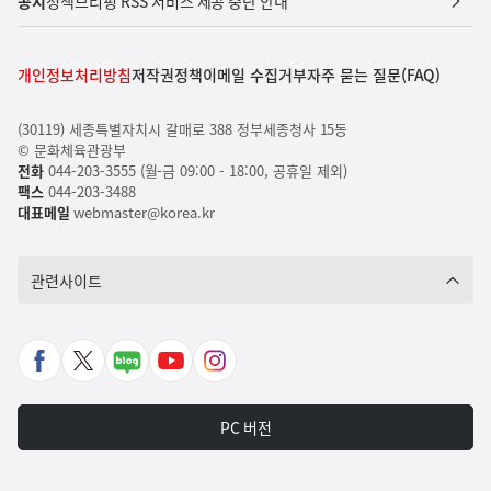
공지
정책브리핑 RSS 서비스 제공 중단 안내
개인정보처리방침
저작권정책
이메일 수집거부
자주 묻는 질문(FAQ)
(30119) 세종특별자치시 갈매로 388 정부세종청사 15동
© 문화체육관광부
전화
044-203-3555 (월-금 09:00 - 18:00, 공휴일 제외)
팩스
044-203-3488
대표메일
webmaster@korea.kr
관련사이트
페
X
네
유
인
이
바
이
튜
스
스
로
버
브
타
PC 버전
북
가
포
바
그
바
기
스
로
램