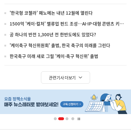
'한국형 코첼라' 패노메논 내년 12월에 열린다
1500억 '케이-컬처' 밸류업 펀드 조성…AI·IP·대형 콘텐츠 키운다
공 하나의 반전 1,300년 전 한반도에도 있었다?
'케이축구 혁신위원회' 출범, 한국 축구의 미래를 그린다
한국축구 미래 새로 그릴 '케이-축구 혁신위' 출범
관련기사 더보기
히
단
배
너
영