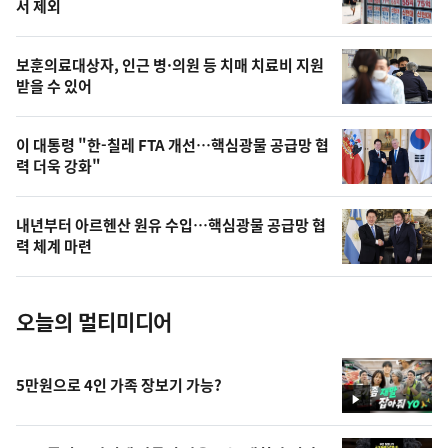
늘
서 제외
의
영
보훈의료대상자, 인근 병·의원 등 치매 치료비 지원
상
받을 수 있어
,
오
이 대통령 "한-칠레 FTA 개선…핵심광물 공급망 협
력 더욱 강화"
늘
의
내년부터 아르헨산 원유 수입…핵심광물 공급망 협
사
력 체계 마련
진
오늘의 멀티미디어
5만원으로 4인 가족 장보기 가능?
영
상