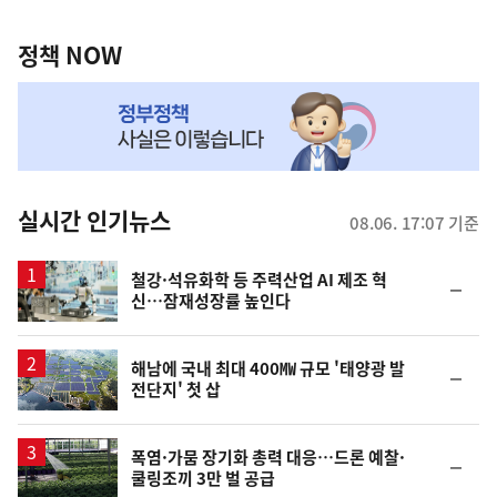
정
역
책
정책 NOW
NOW,
MY
맞
춤
뉴
실시간 인기뉴스
08.06. 17:07 기준
스
철강·석유화학 등 주력산업 AI 제조 혁
순
신…잠재성장률 높인다
위
동
일
해남에 국내 최대 400㎿ 규모 '태양광 발
순
전단지' 첫 삽
위
동
일
폭염·가뭄 장기화 총력 대응…드론 예찰·
순
쿨링조끼 3만 벌 공급
위