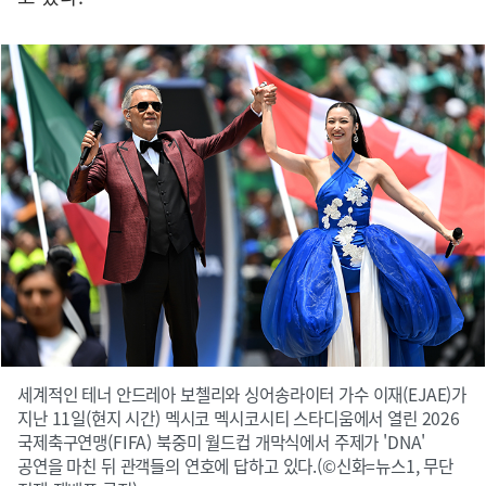
세계적인 테너 안드레아 보첼리와 싱어송라이터 가수 이재(EJAE)가
지난 11일(현지 시간) 멕시코 멕시코시티 스타디움에서 열린 2026
국제축구연맹(FIFA) 북중미 월드컵 개막식에서 주제가 'DNA'
공연을 마친 뒤 관객들의 연호에 답하고 있다.(©신화=뉴스1, 무단