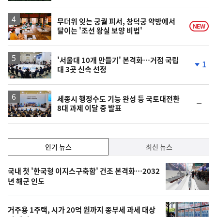
동
일
무더위 잊는 궁궐 피서, 창덕궁 약방에서
NEW
달이는 '조선 왕실 보양 비법'
'서울대 10개 만들기' 본격화…거점 국립
1
대 3곳 신속 선정
단
계
하
락
세종시 행정수도 기능 완성 등 국토대전환
순
8대 과제 이달 중 발표
위
동
일
인
인기 뉴스
최신 뉴스
기,
인
기
최
국내 첫 '한국형 이지스구축함' 건조 본격화…2032
뉴
년 해군 인도
신,
스
오
거주용 1주택, 시가 20억 원까지 종부세 과세 대상