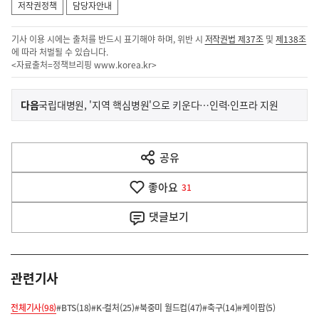
저작권정책
담당자안내
기사 이용 시에는 출처를 반드시 표기해야 하며, 위반 시
저작권법 제37조
및
제138조
에 따라 처벌될 수 있습니다.
<자료출처=정책브리핑
www.korea.kr
>
이
기
다음
국립대병원, '지역 핵심병원'으로 키운다…인력·인프라 지원
사
전
다
공유
열
음
기
좋아요
기
31
사
댓글
보기
관련기사
전체기사(98)
#BTS(18)
#K-컬처(25)
#북중미 월드컵(47)
#축구(14)
#케이팝(5)