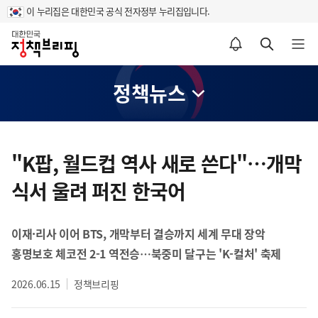
이 누리집은 대한민국 공식 전자정부 누리집입니다.
홈
알림설정 바로가기
검색 바로가기
메뉴 열기
정책뉴스
콘
텐
"K팝, 월드컵 역사 새로 쓴다"…개막
츠
식서 울려 퍼진 한국어
영
역
이재·리사 이어 BTS, 개막부터 결승까지 세계 무대 장악
홍명보호 체코전 2-1 역전승…북중미 달구는 'K-컬처' 축제
2026.06.15
정책브리핑