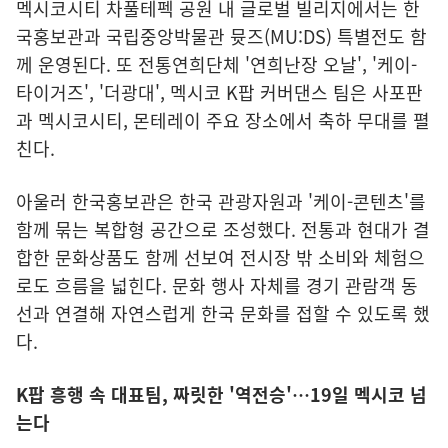
멕시코시티 차풀테펙 공원 내 글로벌 빌리지에서는 한
국홍보관과 국립중앙박물관 뮷즈(MU:DS) 특별전도 함
께 운영된다. 또 전통연희단체 '연희난장 오날', '케이-
타이거즈', '더광대', 멕시코 K팝 커버댄스 팀은 사포판
과 멕시코시티, 몬테레이 주요 장소에서 축하 무대를 펼
친다.
아울러 한국홍보관은 한국 관광자원과 '케이-콘텐츠'를
함께 묶는 복합형 공간으로 조성했다. 전통과 현대가 결
합한 문화상품도 함께 선보여 전시장 밖 소비와 체험으
로도 흐름을 넓힌다. 문화 행사 자체를 경기 관람객 동
선과 연결해 자연스럽게 한국 문화를 접할 수 있도록 했
다.
K팝 흥행 속 대표팀, 짜릿한 '역전승'…19일 멕시코 넘
는다