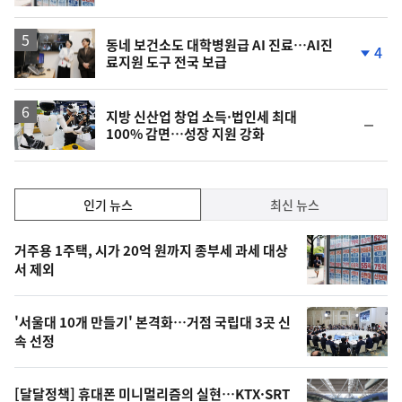
동
일
동네 보건소도 대학병원급 AI 진료…AI진
4
료지원 도구 전국 보급
단
계
하
락
지방 신산업 창업 소득·법인세 최대
순
100% 감면…성장 지원 강화
위
동
일
인
인기 뉴스
최신 뉴스
기,
인
기
최
거주용 1주택, 시가 20억 원까지 종부세 과세 대상
뉴
서 제외
신,
스
오
'서울대 10개 만들기' 본격화…거점 국립대 3곳 신
늘
속 선정
의
영
[달달정책] 휴대폰 미니멀리즘의 실현…KTX·SRT