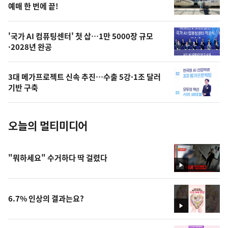
상
예매 한 번에 끝!
,
오
'국가 AI 컴퓨팅센터' 첫 삽…1만 5000장 규모
·2028년 완공
늘
의
3대 메가프로젝트 신속 추진…수출 5강·1조 달러
사
기반 구축
진
오늘의 멀티미디어
"뭐하세요" 수거하다 딱 걸렸다
영
상
6.7% 인상의 결과는요?
영
상