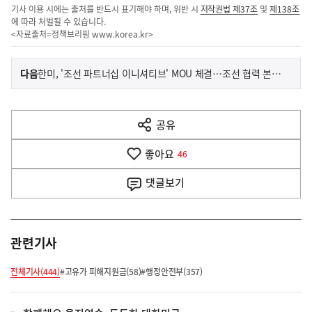
기사 이용 시에는 출처를 반드시 표기해야 하며, 위반 시
저작권법 제37조
및
제138조
에 따라 처벌될 수 있습니다.
<자료출처=정책브리핑
www.korea.kr
>
이
기
다음
한미, '조선 파트너십 이니셔티브' MOU 체결…조선 협력 본격화
사
전
다
공유
열
음
기
좋아요
기
46
사
댓글
보기
관련기사
전체기사(444)
#고유가 피해지원금(58)
#행정안전부(357)