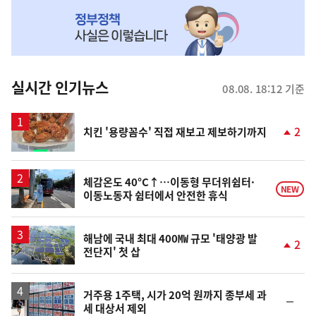
NOW,
MY
맞
춤
뉴
실시간 인기뉴스
08.08. 18:12 기준
스
2
치킨 '용량꼼수' 직접 재보고 제보하기까지
단
계
상
승
체감온도 40°C↑…이동형 무더위쉼터·
NEW
이동노동자 쉼터에서 안전한 휴식
해남에 국내 최대 400㎿ 규모 '태양광 발
2
전단지' 첫 삽
단
계
상
승
거주용 1주택, 시가 20억 원까지 종부세 과
순
세 대상서 제외
위