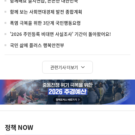
함께해요 을지연습, 든든한 대한민국
함께 보는 사회연대경제 발전 종합계획
폭염 극복을 위한 3단계 국민행동요령
'2026 주민등록 비대면 사실조사' 기간이 돌아왔어요!
국민 삶에 플러스 행복안전부
관련기사 더보기
히
단
배
너
정
영
책
정책 NOW
역