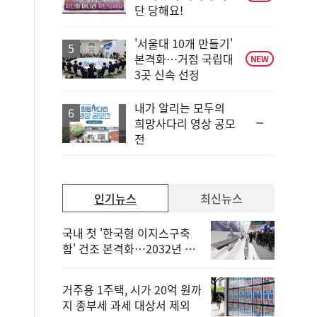
단 당해요!
'서울대 10개 만들기'
본격화…거점 국립대
NEW
3곳 신속 선정
내가 알리는 모두의
순
희망사다리 영상 공모
위
전
동
일
인기뉴스
최신뉴스
국내 첫 '한국형 이지스구축
함' 건조 본격화…2032년 해
군 인도
거주용 1주택, 시가 20억 원까
지 종부세 과세 대상서 제외