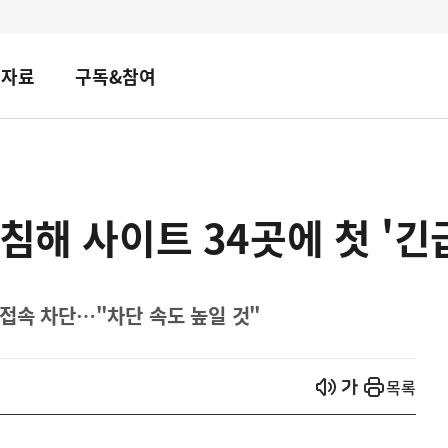
책자료
구독&참여
권침해 사이트 34곳에 첫 '긴
 접속 차단…"차단 속도 높일 것"
열기
열기
목록