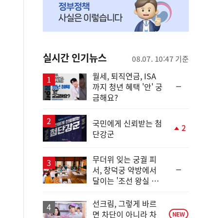
실시간 인기뉴스
08.07. 10:47 기준
월세, 퇴직연금, ISA
순
까지 청년 혜택 '안' 궁
위
금해요?
동
일
국민에게 신뢰받는 첨
2
단강군
단
계
상
무더위 잊는 궁궐 피
승
순
서, 창덕궁 약방에서
위
달이는 '조선 왕실 보
동
양 비법'
일
선크림, 그렇게 바르
면 차단이 아니라 차
NEW