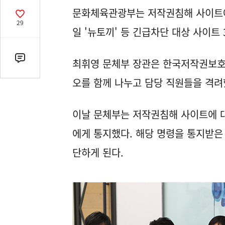
열
문화체육관광부는 저작권침해 사이트에 
기
공
29
감
일 '뉴토끼' 등 긴급차단 대상 사이트
수
최휘영 문체부 장관은 한국저작권보호
댓
글
오를 함께 나누고 담당 직원들을 격려
수
(클
릭
이날 문체부는 저작권침해 사이트에 대
시
에게 통지했다. 해당 명령을 통지받은
댓
글
단하게 된다.
로
이
동)