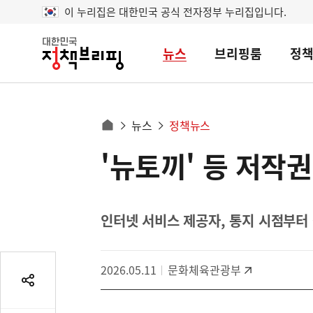
이 누리집은 대한민국 공식 전자정부 누리집입니다.
뉴스
브리핑룸
정
대
한
민
국
정
사
뉴스
정책뉴스
책
홈
브
이
으
'뉴토끼' 등 저작
콘
리
트
로
핑
텐
이
츠
동
영
인터넷 서비스 제공자, 통지 시점부터
경
역
로
2026.05.11
문화체육관광부
공
유