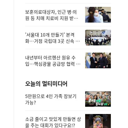
보훈의료대상자, 인근 병·의
원 등 치매 치료비 지원 받을
수 있어
'서울대 10개 만들기' 본격
화…거점 국립대 3곳 신속 선
정
내년부터 아르헨산 원유 수
입…핵심광물 공급망 협력 체
계 마련
오늘의 멀티미디어
5만원으로 4인 가족 장보기
가능?
소금 줄이고 맛있게 만들면 상
을 주는 대회가 있다구요!?