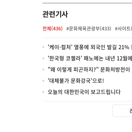
역
관련기사
전체(436)
#문화체육관광부(433)
#사이트(
전
'케이-컬처' 열풍에 외국인 발길 21%
체
'한국형 코첼라' 패노메논 내년 12월
"왜 이렇게 피곤하지?" 문화처방전이 
'대체불가 문화강국'으로!
오늘의 대한민국이 보고드립니다