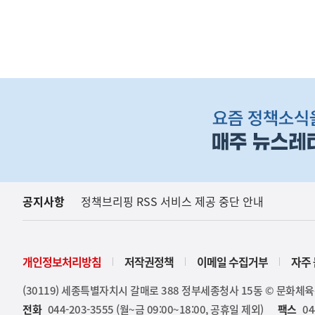
(설명자료) 국가R&
지식재산처
하
단
배
너
영
역
공지사항
정책브리핑 RSS 서비스 제공 중단 안내
개인정보처리방침
저작권정책
이메일 수집거부
자주 
(30119) 세종특별자치시 갈매로 388 정부세종청사 15동 © 문화체
전화
044-203-3555 (월~금 09:00~18:00, 공휴일 제외)
팩스
04