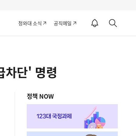
알
청와대 소식
공직메일
림
상
ON
세
검
색
급차단' 명령
정책 NOW