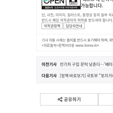
가능합니다.
단, 사진, 이미지, 일러스트, 동영상 등의 일부
반드시 해당 저작권자의 허락을 받으셔야 합니다
저작권정책
담당자안내
기사 이용 시에는 출처를 반드시 표기해야 하며, 위
<자료출처=정책브리핑 www.korea.kr>
이
이전기사
전기차 구입 문턱 낮춘다…'배터
전
다음기사
[정책 바로보기] 국토부 "토지거
다
음
기
사
공유하기
열
기
영