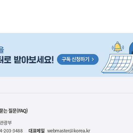
사
D 성과 기술 해외 특허 지원에 관한 구체적인 내용은 
실
은
이
렇
습
니
다
묻는 질문(FAQ)
육관광부
4-203-3488
대표메일
webmaster@korea.kr