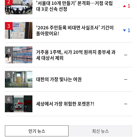
'서울대 10개 만들기' 본격화…거점 국립
1
대 3곳 신속 선정
단
계
상
승
'2026 주민등록 비대면 사실조사' 기간이
1
돌아왔어요!
단
계
하
락
거주용 1주택, 시가 20억 원까지 종부세 과
순
세 대상서 제외
위
동
일
영
순
대한의 가장 빛나는 여권
상
위
동
일
영
순
세상에서 가장 위험한 포켓몬?!
상
위
동
일
인
인기 뉴스
최신 뉴스