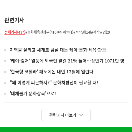
관련기사
전체기사(437)
#문화체육관광부(410)
#사이트(1)
#저작권(14)
#저작권법(2)
지역을 살리고 세계로 넘실 대는 케이-문화·체육·관광
'케이-컬처' 열풍에 외국인 발길 21% 늘어…상반기 1071만 명
'한국형 코첼라' 패노메논 내년 12월에 열린다
"왜 이렇게 피곤하지?" 문화처방전이 필요할 때!
'대체불가 문화강국'으로!
관련기사 더보기
히