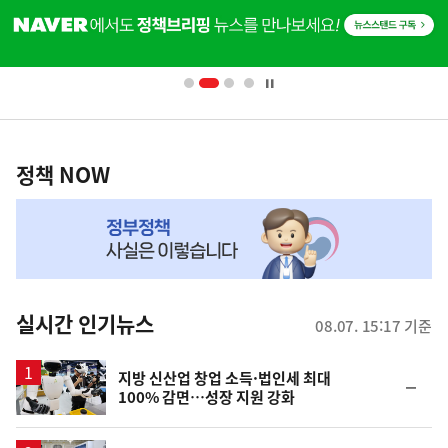
단
배
너
영
정
역
책
정책 NOW
NOW,
MY
맞
춤
뉴
실시간 인기뉴스
08.07. 15:17 기준
스
지방 신산업 창업 소득·법인세 최대
순
100% 감면…성장 지원 강화
위
동
일