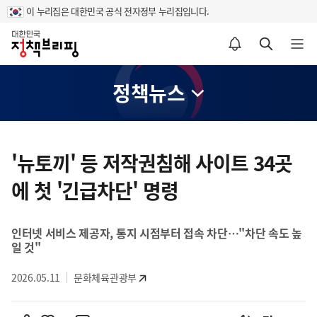
이 누리집은 대한민국 공식 전자정부 누리집입니다.
홈
알림설정 바로가기
검색 바로가기
메뉴 열기
정책뉴스
콘
텐
'뉴토끼' 등 저작권침해 사이트 34곳
츠
에 첫 '긴급차단' 명령
영
역
인터넷 서비스 제공자, 통지 시점부터 접속 차단…"차단 속도 높
일 것"
2026.05.11
문화체육관광부