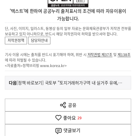
'텍스트'에 한하여 공공누리 출처표시의 조건에 따라 자유이용이
가능합니다.
단, 사진, 이미지, 일러스트, 동영상 등의 일부 자료는 문화체육관광부가 저작권 전부를
보유하고 있지 아니하므로, 반드시 해당 저작권자의 허락을 받으셔야 합니다.
저작권정책
담당자안내
기사 이용 시에는 출처를 반드시 표기해야 하며, 위반 시
저작권법 제37조
및
제138조
에 따라 처벌될 수 있습니다.
<자료출처=정책브리핑
www.korea.kr
>
이
기
다음
[정책 바로보기] 국토부 "토지거래허가구역 내 실거주 유예, '갭투자 불허 원칙'하에 검토"
사
전
다
공유
열
음
기
좋아요
기
29
사
댓글
보기