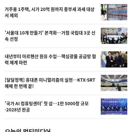
기,
인
기
최
거주용 1주택, 시가 20억 원까지 종부세 과세 대상
뉴
서 제외
신,
스
오
'서울대 10개 만들기' 본격화…거점 국립대 3곳 신
늘
속 선정
의
영
내년부터 아르헨산 원유 수입…핵심광물 공급망 협
상
력 체계 마련
,
오
[달달정책] 휴대폰 미니멀리즘의 실현…KTX·SRT
예매 한 번에 끝!
늘
의
'국가 AI 컴퓨팅센터' 첫 삽…1만 5000장 규모
사
·2028년 완공
진
오늘의 멀티미디어