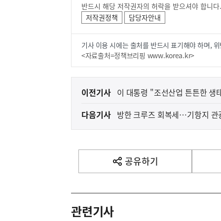
반드시 해당 저작권자의 허락을 받으셔야 합니다
저작권정책
담당자안내
기사 이용 시에는 출처를 반드시 표기해야 하며, 위
<자료출처=정책브리핑 www.korea.kr>
이
이전기사
이 대통령 "조선산업 튼튼한 생
전
다음기사
방한 크루즈 회복세…기항지 관
다
음
기
사
공유하기
열
기
영
역
관련기사