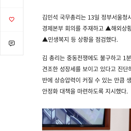
유
열
김민석 국무총리는 13일 정부서울청사
기
공
감
경제본부 회의를 주재하고 ▲해외상황
수
▲민생복지 등 상황을 점검했다.
댓
글
김 총리는 중동전쟁에도 불구하고 1분
수
(클
견조한 성장세를 보이고 있다고 진단하
릭
반에 상승압력이 커질 수 있는 만큼 
시
댓
안정화 대책을 마련하도록 지시했다.
글
로
이
동)