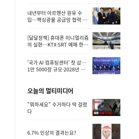
정
내년부터 아르헨산 원유 수
입…핵심광물 공급망 협력 체
계 마련
[달달정책] 휴대폰 미니멀리즘
의 실현…KTX·SRT 예매 한
번에 끝!
'국가 AI 컴퓨팅센터' 첫 삽…
1만 5000장 규모·2028년 완
공
오늘의 멀티미디어
"뭐하세요" 수거하다 딱 걸렸
다
6.7% 인상의 결과는요?