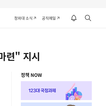
알
청와대 소식
공직메일
림
상
ON
세
검
색
 마련" 지시
정책 NOW