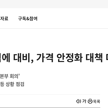
책자료
구독&참여
력에 대비, 가격 안정화 대책
본부 회의'
등 상황 점검
열기
열기
목록