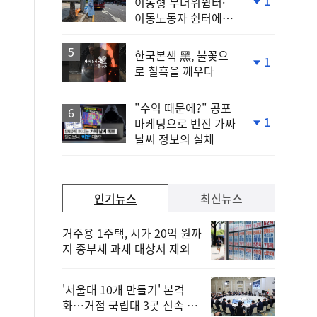
1
이동형 무더위쉼터·
단
이동노동자 쉼터에서
계
안전한 휴식
하
락
한국본색 黑, 불꽃으
1
로 칠흑을 깨우다
단
계
하
"수익 때문에?" 공포
락
1
마케팅으로 번진 가짜
단
날씨 정보의 실체
계
하
락
인기뉴스
최신뉴스
거주용 1주택, 시가 20억 원까
지 종부세 과세 대상서 제외
'서울대 10개 만들기' 본격
화…거점 국립대 3곳 신속 선