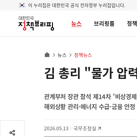
이 누리집은 대한민국 공식 전자정부 누리집입니다.
뉴스
브리핑룸
정
대
한
민
국
정
사
뉴스
정책뉴스
책
홈
브
이
으
김 총리 "물가 압
콘
리
트
로
핑
텐
이
츠
동
영
관계부처 장관 참석 제14차 '비상경제
경
역
해외상황 관리·에너지 수급·금융 안정 
로
2026.05.13
국무조정실
공