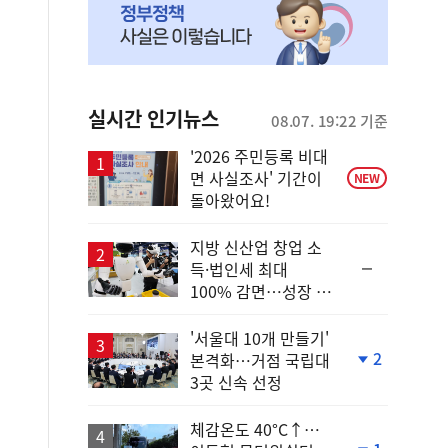
실시간 인기뉴스
08.07. 19:22 기준
'2026 주민등록 비대
면 사실조사' 기간이
NEW
돌아왔어요!
지방 신산업 창업 소
순
득·법인세 최대
위
100% 감면…성장 지
동
원 강화
일
'서울대 10개 만들기'
2
본격화…거점 국립대
단
3곳 신속 선정
계
하
락
체감온도 40°C↑…