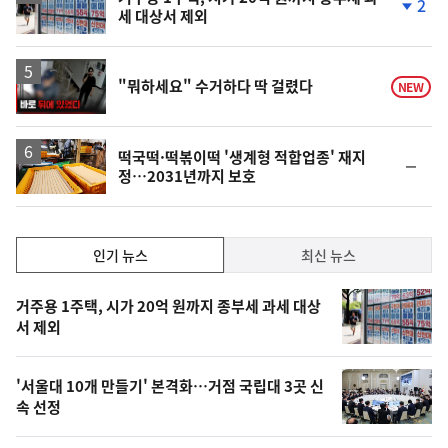
2
세 대상서 제외
단
계
하
락
영
"뭐하세요" 수거하다 딱 걸렸다
NEW
상
떡국떡·떡볶이떡 '생계형 적합업종' 재지
순
정…2031년까지 보호
위
동
일
인
인기 뉴스
최신 뉴스
기,
인
기
최
거주용 1주택, 시가 20억 원까지 종부세 과세 대상
뉴
서 제외
신,
스
오
'서울대 10개 만들기' 본격화…거점 국립대 3곳 신
늘
속 선정
의