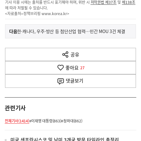
기사 이용 시에는 출처를 반드시 표기해야 하며, 위반 시
저작권법 제37조
및
제138조
에 따라 처벌될 수 있습니다.
<자료출처=정책브리핑
www.korea.kr
>
이
기
다음
한·캐나다, 우주·방산 등 첨단산업 협력…민간 MOU 3건 체결
사
전
다
공유
열
음
기
좋아요
기
27
사
댓글
보기
관련기사
전체기사(1414)
#이재명 대통령(863)
#청와대(862)
미국 샌프란시스코 및 남미 3개국 방문 타임라인 총정리