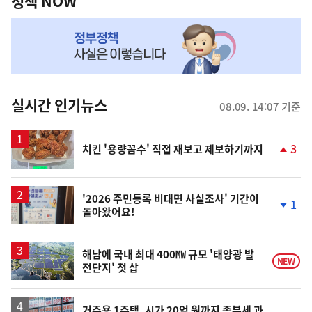
책
정책 NOW
NOW,
MY
맞
춤
뉴
실시간 인기뉴스
08.09. 14:07 기준
스
3
치킨 '용량꼼수' 직접 재보고 제보하기까지
단
계
상
승
'2026 주민등록 비대면 사실조사' 기간이
1
돌아왔어요!
단
계
하
락
해남에 국내 최대 400㎿ 규모 '태양광 발
NEW
전단지' 첫 삽
거주용 1주택, 시가 20억 원까지 종부세 과