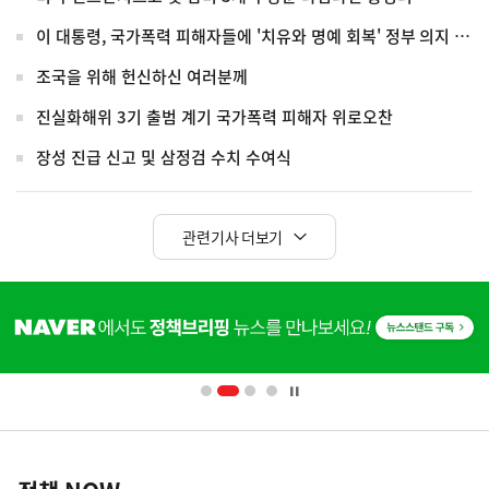
이 대통령, 국가폭력 피해자들에 '치유와 명예 회복' 정부 의지 전달
조국을 위해 헌신하신 여러분께
진실화해위 3기 출범 계기 국가폭력 피해자 위로오찬
장성 진급 신고 및 삼정검 수치 수여식
관련기사 더보기
히
단
배
너
영
정
역