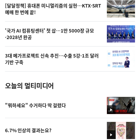
영
[달달정책] 휴대폰 미니멀리즘의 실현…KTX·SRT
상
예매 한 번에 끝!
,
오
'국가 AI 컴퓨팅센터' 첫 삽…1만 5000장 규모
·2028년 완공
늘
의
3대 메가프로젝트 신속 추진…수출 5강·1조 달러
사
기반 구축
진
오늘의 멀티미디어
"뭐하세요" 수거하다 딱 걸렸다
영
상
6.7% 인상의 결과는요?
영