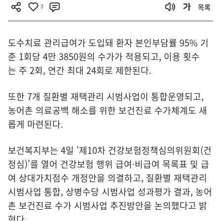
3
목록
도수치료 관리급여가 도입돼 환자 본인부담률 95% 기
준 1회당 4만 3850원의 수가가 적용되고, 이용 횟수
는 주 2회, 연간 최대 24회로 제한된다.
또한 7개 질환별 재택관리 시범사업이 통합운영되고,
농어촌 의료공백 해소를 위한 보건진료 수가체계도 새
롭게 마련된다.
보건복지부는 4일 '제10차 건강보험정책심의위원회(건
정심)'를 열어 건강보험 행위 급여·비급여 목록표 및 급
여 상대가치점수 개정안을 의결하고, 질환별 재택관리
시범사업 통합, 상병수당 시범사업 성과평가 결과, 농어
촌 보건진료 수가 시범사업 추진방안을 논의했다고 밝
혔다.