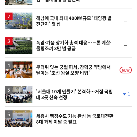
위
동
일
해남에 국내 최대 400㎿ 규모 '태양광 발
순
전단지' 첫 삽
위
동
일
폭염·가뭄 장기화 총력 대응…드론 예찰·
순
쿨링조끼 3만 벌 공급
위
동
일
무더위 잊는 궁궐 피서, 창덕궁 약방에서
NEW
달이는 '조선 왕실 보양 비법'
'서울대 10개 만들기' 본격화…거점 국립
1
대 3곳 신속 선정
단
계
하
락
세종시 행정수도 기능 완성 등 국토대전환
순
8대 과제 이달 중 발표
위
동
일