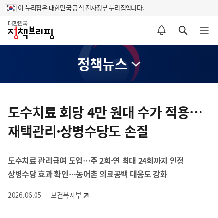
이 누리집은 대한민국 공식 전자정부 누리집입니다.
홈
알림설정 바로가기
검색 바로가기
메뉴 열기
정책뉴스
콘
텐
도수치료 회당 4만 원대 수가 적용…
츠
재택관리·상병수당도 손질
영
역
도수치료 관리급여 도입…주 2회·연 최대 24회까지 인정
상병수당 효과 확인…농어촌 의료공백 대응도 강화
2026.06.05
보건복지부