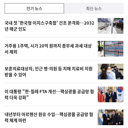
인
인기 뉴스
최신 뉴스
기,
인
기
최
국내 첫 '한국형 이지스구축함' 건조 본격화…2032
뉴
년 해군 인도
신,
스
오
거주용 1주택, 시가 20억 원까지 종부세 과세 대상
늘
서 제외
의
영
보훈의료대상자, 인근 병·의원 등 치매 치료비 지원
상
받을 수 있어
,
오
이 대통령 "한-칠레 FTA 개선…핵심광물 공급망 협
력 더욱 강화"
늘
의
내년부터 아르헨산 원유 수입…핵심광물 공급망 협
사
력 체계 마련
진