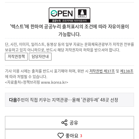
'텍스트'에 한하여 공공누리 출처표시의 조건에 따라 자유이용이
가능합니다.
단, 사진, 이미지, 일러스트, 동영상 등의 일부 자료는 문화체육관광부가 저작권 전부를
보유하고 있지 아니하므로, 반드시 해당 저작권자의 허락을 받으셔야 합니다.
저작권정책
담당자안내
기사 이용 시에는 출처를 반드시 표기해야 하며, 위반 시
저작권법 제37조
및
제138조
에 따라 처벌될 수 있습니다.
<자료출처=정책브리핑
www.korea.kr
>
이
기
다음
주민이 직접 키우는 지역관광…올해 '관광두레' 48곳 선정
사
전
다
공유
열
음
기
좋아요
기
3