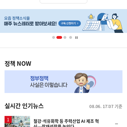
히
단
배
너
영
정
역
책
정책 NOW
NOW,
MY
맞
춤
뉴
실시간 인기뉴스
08.06. 17:07 기준
스
철강·석유화학 등 주력산업 AI 제조 혁
순
신…잠재성장률 높인다