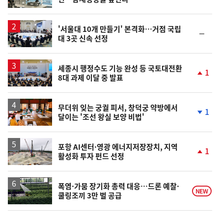
위
동
일
'서울대 10개 만들기' 본격화…거점 국립
순
대 3곳 신속 선정
위
동
일
세종시 행정수도 기능 완성 등 국토대전환
1
8대 과제 이달 중 발표
단
계
상
승
무더위 잊는 궁궐 피서, 창덕궁 약방에서
1
달이는 '조선 왕실 보양 비법'
단
계
하
락
포항 AI센터·영광 에너지저장장치, 지역
1
활성화 투자 펀드 선정
단
계
상
승
폭염·가뭄 장기화 총력 대응…드론 예찰·
NEW
쿨링조끼 3만 벌 공급