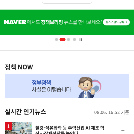
히
단
배
너
영
정
역
책
정책 NOW
NOW,
MY
맞
춤
뉴
실시간 인기뉴스
08.06. 16:52 기준
스
철강·석유화학 등 주력산업 AI 제조 혁
순
신…잠재성장률 높인다