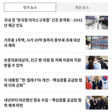
인
인기 뉴스
최신 뉴스
기,
인
기
최
국내 첫 '한국형 이지스구축함' 건조 본격화…2032
뉴
년 해군 인도
신,
스
오
거주용 1주택, 시가 20억 원까지 종부세 과세 대상
늘
서 제외
의
영
보훈의료대상자, 인근 병·의원 등 치매 치료비 지원
상
받을 수 있어
,
오
이 대통령 "한-칠레 FTA 개선…핵심광물 공급망 협
력 더욱 강화"
늘
의
내년부터 아르헨산 원유 수입…핵심광물 공급망 협
사
력 체계 마련
진