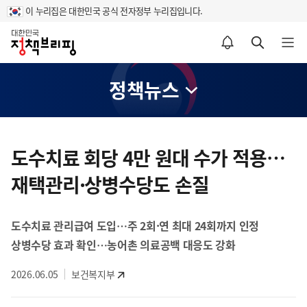
이 누리집은 대한민국 공식 전자정부 누리집입니다.
홈
알림설정 바로가기
검색 바로가기
메뉴 열기
정책뉴스
콘
텐
도수치료 회당 4만 원대 수가 적용…
츠
재택관리·상병수당도 손질
영
역
도수치료 관리급여 도입…주 2회·연 최대 24회까지 인정
상병수당 효과 확인…농어촌 의료공백 대응도 강화
2026.06.05
보건복지부