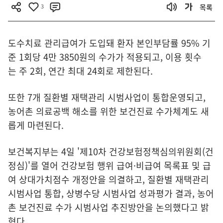
3
목록
도수치료 관리급여가 도입돼 환자 본인부담률 95% 기
준 1회당 4만 3850원의 수가가 적용되고, 이용 횟수
는 주 2회, 연간 최대 24회로 제한된다.
또한 7개 질환별 재택관리 시범사업이 통합운영되고,
농어촌 의료공백 해소를 위한 보건진료 수가체계도 새
롭게 마련된다.
보건복지부는 4일 '제10차 건강보험정책심의위원회(건
정심)'를 열어 건강보험 행위 급여·비급여 목록표 및 급
여 상대가치점수 개정안을 의결하고, 질환별 재택관리
시범사업 통합, 상병수당 시범사업 성과평가 결과, 농어
촌 보건진료 수가 시범사업 추진방안을 논의했다고 밝
혔다.