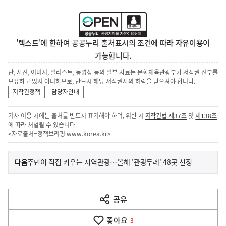
'텍스트'에 한하여 공공누리 출처표시의 조건에 따라 자유이용이
가능합니다.
단, 사진, 이미지, 일러스트, 동영상 등의 일부 자료는 문화체육관광부가 저작권 전부를
보유하고 있지 아니하므로, 반드시 해당 저작권자의 허락을 받으셔야 합니다.
저작권정책
담당자안내
기사 이용 시에는 출처를 반드시 표기해야 하며, 위반 시
저작권법 제37조
및
제138조
에 따라 처벌될 수 있습니다.
<자료출처=정책브리핑
www.korea.kr
>
이
기
다음
주민이 직접 키우는 지역관광…올해 '관광두레' 48곳 선정
사
전
다
공유
열
음
기
좋아요
기
3