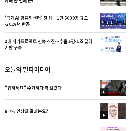
상
예매 한 번에 끝!
,
오
'국가 AI 컴퓨팅센터' 첫 삽…1만 5000장 규모
·2028년 완공
늘
의
3대 메가프로젝트 신속 추진…수출 5강·1조 달러
사
기반 구축
진
오늘의 멀티미디어
"뭐하세요" 수거하다 딱 걸렸다
영
상
6.7% 인상의 결과는요?
영
상