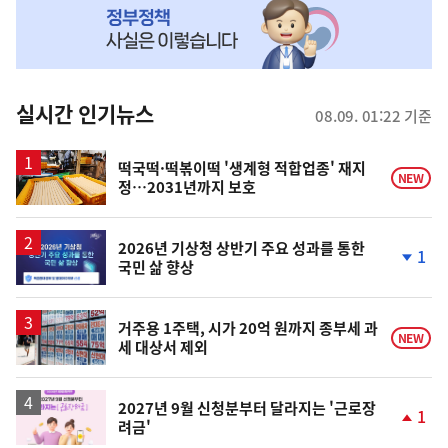
MY
맞
춤
뉴
실시간 인기뉴스
08.09. 01:22 기준
스
떡국떡·떡볶이떡 '생계형 적합업종' 재지
NEW
정…2031년까지 보호
2026년 기상청 상반기 주요 성과를 통한
1
국민 삶 향상
단
계
하
락
거주용 1주택, 시가 20억 원까지 종부세 과
NEW
세 대상서 제외
2027년 9월 신청분부터 달라지는 '근로장
1
려금'
단