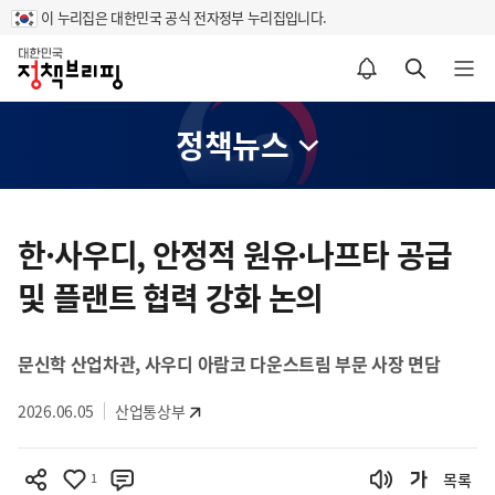
이 누리집은 대한민국 공식 전자정부 누리집입니다.
홈
알림설정 바로가기
검색 바로가기
메뉴 열기
정책뉴스
콘
텐
한·사우디, 안정적 원유·나프타 공급
츠
및 플랜트 협력 강화 논의
영
역
문신학 산업차관, 사우디 아람코 다운스트림 부문 사장 면담
2026.06.05
산업통상부
1
목록