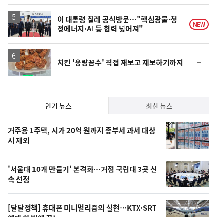
계
상
승
이 대통령 칠레 공식방문…"핵심광물·청
NEW
정에너지·AI 등 협력 넓어져"
순
치킨 '용량꼼수' 직접 재보고 제보하기까지
위
동
일
인
인기 뉴스
최신 뉴스
기,
인
기
최
거주용 1주택, 시가 20억 원까지 종부세 과세 대상
뉴
서 제외
신,
스
오
'서울대 10개 만들기' 본격화…거점 국립대 3곳 신
늘
속 선정
의
영
[달달정책] 휴대폰 미니멀리즘의 실현…KTX·SRT