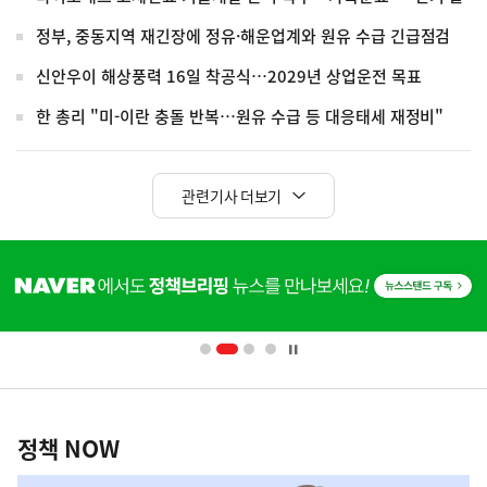
정부, 중동지역 재긴장에 정유·해운업계와 원유 수급 긴급점검
신안우이 해상풍력 16일 착공식…2029년 상업운전 목표
한 총리 "미-이란 충돌 반복…원유 수급 등 대응태세 재정비"
관련기사 더보기
히
단
배
너
영
정
역
책
정책 NOW
NOW,