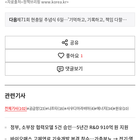
<자료출처=정책브리핑
www.korea.kr
>
이
기
다음
제71회 현충일 추념식 6일…'기억하고, 기록하고, 책임 다할 것'
사
전
다
공유
열
음
기
좋아요
기
1
사
댓글
보기
관련기사
전체기사(102)
#공급망(23)
#나프타(16)
#사우디아라비아(4)
#에너지(34)
#원유(10)
정부, 소부장 협력모델 5건 승인…5년간 R&D 910억 원 지원
바이오매스 고체연료 기술개발 본격 착수…가축분뇨 → 전기·열