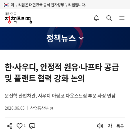
이 누리집은 대한민국 공식 전자정부 누리집입니다.
홈
알림설정 바로가기
검색 바로가기
메뉴 열기
정책뉴스
콘
텐
한·사우디, 안정적 원유·나프타 공급
츠
및 플랜트 협력 강화 논의
영
역
문신학 산업차관, 사우디 아람코 다운스트림 부문 사장 면담
2026.06.05
산업통상부
1
목록