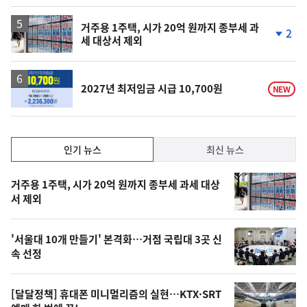
일
거주용 1주택, 시가 20억 원까지 종부세 과
2
세 대상서 제외
단
계
하
락
2027년 최저임금 시급 10,700원
NEW
인
인기 뉴스
최신 뉴스
기,
인
기
최
거주용 1주택, 시가 20억 원까지 종부세 과세 대상
뉴
서 제외
신,
스
오
'서울대 10개 만들기' 본격화…거점 국립대 3곳 신
늘
속 선정
의
영
[달달정책] 휴대폰 미니멀리즘의 실현…KTX·SRT