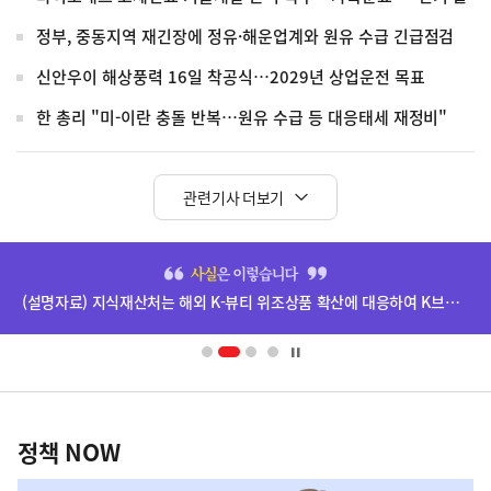
정부, 중동지역 재긴장에 정유·해운업계와 원유 수급 긴급점검
신안우이 해상풍력 16일 착공식…2029년 상업운전 목표
한 총리 "미-이란 충돌 반복…원유 수급 등 대응태세 재정비"
관련기사 더보기
히
단
(설명자료) 지식재산처는 해외 K-뷰티 위조상품 확산에 대응하여 K브랜드 정부인증, 유통차단, 국제공조까지 K-브랜드 보호를 강화하고 있습니다.
배
너
영
정
역
책
정책 NOW
NOW,