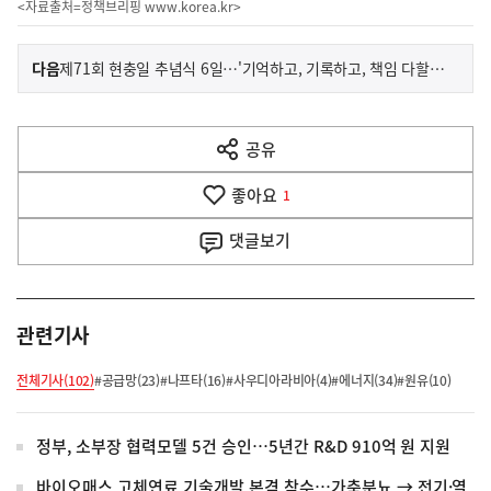
<자료출처=정책브리핑
www.korea.kr
>
이
기
다음
제71회 현충일 추념식 6일…'기억하고, 기록하고, 책임 다할 것'
사
전
다
공유
열
음
기
좋아요
기
1
사
댓글
보기
관련기사
전체기사(102)
#공급망(23)
#나프타(16)
#사우디아라비아(4)
#에너지(34)
#원유(10)
정부, 소부장 협력모델 5건 승인…5년간 R&D 910억 원 지원
바이오매스 고체연료 기술개발 본격 착수…가축분뇨 → 전기·열