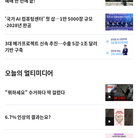
상
예매 한 번에 끝!
,
오
'국가 AI 컴퓨팅센터' 첫 삽…1만 5000장 규모
·2028년 완공
늘
의
3대 메가프로젝트 신속 추진…수출 5강·1조 달러
사
기반 구축
진
오늘의 멀티미디어
"뭐하세요" 수거하다 딱 걸렸다
영
상
6.7% 인상의 결과는요?
영
상