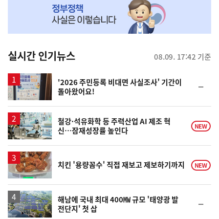
MY
맞
춤
뉴
실시간 인기뉴스
08.09. 17:42 기준
스
'2026 주민등록 비대면 사실조사' 기간이
순
돌아왔어요!
위
동
일
철강·석유화학 등 주력산업 AI 제조 혁
NEW
신…잠재성장률 높인다
치킨 '용량꼼수' 직접 재보고 제보하기까지
NEW
해남에 국내 최대 400㎿ 규모 '태양광 발
순
전단지' 첫 삽
위
동