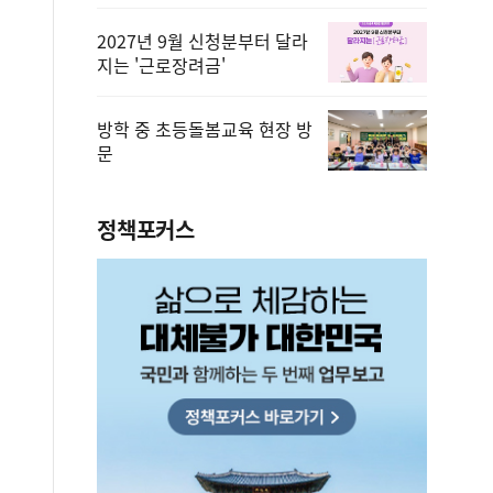
2027년 9월 신청분부터 달라
지는 '근로장려금'
방학 중 초등돌봄교육 현장 방
문
정책포커스