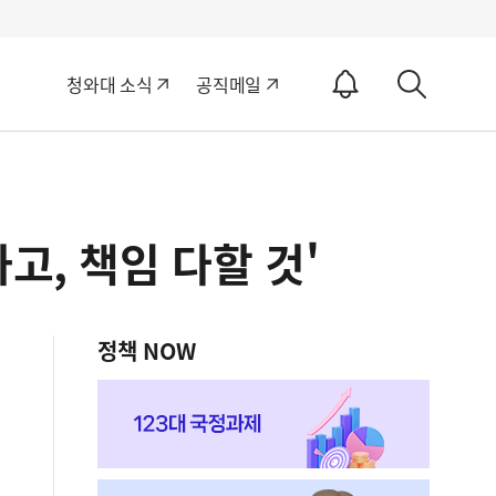
알
청와대 소식
공직메일
림
상
ON
세
검
색
고, 책임 다할 것'
정책 NOW