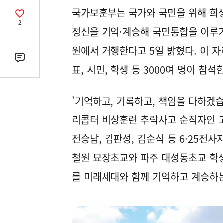
열
국가보훈부는 국가와 국민을 위해 희
기
공
2
감
정신을 기억·계승해 국민통합을 이루기
수
원에서 거행한다고 5일 밝혔다. 이 자
댓
표, 시민, 학생 등 3000여 명이 참석
글
수
(클
'기억하고, 기록하고, 책임을 다하겠
릭
리콥터 비상훈련 추락사고 순직자인 고
시
댓
전승남, 김판성, 김순식 등 6·25전
글
철원 묘장초교와 파주 대성동초교 학생
로
이
를 미래세대와 함께 기억하고 계승하는
동)