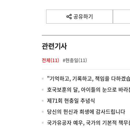
기
사
공유하기
열
기
영
역
관련기사
전체(11)
#현충일(11)
전
"기억하고, 기록하고, 책임을 다하겠
체
호국보훈의 달, 아이들의 눈으로 바라본
제71회 현충일 추념식
당신의 헌신과 희생에 감사드립니다
국가유공자 예우, 국가의 기본적 책