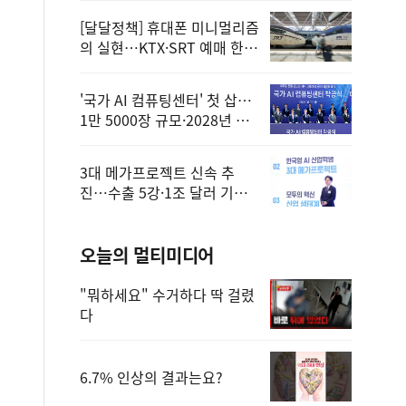
[달달정책] 휴대폰 미니멀리즘
의 실현…KTX·SRT 예매 한
번에 끝!
'국가 AI 컴퓨팅센터' 첫 삽…
1만 5000장 규모·2028년 완
공
3대 메가프로젝트 신속 추
진…수출 5강·1조 달러 기반
구축
오늘의 멀티미디어
"뭐하세요" 수거하다 딱 걸렸
다
6.7% 인상의 결과는요?