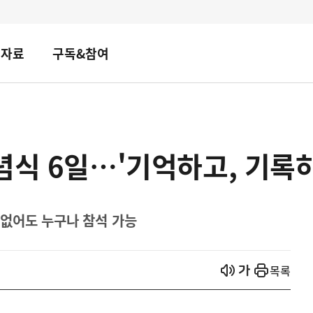
책자료
구독&참여
념식 6일…'기억하고, 기록하
없어도 누구나 참석 가능
열기
열기
목록