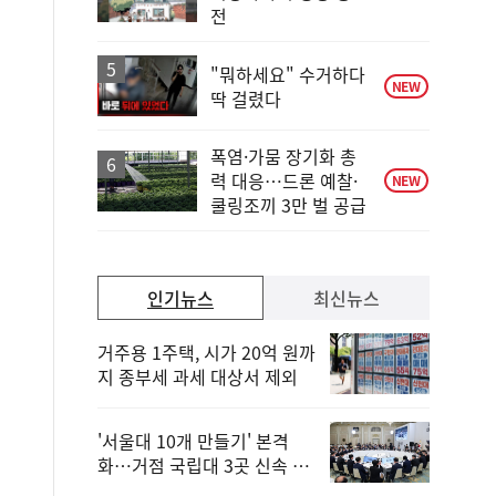
단
전
계
상
승
"뭐하세요" 수거하다
NEW
딱 걸렸다
폭염·가뭄 장기화 총
력 대응…드론 예찰·
NEW
쿨링조끼 3만 벌 공급
인기뉴스
최신뉴스
거주용 1주택, 시가 20억 원까
지 종부세 과세 대상서 제외
'서울대 10개 만들기' 본격
화…거점 국립대 3곳 신속 선
정