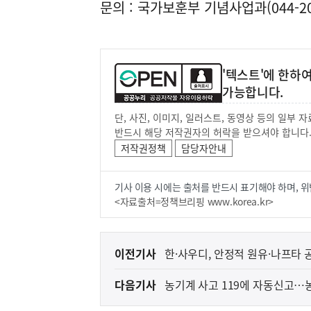
문의 : 국가보훈부 기념사업과(044-202
'텍스트'에 한하
가능합니다.
단, 사진, 이미지, 일러스트, 동영상 등의 일부
반드시 해당 저작권자의 허락을 받으셔야 합니다
저작권정책
담당자안내
기사 이용 시에는 출처를 반드시 표기해야 하며, 위
<자료출처=정책브리핑 www.korea.kr>
이
이전기사
한·사우디, 안정적 원유·나프타 
전
다음기사
농기계 사고 119에 자동신고…
다
음