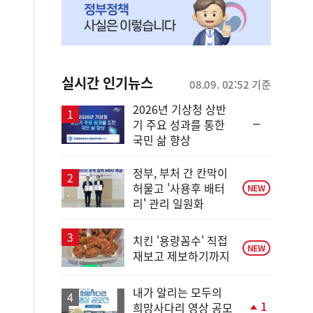
실시간 인기뉴스
08.09. 02:52 기준
2026년 기상청 상반
순
기 주요 성과를 통한
위
국민 삶 향상
동
일
정부, 부처 간 칸막이
허물고 '사용후 배터
NEW
리' 관리 일원화
치킨 '용량꼼수' 직접
NEW
재보고 제보하기까지
내가 알리는 모두의
1
희망사다리 영상 공모