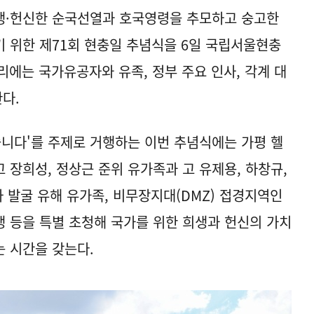
생·헌신한 순국선열과 호국영령을 추모하고 숭고한
 위한 제71회 현충일 추념식을 6일 국립서울현충
리에는 국가유공자와 유족, 정부 주요 인사, 각계 대
한다.
습니다'를 주제로 거행하는 이번 추념식에는 가평 헬
 장희성, 정상근 준위 유가족과 고 유제용, 하창규,
사자 발굴 유해 유가족, 비무장지대(DMZ) 접경지역인
 등을 특별 초청해 국가를 위한 희생과 헌신의 가치
 시간을 갖는다.