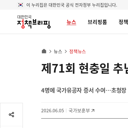
이 누리집은 대한민국 공식 전자정부 누리집입니다.
뉴스
브리핑룸
정
대
한
민
국
정
사
뉴스
정책뉴스
책
홈
브
이
으
제71회 현충일 추
콘
리
트
로
핑
텐
이
츠
동
영
4명에 국가유공자 증서 수여…초청장 
경
역
로
2026.06.05
국가보훈부
공
유