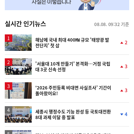
맞
춤
뉴
실시간 인기뉴스
08.08. 09:32 기준
스
해남에 국내 최대 400㎿ 규모 '태양광 발
2
전단지' 첫 삽
단
계
상
승
'서울대 10개 만들기' 본격화…거점 국립
3
대 3곳 신속 선정
단
계
상
승
'2026 주민등록 비대면 사실조사' 기간이
3
돌아왔어요!
단
계
상
승
세종시 행정수도 기능 완성 등 국토대전환
4
8대 과제 이달 중 발표
단
계
하
락