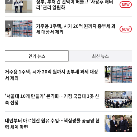
정부, 부처 간 칸막이 허물고 '사용후 배터
NEW
리' 관리 일원화
거주용 1주택, 시가 20억 원까지 종부세 과
NEW
세 대상서 제외
인
인기 뉴스
최신 뉴스
기,
인
기
최
거주용 1주택, 시가 20억 원까지 종부세 과세 대상
뉴
서 제외
신,
스
오
'서울대 10개 만들기' 본격화…거점 국립대 3곳 신
늘
속 선정
의
영
내년부터 아르헨산 원유 수입…핵심광물 공급망 협
상
력 체계 마련