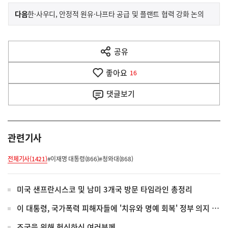
이
기
다음
한·사우디, 안정적 원유·나프타 공급 및 플랜트 협력 강화 논의
사
전
다
공유
열
음
기
좋아요
기
16
사
댓글
보기
관련기사
전체기사(1421)
#이재명 대통령(866)
#청와대(868)
미국 샌프란시스코 및 남미 3개국 방문 타임라인 총정리
이 대통령, 국가폭력 피해자들에 '치유와 명예 회복' 정부 의지 전달
조국을 위해 헌신하신 여러분께