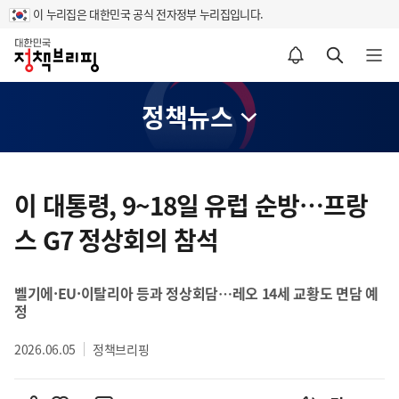
이 누리집은 대한민국 공식 전자정부 누리집입니다.
홈
알림설정 바로가기
검색 바로가기
메뉴 열기
정책뉴스
콘
텐
이 대통령, 9~18일 유럽 순방…프랑
츠
스 G7 정상회의 참석
영
역
벨기에·EU·이탈리아 등과 정상회담…레오 14세 교황도 면담 예
정
2026.06.05
정책브리핑