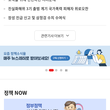
진실화해위 3기 출범 계기 국가폭력 피해자 위로오찬
장성 진급 신고 및 삼정검 수치 수여식
관련기사 더보기
히
단
배
너
영
정
역
책
정책 NOW
NOW,
MY