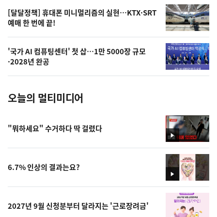
,
오
[달달정책] 휴대폰 미니멀리즘의 실현…KTX·SRT
예매 한 번에 끝!
늘
의
'국가 AI 컴퓨팅센터' 첫 삽…1만 5000장 규모
사
·2028년 완공
진
오늘의 멀티미디어
"뭐하세요" 수거하다 딱 걸렸다
영
상
6.7% 인상의 결과는요?
영
상
2027년 9월 신청분부터 달라지는 '근로장려금'