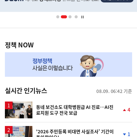
배
너
영
정
역
책
정책 NOW
NOW,
MY
맞
춤
뉴
실시간 인기뉴스
08.09. 06:42 기준
스
동네 보건소도 대학병원급 AI 진료…AI진
4
료지원 도구 전국 보급
단
계
상
승
'2026 주민등록 비대면 사실조사' 기간이
1