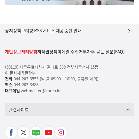
공지
정책브리핑 RSS 서비스 제공 중단 안내
개인정보처리방침
저작권정책
이메일 수집거부
자주 묻는 질문(FAQ)
(30119) 세종특별자치시 갈매로 388 정부세종청사 15동
© 문화체육관광부
전화
044-203-3555 (월-금 09:00 - 18:00, 공휴일 제외)
팩스
044-203-3488
대표메일
webmaster@korea.kr
관련사이트
페
X
네
유
인