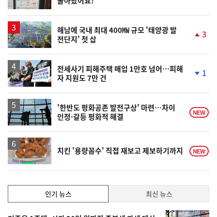
돌아왔어요!
단
계
하
락
해남에 국내 최대 400㎿ 규모 '태양광 발
3
전단지' 첫 삽
단
계
상
승
전세사기 피해주택 매입 1만호 넘어…피해
1
자 지원도 7만 건
단
계
하
락
'한반도 평화공존 발전구상' 마련…차이
NEW
인정·갈등 평화적 해결
치킨 '용량꼼수' 직접 재보고 제보하기까지
NEW
인
인기 뉴스
최신 뉴스
기,
인