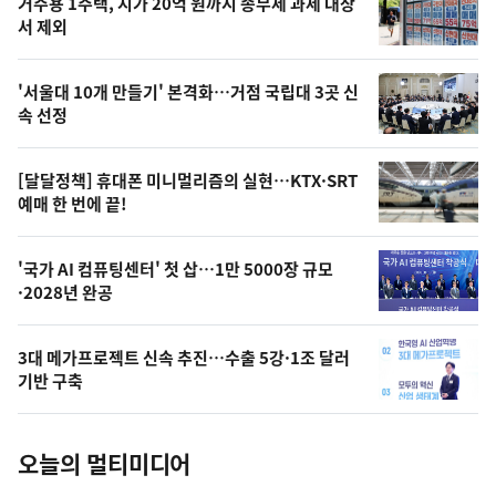
기
최
거주용 1주택, 시가 20억 원까지 종부세 과세 대상
뉴
서 제외
신,
스
오
'서울대 10개 만들기' 본격화…거점 국립대 3곳 신
늘
속 선정
의
영
[달달정책] 휴대폰 미니멀리즘의 실현…KTX·SRT
상
예매 한 번에 끝!
,
오
'국가 AI 컴퓨팅센터' 첫 삽…1만 5000장 규모
·2028년 완공
늘
의
3대 메가프로젝트 신속 추진…수출 5강·1조 달러
사
기반 구축
진
오늘의 멀티미디어