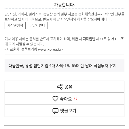
가능합니다.
단, 사진, 이미지, 일러스트, 동영상 등의 일부 자료는 문화체육관광부가 저작권 전부를
보유하고 있지 아니하므로, 반드시 해당 저작권자의 허락을 받으셔야 합니다.
저작권정책
담당자안내
기사 이용 시에는 출처를 반드시 표기해야 하며, 위반 시
저작권법 제37조
및
제138조
에 따라 처벌될 수 있습니다.
<자료출처=정책브리핑
www.korea.kr
>
이
기
다음
한국, 유럽 첨단기업 4개 사와 1억 6500만 달러 직접투자 유치
사
전
다
공유
열
음
기
좋아요
기
52
사
댓글
보기