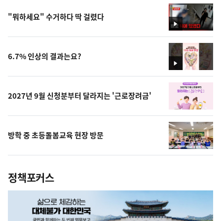
"뭐하세요" 수거하다 딱 걸렸다
영
상
6.7% 인상의 결과는요?
영
상
2027년 9월 신청분부터 달라지는 '근로장려금'
방학 중 초등돌봄교육 현장 방문
정책포커스