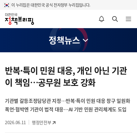
이 누리집은 대한민국 공식 전자정부 누리집입니다.
홈
알림설정 바로가기
검색 바로가기
메뉴 열기
정책뉴스
콘
텐
반복·특이 민원 대응, 개인 아닌 기관
츠
이 책임…공무원 보호 강화
영
역
기관별 갈등조정담당관 지정…반복·특이 민원 대응 창구 일원화
폭언·협박엔 기관이 법적 대응…AI 기반 민원 관리체계도 도입
2026.06.11
행정안전부