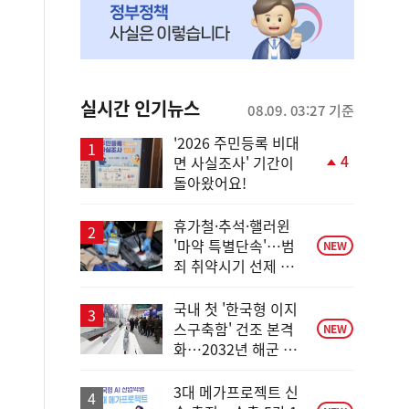
실시간 인기뉴스
08.09. 03:27 기준
'2026 주민등록 비대
4
면 사실조사' 기간이
단
돌아왔어요!
계
상
승
휴가철·추석·핼러윈
'마약 특별단속'…범
NEW
죄 취약시기 선제 대
응
국내 첫 '한국형 이지
스구축함' 건조 본격
NEW
화…2032년 해군 인
도
3대 메가프로젝트 신