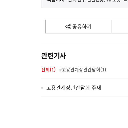
다
음
기
사
공유하기
열
기
영
역
관련기사
전체(1)
#고용관계장관간담회(1)
전
고용관계장관간담회 주재
체