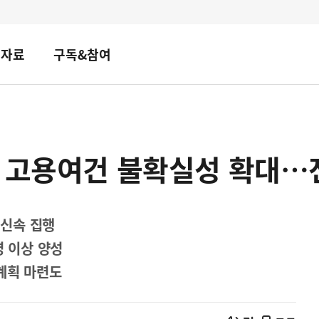
책자료
구독&참여
 고용여건 불확실성 확대…전
신속 집행
명 이상 양성
계획 마련도