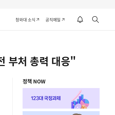
알
청와대 소식
공직메일
림
상
ON
세
검
색
 부처 총력 대응"
정책 NOW