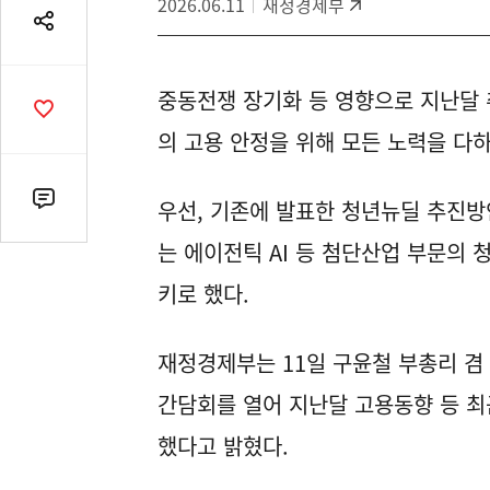
2026.06.11
재정경제부
공
유
열
중동전쟁 장기화 등 영향으로 지난달 
기
공
감
의 고용 안정을 위해 모든 노력을 다
수
우선, 기존에 발표한 청년뉴딜 추진방
댓
글
는 에이전틱 AI 등 첨단산업 부문의 
수
(클
키로 했다.
릭
시
재정경제부는 11일 구윤철 부총리 
댓
글
간담회를 열어 지난달 고용동향 등 최
로
했다고 밝혔다.
이
동)