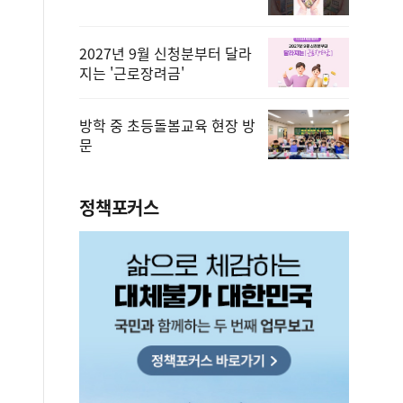
2027년 9월 신청분부터 달라
지는 '근로장려금'
방학 중 초등돌봄교육 현장 방
문
정책포커스