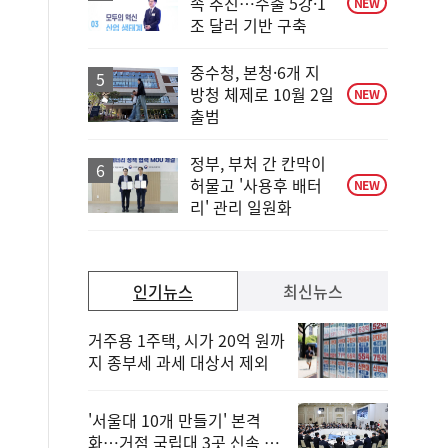
속 추진…수출 5강·1
NEW
조 달러 기반 구축
중수청, 본청·6개 지
방청 체제로 10월 2일
NEW
출범
정부, 부처 간 칸막이
허물고 '사용후 배터
NEW
리' 관리 일원화
인기뉴스
최신뉴스
거주용 1주택, 시가 20억 원까
지 종부세 과세 대상서 제외
'서울대 10개 만들기' 본격
화…거점 국립대 3곳 신속 선