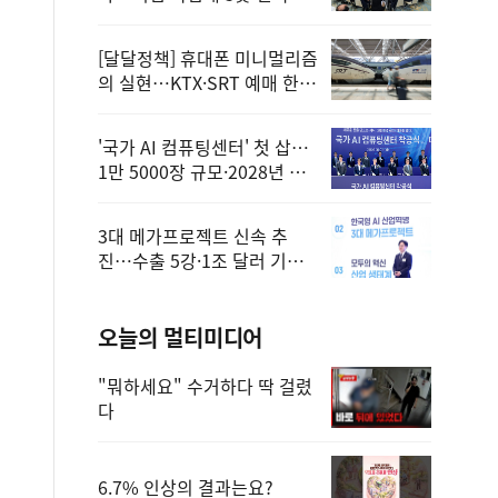
정
[달달정책] 휴대폰 미니멀리즘
의 실현…KTX·SRT 예매 한
번에 끝!
'국가 AI 컴퓨팅센터' 첫 삽…
1만 5000장 규모·2028년 완
공
3대 메가프로젝트 신속 추
진…수출 5강·1조 달러 기반
구축
오늘의 멀티미디어
"뭐하세요" 수거하다 딱 걸렸
다
6.7% 인상의 결과는요?