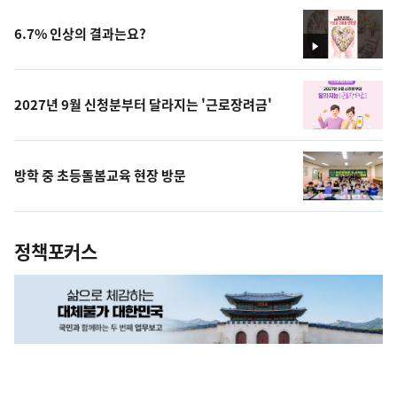
상
6.7% 인상의 결과는요?
영
상
2027년 9월 신청분부터 달라지는 '근로장려금'
방학 중 초등돌봄교육 현장 방문
정책포커스