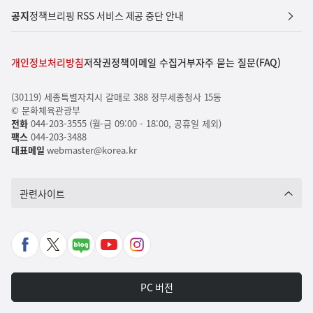
공지
정책브리핑 RSS 서비스 제공 중단 안내
개인정보처리방침
저작권정책
이메일 수집거부
자주 묻는 질문(FAQ)
(30119) 세종특별자치시 갈매로 388 정부세종청사 15동
© 문화체육관광부
전화
044-203-3555 (월-금 09:00 - 18:00, 공휴일 제외)
팩스
044-203-3488
대표메일
webmaster@korea.kr
관련사이트
페
X
네
유
인
이
바
이
튜
스
스
로
버
브
타
PC 버전
북
가
포
바
그
바
기
스
로
램