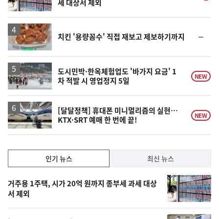
세 대상서 제외
단
계
상
승
순
치킨 '용량꼼수' 직접 재보고 제보하기까지
위
동
일
도시민박·한옥체험업도 '바가지 요금' 1
NEW
차 적발 시 영업정지 5일
[달달정책] 휴대폰 미니멀리즘의 실현…
NEW
KTX·SRT 예매 한 번에 끝!
인
인기 뉴스
최신 뉴스
기,
인
기
최
거주용 1주택, 시가 20억 원까지 종부세 과세 대상
뉴
서 제외
신,
스
오