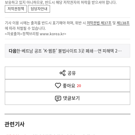
보유하고 있지 아니하므로, 반드시 해당 저작권자의 허락을 받으셔야 합니다.
저작권정책
담당자안내
기사 이용 시에는 출처를 반드시 표기해야 하며, 위반 시
저작권법 제37조
및
제138조
에 따라 처벌될 수 있습니다.
<자료출처=정책브리핑
www.korea.kr
>
이
기
다음
한-베트남 공조 'K-웹툰' 불법사이트 3곳 폐쇄…연 피해액 2072억
사
전
다
공유
열
음
기
좋아요
기
20
사
댓글
보기
관련기사