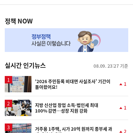
영
정
역
책
정책 NOW
NOW,
MY
맞
춤
뉴
실시간 인기뉴스
08.09. 23:27 기준
스
'2026 주민등록 비대면 사실조사' 기간이
1
돌아왔어요!
단
계
상
승
지방 신산업 창업 소득·법인세 최대
1
100% 감면…성장 지원 강화
단
계
상
승
거주용 1주택, 시가 20억 원까지 종부세 과
2