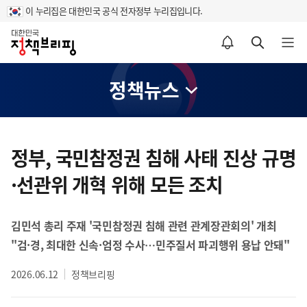
이 누리집은 대한민국 공식 전자정부 누리집입니다.
홈
알림설정 바로가기
검색 바로가기
메뉴 열기
정책뉴스
콘
텐
정부, 국민참정권 침해 사태 진상 규명
츠
·선관위 개혁 위해 모든 조치
영
역
김민석 총리 주재 '국민참정권 침해 관련 관계장관회의' 개최
"검·경, 최대한 신속·엄정 수사…민주질서 파괴행위 용납 안돼"
2026.06.12
정책브리핑