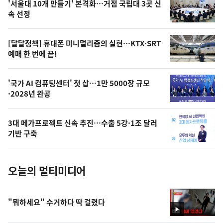
'서울대 10개 만들기' 본격화…거점 국립대 3곳 신
늘
속 선정
의
영
[달달정책] 휴대폰 미니멀리즘의 실현…KTX·SRT
상
예매 한 번에 끝!
,
오
'국가 AI 컴퓨팅센터' 첫 삽…1만 5000장 규모
·2028년 완공
늘
의
3대 메가프로젝트 신속 추진…수출 5강·1조 달러
사
기반 구축
진
오늘의 멀티미디어
"뭐하세요" 수거하다 딱 걸렸다
영