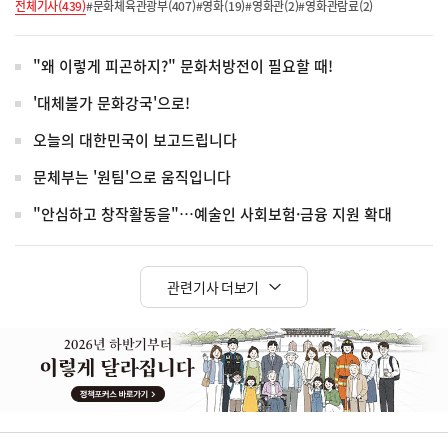
전체기사(439)
#문화체육관광부(407)
#영화(19)
#영화관(2)
#영화관람료(2)
"왜 이렇게 피곤하지?" 문화처방전이 필요할 때!
'대체불가 문화강국'으로!
오늘의 대한민국이 보고드립니다
문체부는 '원팀'으로 움직입니다
"안심하고 창작활동을"…예술인 사회보험·금융 지원 확대
관련기사 더보기
히
단
배
너