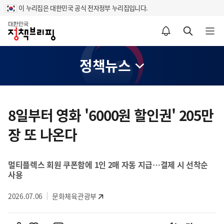
이 누리집은 대한민국 공식 전자정부 누리집입니다.
홈
알림설정 바로가기
검색 바로가기
메뉴 열기
정책뉴스
콘
텐
8일부터 영화 '6000원 할인권' 205만
츠
장 또 나온다
영
역
멀티플렉스 회원 쿠폰함에 1인 2매 자동 지급…결제 시 선착순
사용
2026.07.06
문화체육관광부