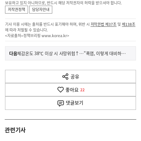
보유하고 있지 아니하므로, 반드시 해당 저작권자의 허락을 받으셔야 합니다.
저작권정책
담당자안내
기사 이용 시에는 출처를 반드시 표기해야 하며, 위반 시
저작권법 제37조
및
제138조
에 따라 처벌될 수 있습니다.
<자료출처=정책브리핑
www.korea.kr
>
이
기
다음
체감온도 38℃ 이상 시 사망위험↑…"폭염, 이렇게 대비하세요"
사
전
다
공유
열
음
기
좋아요
기
22
사
댓글
보기
관련기사