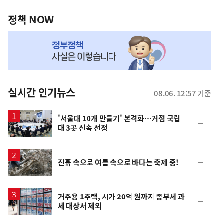
정
영
책
정책 NOW
역
NOW,
MY
맞
춤
뉴
실시간 인기뉴스
08.06. 12:57 기준
스
'서울대 10개 만들기' 본격화…거점 국립
순
대 3곳 신속 선정
위
동
일
순
진흙 속으로 여름 속으로 바다는 축제 중!
위
동
일
거주용 1주택, 시가 20억 원까지 종부세 과
순
세 대상서 제외
위
동