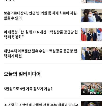
의
영
보훈의료대상자, 인근 병·의원 등 치매 치료비 지원
상
받을 수 있어
,
오
이 대통령 "한-칠레 FTA 개선…핵심광물 공급망 협
력 더욱 강화"
늘
의
내년부터 아르헨산 원유 수입…핵심광물 공급망 협
사
력 체계 마련
진
오늘의 멀티미디어
5만원으로 4인 가족 장보기 가능?
영
상
소금 줄이고 맛있게 만들면 상을 주는 대회가 있다구