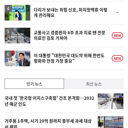
일
다리가 보내는 위험 신호, 하지정맥류 이렇
순
게 관리해요
위
동
일
교통사고 경증환자 8주 초과 치료 땐 전문
NEW
의료인 검토 거쳐야
이 대통령 "대한민국 대도약 위해 한반도
NEW
평화와 안정 가장 중요"
인
인기 뉴스
최신 뉴스
기,
인
기
최
국내 첫 '한국형 이지스구축함' 건조 본격화…2032
뉴
년 해군 인도
신,
스
오
거주용 1주택, 시가 20억 원까지 종부세 과세 대상
늘
서 제외