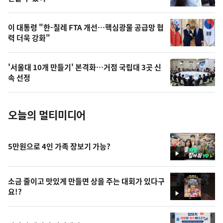
상
,
오
이 대통령 "한-칠레 FTA 개선…핵심광물 공급망 협
력 더욱 강화"
늘
의
'서울대 10개 만들기' 본격화…거점 국립대 3곳 신
사
속 선정
진
오늘의 멀티미디어
5만원으로 4인 가족 장보기 가능?
영
상
소금 줄이고 맛있게 만들면 상을 주는 대회가 있다구
요!?
영
상