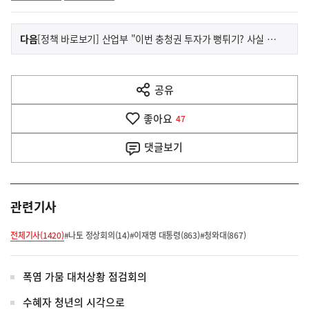
이
기
다음
[정책 바로보기] 산업부 "이번 충청권 투자가 뻥튀기? 사실 아냐"
사
전
다
공유
열
음
기
좋아요
기
47
사
댓글
보기
관련기사
전체기사(1420)
#나토 정상회의(14)
#이재명 대통령(863)
#청와대(867)
폭염 가뭄 대처상황 점검회의
수혜자 청년의 시각으로