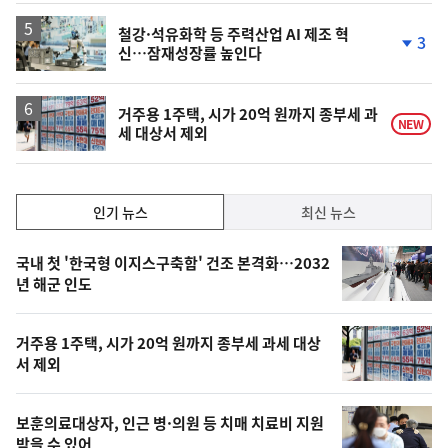
일
철강·석유화학 등 주력산업 AI 제조 혁
3
신…잠재성장률 높인다
단
계
하
락
거주용 1주택, 시가 20억 원까지 종부세 과
NEW
세 대상서 제외
인
인기 뉴스
최신 뉴스
기,
인
기
최
국내 첫 '한국형 이지스구축함' 건조 본격화…2032
뉴
년 해군 인도
신,
스
오
거주용 1주택, 시가 20억 원까지 종부세 과세 대상
늘
서 제외
의
영
보훈의료대상자, 인근 병·의원 등 치매 치료비 지원
받을 수 있어