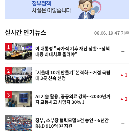
MY
맞
춤
뉴
실시간 인기뉴스
08.06. 19:47 기준
스
이 대통령 "국가적 기후 재난 상황…정책
순
대응 최대치로 올려야"
위
동
일
'서울대 10개 만들기' 본격화…거점 국립
1
대 3곳 신속 선정
단
계
상
승
AI 기술 활용, 공공의료 강화…2030년까
2
지 교통사고 사망자 30%↓
단
계
상
승
정부, 소부장 협력모델 5건 승인…5년간
순
R&D 910억 원 지원
위
동