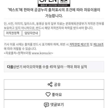
'텍스트'에 한하여 공공누리 출처표시의 조건에 따라 자유이용이
가능합니다.
단, 사진, 이미지, 일러스트, 동영상 등의 일부 자료는 문화체육관광부가 저작권 전부를
보유하고 있지 아니하므로, 반드시 해당 저작권자의 허락을 받으셔야 합니다.
저작권정책
담당자안내
기사 이용 시에는 출처를 반드시 표기해야 하며, 위반 시
저작권법 제37조
및
제138조
에 따라 처벌될 수 있습니다.
<자료출처=정책브리핑
www.korea.kr
>
이
기
다음
상반기 바이오의약품 수출 45억 달러…역대 최대 실적
사
전
다
공유
열
음
기
좋아요
기
사
댓글
보기