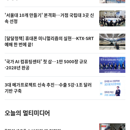
신,
스
오
'서울대 10개 만들기' 본격화…거점 국립대 3곳 신
늘
속 선정
의
영
[달달정책] 휴대폰 미니멀리즘의 실현…KTX·SRT
상
예매 한 번에 끝!
,
오
'국가 AI 컴퓨팅센터' 첫 삽…1만 5000장 규모
·2028년 완공
늘
의
3대 메가프로젝트 신속 추진…수출 5강·1조 달러
사
기반 구축
진
오늘의 멀티미디어