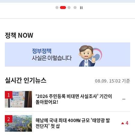
너
영
정
역
책
정책 NOW
NOW,
MY
맞
춤
뉴
실시간 인기뉴스
08.09. 15:02 기준
스
'2026 주민등록 비대면 사실조사' 기간이
순
돌아왔어요!
위
동
일
해남에 국내 최대 400㎿ 규모 '태양광 발
4
전단지' 첫 삽
단
계