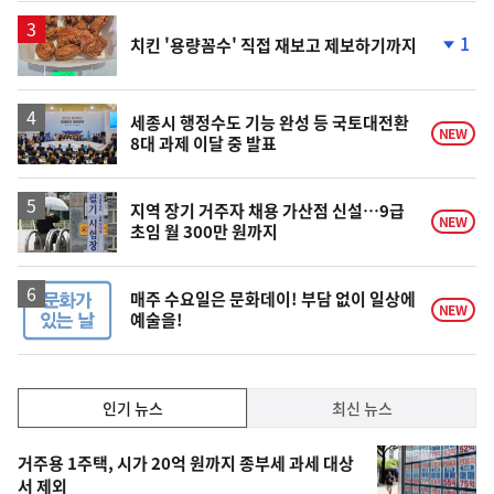
상
승
1
치킨 '용량꼼수' 직접 재보고 제보하기까지
단
계
하
락
세종시 행정수도 기능 완성 등 국토대전환
NEW
8대 과제 이달 중 발표
지역 장기 거주자 채용 가산점 신설…9급
NEW
초임 월 300만 원까지
매주 수요일은 문화데이! 부담 없이 일상에
NEW
예술을!
인
인기 뉴스
최신 뉴스
기,
인
기
최
거주용 1주택, 시가 20억 원까지 종부세 과세 대상
뉴
서 제외