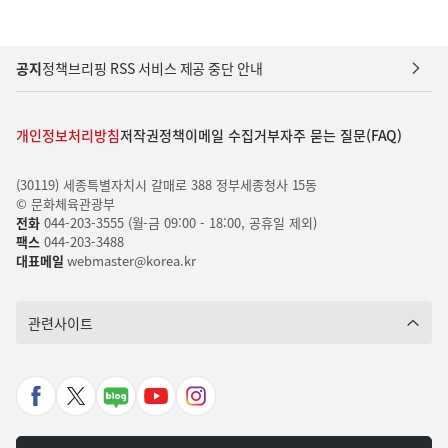
공지
정책브리핑 RSS 서비스 제공 중단 안내
개인정보처리방침
저작권정책
이메일 수집거부
자주 묻는 질문(FAQ)
(30119) 세종특별자치시 갈매로 388 정부세종청사 15동
© 문화체육관광부
전화
044-203-3555 (월-금 09:00 - 18:00, 공휴일 제외)
팩스
044-203-3488
대표메일
webmaster@korea.kr
관련사이트
페
X
네
유
인
이
바
이
튜
스