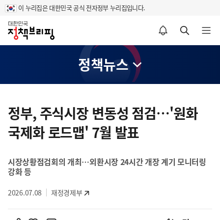
이 누리집은 대한민국 공식 전자정부 누리집입니다.
홈
알림설정 바로가기
검색 바로가기
메뉴 열기
정책뉴스
콘
텐
정부, 주식시장 변동성 점검…'원화
츠
국제화 로드맵' 7월 발표
영
역
시장상황점검회의 개최…외환시장 24시간 개장 계기 모니터링
강화 등
2026.07.08
재정경제부