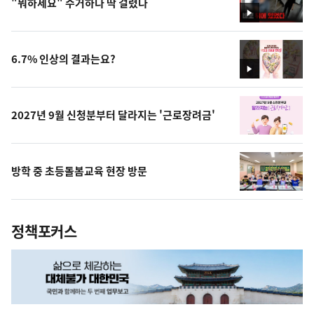
"뭐하세요" 수거하다 딱 걸렸다
영
상
6.7% 인상의 결과는요?
영
상
2027년 9월 신청분부터 달라지는 '근로장려금'
방학 중 초등돌봄교육 현장 방문
정책포커스