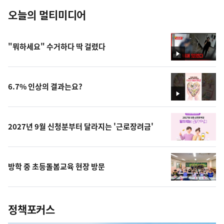
오늘의 멀티미디어
"뭐하세요" 수거하다 딱 걸렸다
영
상
6.7% 인상의 결과는요?
영
상
2027년 9월 신청분부터 달라지는 '근로장려금'
방학 중 초등돌봄교육 현장 방문
정책포커스