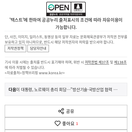
'텍스트'에 한하여 공공누리 출처표시의 조건에 따라 자유이용이
가능합니다.
단, 사진, 이미지, 일러스트, 동영상 등의 일부 자료는 문화체육관광부가 저작권 전부를
보유하고 있지 아니하므로, 반드시 해당 저작권자의 허락을 받으셔야 합니다.
저작권정책
담당자안내
기사 이용 시에는 출처를 반드시 표기해야 하며, 위반 시
저작권법 제37조
및
제138조
에 따라 처벌될 수 있습니다.
<자료출처=정책브리핑
www.korea.kr
>
이
기
다음
이 대통령, 노르웨이 총리 회담…"방산기술·국방산업 협력 강화"
사
전
다
공유
열
음
기
좋아요
기
1