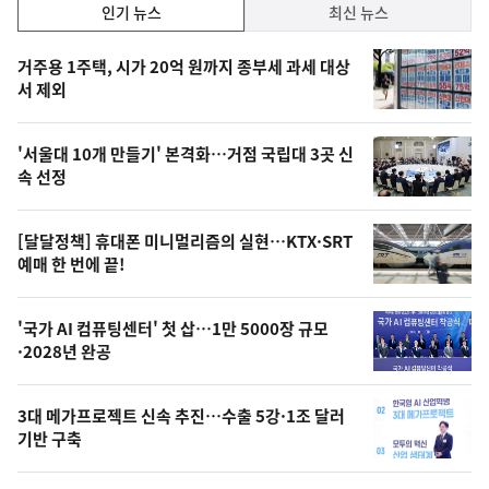
인
인기 뉴스
최신 뉴스
기,
인
기
최
거주용 1주택, 시가 20억 원까지 종부세 과세 대상
뉴
서 제외
신,
스
오
'서울대 10개 만들기' 본격화…거점 국립대 3곳 신
늘
속 선정
의
영
[달달정책] 휴대폰 미니멀리즘의 실현…KTX·SRT
상
예매 한 번에 끝!
,
오
'국가 AI 컴퓨팅센터' 첫 삽…1만 5000장 규모
·2028년 완공
늘
의
3대 메가프로젝트 신속 추진…수출 5강·1조 달러
사
기반 구축
진