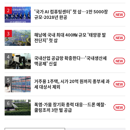
일
'국가 AI 컴퓨팅센터' 첫 삽…1만 5000장
NEW
규모·2028년 완공
해남에 국내 최대 400㎿ 규모 '태양광 발
NEW
전단지' 첫 삽
국내산업 공급망 확충한다…'국내생산세
NEW
액공제' 신설
거주용 1주택, 시가 20억 원까지 종부세 과
NEW
세 대상서 제외
폭염·가뭄 장기화 총력 대응…드론 예찰·
NEW
쿨링조끼 3만 벌 공급