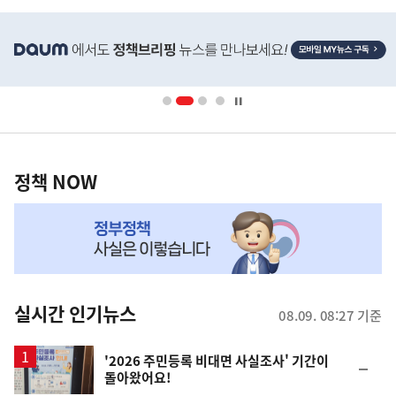
히
단
배
너
영
정
역
책
정책 NOW
NOW,
MY
맞
춤
뉴
실시간 인기뉴스
08.09. 08:27 기준
스
'2026 주민등록 비대면 사실조사' 기간이
순
돌아왔어요!
위
동