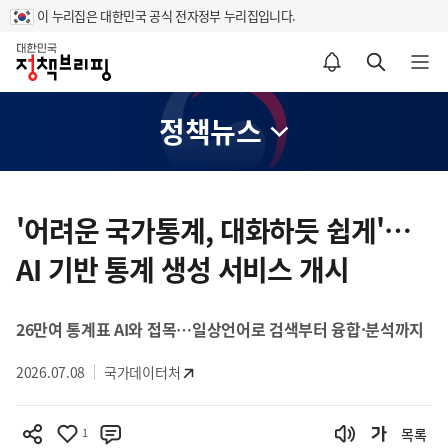
이 누리집은 대한민국 공식 전자정부 누리집입니다.
홈
알림설정 바로가기
검색 바로가기
메뉴 열기
정책뉴스
콘
텐
'어려운 국가통계, 대화하듯 쉽게'…
츠
AI 기반 통계 생성 서비스 개시
영
역
26만여 통계표 AI와 접목…일상언어로 검색부터 융합·분석까지
2026.07.08
국가데이터처
1
목록