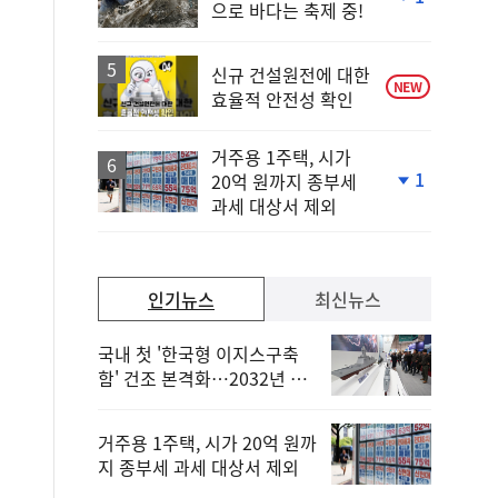
으로 바다는 축제 중!
단
계
하
락
신규 건설원전에 대한
NEW
효율적 안전성 확인
거주용 1주택, 시가
1
20억 원까지 종부세
단
과세 대상서 제외
계
하
락
인기뉴스
최신뉴스
국내 첫 '한국형 이지스구축
함' 건조 본격화…2032년 해
군 인도
거주용 1주택, 시가 20억 원까
지 종부세 과세 대상서 제외