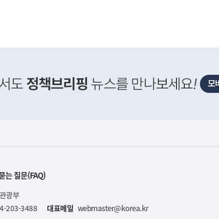
사
현재 반도체 기업들 주 52시간 예외 없어도 수익 어마어마
실
묻는 질문(FAQ)
은
이
육관광부
렇
습
4-203-3488
대표메일
webmaster@korea.kr
니