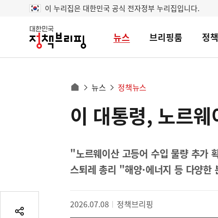
이 누리집은 대한민국 공식 전자정부 누리집입니다.
뉴스
브리핑룸
정
대
한
민
국
정
사
뉴스
정책뉴스
책
홈
브
이
으
이 대통령, 노르웨
콘
리
트
로
핑
텐
이
츠
동
영
"노르웨이산 고등어 수입 물량 추가 
경
역
스퇴레 총리 "해양·에너지 등 다양한 
로
2026.07.08
정책브리핑
공