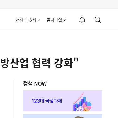
알
청와대 소식
공직메일
림
상
ON
세
검
색
방산업 협력 강화"
정책 NOW