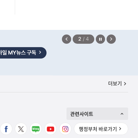
정지
이
다
2
/
4
전
음
보
보
기
기
공지사항
더보기
하더라" 기사 등 관련
2026.08.06
관련사이트
행정부처 바로가기