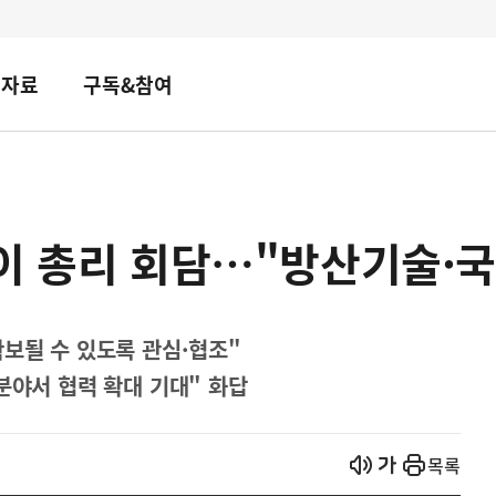
책자료
구독&참여
이 총리 회담…"방산기술·국
확보될 수 있도록 관심·협조"
분야서 협력 확대 기대" 화답
열기
열기
목록