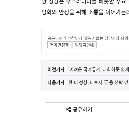
양 정상은 우크라이나를 비롯한 주요
평화와 안정을 위해 소통을 이어가는데
공공누리가 부착되지 않은 자료는 담당자와 협의
저작권정책
담당자안내
이
이전기사
'어려운 국가통계, 대화하듯 쉽게
전
다음기사
한·미 정상, 나토서 '군용 선박 
다
음
기
사
공유하기
열
기
영
역