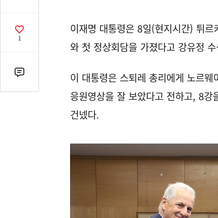
유
열
이재명 대통령은 8일(현지시간) 튀르
기
공
1
감
와 첫 정상회담을 가졌다고 강유정 
수
이 대통령은 스퇴레 총리에게 노르웨
댓
글
응원영상을 잘 보았다고 전하고, 8강
수
(클
건넸다.
릭
시
댓
글
로
이
동)