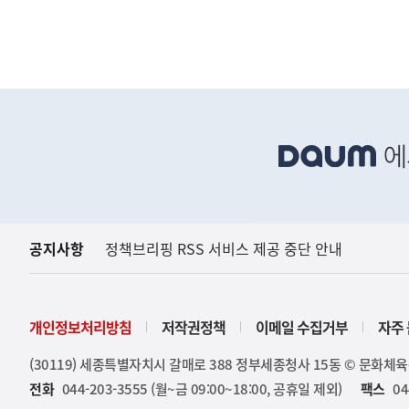
하
단
배
너
영
역
공지사항
정책브리핑 RSS 서비스 제공 중단 안내
(설명) 조선일보, "
고용노동부
개인정보처리방침
저작권정책
이메일 수집거부
자주 
(30119) 세종특별자치시 갈매로 388 정부세종청사 15동 © 문화체
전화
044-203-3555 (월~금 09:00~18:00, 공휴일 제외)
팩스
04