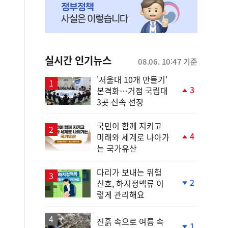
실시간 인기뉴스
08.06. 10:47 기준
'서울대 10개 만들기'
3
본격화…거점 국립대
단
3곳 신속 선정
계
상
승
국민이 함께 지키고
4
미래와 세계로 나아가
단
는 국가유산
계
상
승
다리가 보내는 위험
2
신호, 하지정맥류 이
단
렇게 관리해요
계
하
락
진흙 속으로 여름 속
1