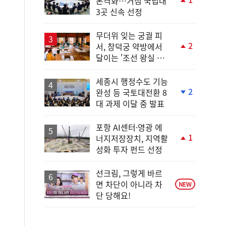
본격화…거점 국립대
단
3곳 신속 선정
계
상
승
무더위 잊는 궁궐 피
2
서, 창덕궁 약방에서
단
달이는 '조선 왕실 보
계
양 비법'
상
승
세종시 행정수도 기능
2
완성 등 국토대전환 8
단
대 과제 이달 중 발표
계
하
락
포항 AI센터·영광 에
1
너지저장장치, 지역활
단
성화 투자 펀드 선정
계
상
승
선크림, 그렇게 바르
면 차단이 아니라 차
NEW
단 당해요!