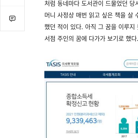
감
처럼 동네마다 도서관이 드물었던 당시
수
머니 사정상 매번 읽고 싶은 책을 살
댓
했던 적이 있다. 아직 그 꿈을 이루지 
글
수
서점 주인의 꿈에 다가가 보기로 했다
(클
릭
시
댓
글
로
이
동)