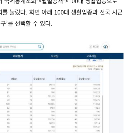
 국세통계조회->월별공개->100대 생활업종으로
조회를 눌렀다. 화면 아래 100대 생활업종과 전국 시군
군구’를 선택할 수 있다.