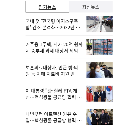
인기뉴스
최신뉴스
국내 첫 '한국형 이지스구축
함' 건조 본격화…2032년 해
군 인도
거주용 1주택, 시가 20억 원까
지 종부세 과세 대상서 제외
보훈의료대상자, 인근 병·의
원 등 치매 치료비 지원 받을
수 있어
이 대통령 "한-칠레 FTA 개
선…핵심광물 공급망 협력 더
욱 강화"
내년부터 아르헨산 원유 수
입…핵심광물 공급망 협력 체
계 마련