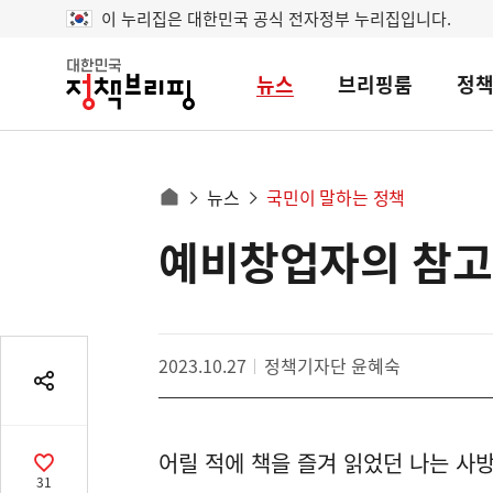
이 누리집은 대한민국 공식 전자정부 누리집입니다.
뉴스
브리핑룸
정
대
한
민
국
정
사
뉴스
국민이 말하는 정책
책
홈
브
이
으
예비창업자의 참고
콘
리
트
로
핑
텐
이
츠
동
영
경
2023.10.27
정책기자단 윤혜숙
역
로
공
유
열
어릴 적에 책을 즐겨 읽었던 나는 사방
기
공
31