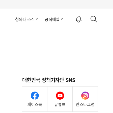
알
청와대 소식
공직메일
림
상
ON
세
검
색
대한민국 정책기자단 SNS
페이스북
유튜브
인스타그램