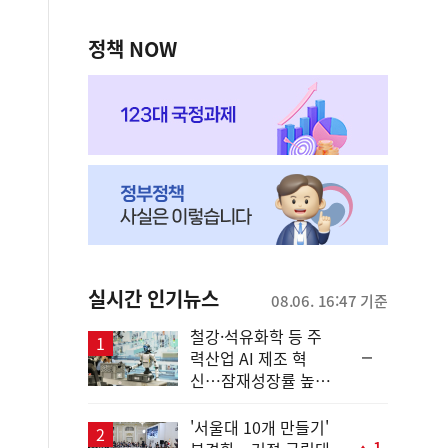
정책 NOW
실시간 인기뉴스
08.06. 16:47 기준
철강·석유화학 등 주
순
력산업 AI 제조 혁
위
신…잠재성장률 높인
동
다
일
'서울대 10개 만들기'
1