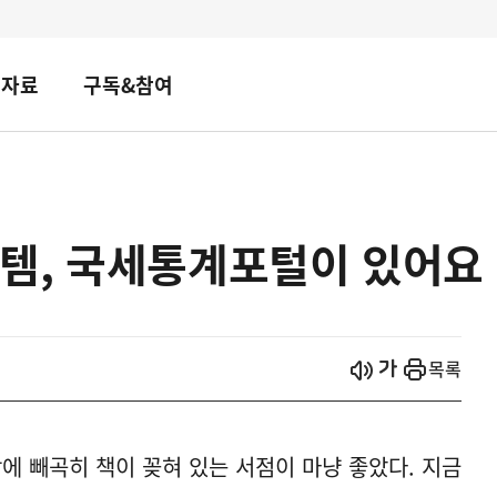
책자료
구독&참여
템, 국세통계포털이 있어요
시작
열기
목록
에 빼곡히 책이 꽂혀 있는 서점이 마냥 좋았다. 지금