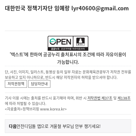
대한민국 정책기자단 임예랑 lyr40600@gmail.com
'텍스트'에 한하여 공공누리 출처표시의 조건에 따라 자유이용이
가능합니다.
단, 사진, 이미지, 일러스트, 동영상 등의 일부 자료는 문화체육관광부가 저작권 전부를
보유하고 있지 아니하므로, 반드시 해당 저작권자의 허락을 받으셔야 합니다.
저작권정책
담당자안내
기사 이용 시에는 출처를 반드시 표기해야 하며, 위반 시
저작권법 제37조
및
제138조
에 따라 처벌될 수 있습니다.
<자료출처=정책브리핑
www.korea.kr
>
이
기
다음
안전디딤돌 앱으로 겨울철 부모님 안부 챙기세요!
사
전