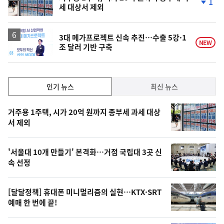
1
세 대상서 제외
단
계
하
락
3대 메가프로젝트 신속 추진…수출 5강·1
NEW
조 달러 기반 구축
인
인기 뉴스
최신 뉴스
기,
인
기
최
거주용 1주택, 시가 20억 원까지 종부세 과세 대상
뉴
서 제외
신,
스
오
'서울대 10개 만들기' 본격화…거점 국립대 3곳 신
늘
속 선정
의
영
[달달정책] 휴대폰 미니멀리즘의 실현…KTX·SRT
상
예매 한 번에 끝!
,