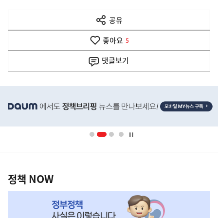
다
공유
열
음
기
좋아요
기
5
사
댓글
보기
히
단
배
너
영
정
역
책
정책 NOW
NOW,
MY