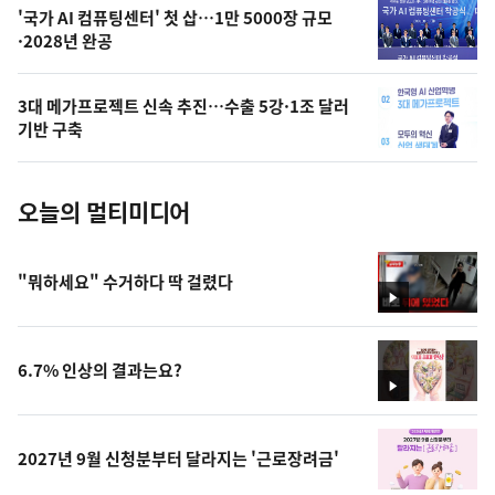
오
'국가 AI 컴퓨팅센터' 첫 삽…1만 5000장 규모
·2028년 완공
늘
의
3대 메가프로젝트 신속 추진…수출 5강·1조 달러
사
기반 구축
진
오늘의 멀티미디어
"뭐하세요" 수거하다 딱 걸렸다
영
상
6.7% 인상의 결과는요?
영
상
2027년 9월 신청분부터 달라지는 '근로장려금'