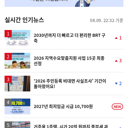
맞
춤
뉴
실시간 인기뉴스
08.09. 22:32 기준
스
2030년까지 더 빠르고 더 편리한 BRT 구
1
축
단
계
상
승
2026 지역수요맞춤지원 사업 15곳 최종
3
선정
단
계
상
승
'2026 주민등록 비대면 사실조사' 기간이
2
돌아왔어요!
단
계
하
락
2027년 최저임금 시급 10,700원
NEW
거주용 1주택, 시가 20억 원까지 종부세 과