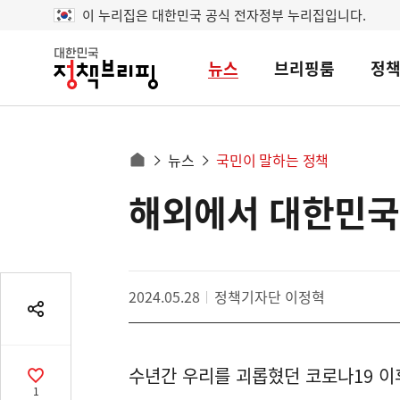
이 누리집은 대한민국 공식 전자정부 누리집입니다.
뉴스
브리핑룸
정
대
한
민
국
정
사
뉴스
국민이 말하는 정책
책
홈
브
이
으
해외에서 대한민국
콘
리
트
로
핑
텐
이
츠
동
영
경
2024.05.28
정책기자단 이정혁
역
로
공
유
열
수년간 우리를 괴롭혔던 코로나19 이
기
공
1