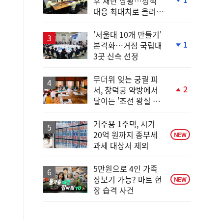
후 재난 상황…정책
단
대응 최대치로 올려
계
야"
하
락
'서울대 10개 만들기'
1
본격화…거점 국립대
단
3곳 신속 선정
계
하
락
무더위 잊는 궁궐 피
2
서, 창덕궁 약방에서
단
달이는 '조선 왕실 보
계
양 비법'
상
승
거주용 1주택, 시가
20억 원까지 종부세
NEW
과세 대상서 제외
5만원으로 4인 가족
장보기 가능? 마트 현
NEW
장 습격 사건