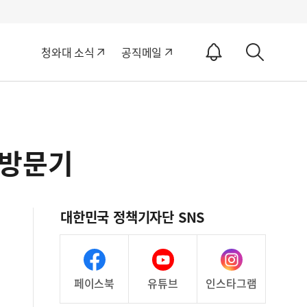
알
청와대 소식
공직메일
림
상
ON
세
검
색
 방문기
대한민국 정책기자단 SNS
페이스북
유튜브
인스타그램