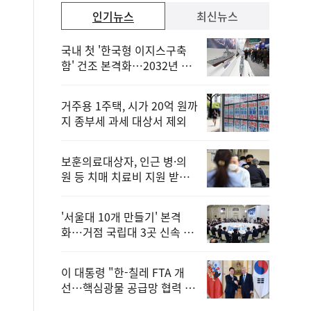
인기뉴스
최신뉴스
국내 첫 '한국형 이지스구축
함' 건조 본격화…2032년 해
군 인도
거주용 1주택, 시가 20억 원까
지 종부세 과세 대상서 제외
보훈의료대상자, 인근 병·의
원 등 치매 치료비 지원 받을
수 있어
'서울대 10개 만들기' 본격
화…거점 국립대 3곳 신속 선
정
이 대통령 "한-칠레 FTA 개
선…핵심광물 공급망 협력 더
욱 강화"