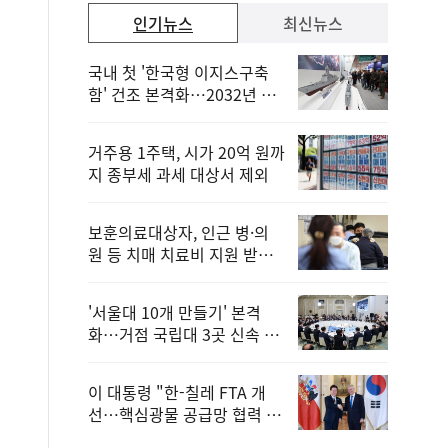
인기뉴스
최신뉴스
국내 첫 '한국형 이지스구축
함' 건조 본격화…2032년 해
군 인도
거주용 1주택, 시가 20억 원까
지 종부세 과세 대상서 제외
보훈의료대상자, 인근 병·의
원 등 치매 치료비 지원 받을
수 있어
'서울대 10개 만들기' 본격
화…거점 국립대 3곳 신속 선
정
이 대통령 "한-칠레 FTA 개
선…핵심광물 공급망 협력 더
욱 강화"