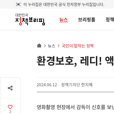
이 누리집은 대한민국 공식 전자정부 누리집입니다.
뉴스
브리핑룸
정
대
한
민
국
정
사
뉴스
국민이 말하는 정책
책
홈
브
이
으
환경보호, 레디! 액
콘
리
트
로
핑
텐
이
츠
동
영
경
2024.06.12
정책기자단 한지혜
역
로
공
유
열
영화촬영 현장에서 감독이 신호를 보낸다
기
공
2