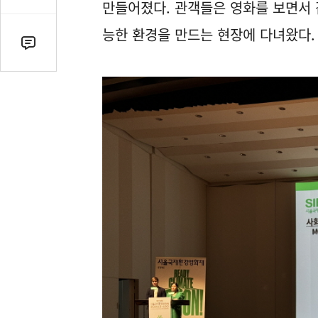
감
만들어졌다. 관객들은 영화를 보면서 
수
능한 환경을 만드는 현장에 다녀왔다.
댓
글
수
(클
릭
시
댓
글
로
이
동)