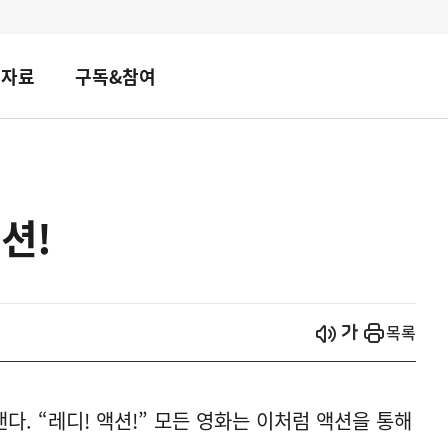
책자료
구독&참여
션!
시작
열기
목록
. “레디! 액션!” 모든 영화는 이처럼 액션을 통해