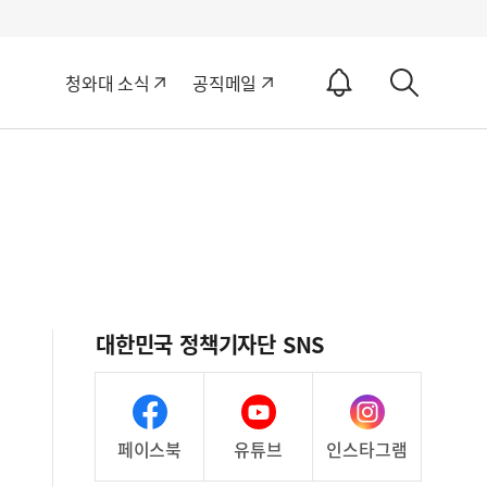
알
청와대 소식
공직메일
림
상
ON
세
검
색
대한민국 정책기자단 SNS
페이스북
유튜브
인스타그램