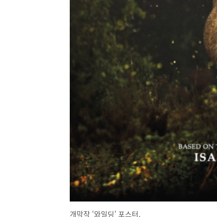
개막작 ‘와일딩’ 포스터.