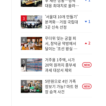
후 재난 상황…정책
단
대응 최대치로 올려
계
야"
하
락
'서울대 10개 만들기'
1
본격화…거점 국립대
단
3곳 신속 선정
계
하
락
무더위 잊는 궁궐 피
2
서, 창덕궁 약방에서
단
달이는 '조선 왕실 보
계
양 비법'
상
승
거주용 1주택, 시가
20억 원까지 종부세
NEW
과세 대상서 제외
5만원으로 4인 가족
장보기 가능? 마트 현
NEW
장 습격 사건