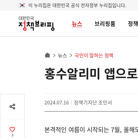
이 누리집은 대한민국 공식 전자정부 누리집입니다.
뉴스
브리핑룸
정
대
한
민
국
정
사
뉴스
국민이 말하는 정책
책
홈
브
이
으
홍수알리미 앱으로
콘
리
트
로
핑
텐
이
츠
동
영
경
2024.07.16
정책기자단 조민서
역
로
공
유
열
본격적인 여름이 시작되는 7월, 올해
기
공
3