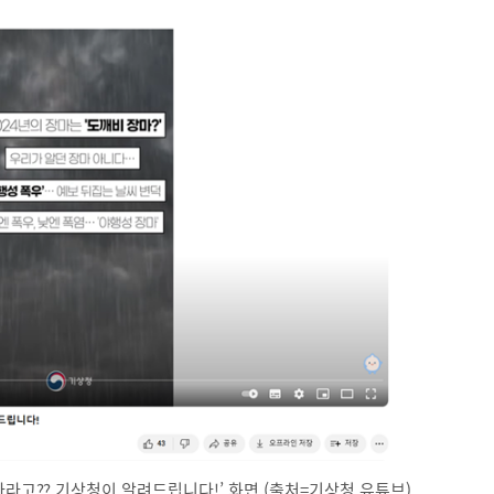
마라고?? 기상청이 알려드립니다!’ 화면.(출처=기상청 유튜브)