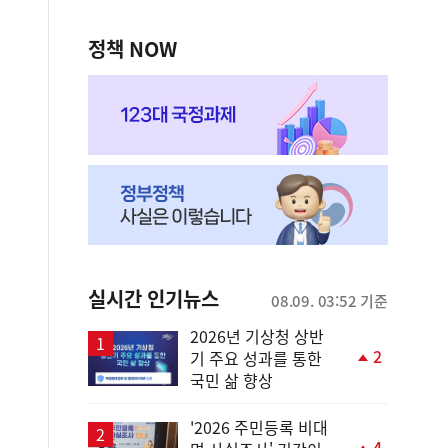
정책 NOW
실시간 인기뉴스
08.09. 03:52 기준
2026년 기상청 상반
2
기 주요 성과를 통한
단
국민 삶 향상
계
상
승
'2026 주민등록 비대
4