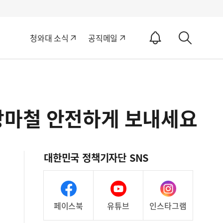
알
청와대 소식
공직메일
림
상
ON
세
검
색
장마철 안전하게 보내세요
대한민국 정책기자단 SNS
페이스북
유튜브
인스타그램