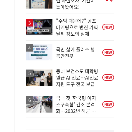
면 사실조사' 기간이
단
돌아왔어요!
계
상
승
"수익 때문에?" 공포
마케팅으로 번진 가짜
NEW
날씨 정보의 실체
국민 삶에 플러스 행
NEW
복안전부
동네 보건소도 대학병
원급 AI 진료…AI진료
NEW
지원 도구 전국 보급
국내 첫 '한국형 이지
스구축함' 건조 본격
NEW
화…2032년 해군 인
도