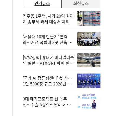
인기뉴스
최신뉴스
거주용 1주택, 시가 20억 원까
지 종부세 과세 대상서 제외
'서울대 10개 만들기' 본격
화…거점 국립대 3곳 신속 선
정
[달달정책] 휴대폰 미니멀리즘
의 실현…KTX·SRT 예매 한
번에 끝!
'국가 AI 컴퓨팅센터' 첫 삽…
1만 5000장 규모·2028년 완
공
3대 메가프로젝트 신속 추
진…수출 5강·1조 달러 기반
구축