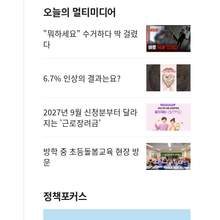
오늘의 멀티미디어
"뭐하세요" 수거하다 딱 걸렸
다
6.7% 인상의 결과는요?
2027년 9월 신청분부터 달라
지는 '근로장려금'
방학 중 초등돌봄교육 현장 방
문
정책포커스