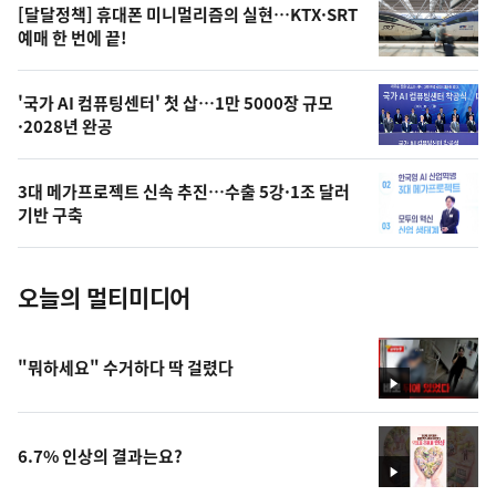
영
[달달정책] 휴대폰 미니멀리즘의 실현…KTX·SRT
상
예매 한 번에 끝!
,
오
'국가 AI 컴퓨팅센터' 첫 삽…1만 5000장 규모
·2028년 완공
늘
의
3대 메가프로젝트 신속 추진…수출 5강·1조 달러
사
기반 구축
진
오늘의 멀티미디어
"뭐하세요" 수거하다 딱 걸렸다
영
상
6.7% 인상의 결과는요?
영