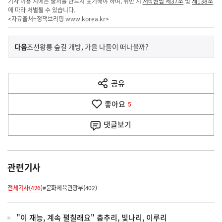
기사 이용 시에는 출처를 반드시 표기해야 하며, 위반 시
저작권법 제37조
및
제138조
에 따라 처벌될 수 있습니다.
<자료출처=정책브리핑
www.korea.kr
>
이
기
다음
조선왕릉 숲길 개방, 가을 나들이 떠나볼까?
사
전
다
공유
열
음
기
좋아요
기
5
사
댓글
보기
관련기사
전체기사(426)
#문화체육관광부(402)
"이 재능, 계속 펼칠래요" 춤추리, 빛나리, 이루리