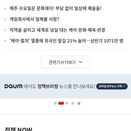
매주 수요일은 문화데이! 부담 없이 일상에 예술을!
게임회사에서 일해볼 사람?
지역을 살리고 세계로 넘실 대는 케이-문화·체육·관광
'케이-컬처' 열풍에 외국인 발길 21% 늘어…상반기 1071만 명
관련기사 더보기
히
단
배
너
영
정
역
책
정책 NOW