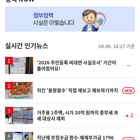
NOW,
MY
맞
춤
뉴
실시간 인기뉴스
08.09. 18:27 기준
스
'2026 주민등록 비대면 사실조사' 기간이
순
돌아왔어요!
위
동
일
치킨 '용량꼼수' 직접 재보고 제보하기까지
NEW
거주용 1주택, 시가 20억 원까지 종부세 과
2
세 대상서 제외
단
계
상
승
지난해 부정수급 환수·제재부가금 1796