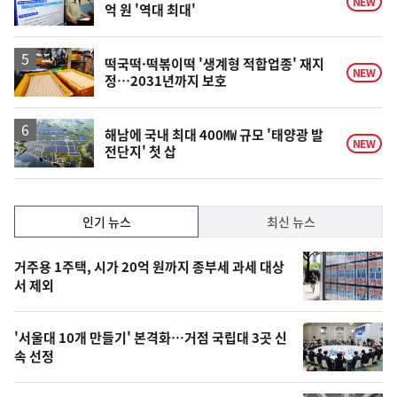
NEW
억 원 '역대 최대'
떡국떡·떡볶이떡 '생계형 적합업종' 재지
NEW
정…2031년까지 보호
해남에 국내 최대 400㎿ 규모 '태양광 발
NEW
전단지' 첫 삽
인
인기 뉴스
최신 뉴스
기,
인
기
최
거주용 1주택, 시가 20억 원까지 종부세 과세 대상
뉴
서 제외
신,
스
오
'서울대 10개 만들기' 본격화…거점 국립대 3곳 신
늘
속 선정
의