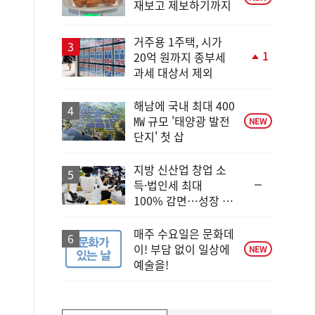
재보고 제보하기까지
거주용 1주택, 시가
1
20억 원까지 종부세
단
과세 대상서 제외
계
상
승
해남에 국내 최대 400
㎿ 규모 '태양광 발전
NEW
단지' 첫 삽
지방 신산업 창업 소
순
득·법인세 최대
위
100% 감면…성장 지
동
원 강화
일
매주 수요일은 문화데
이! 부담 없이 일상에
NEW
예술을!