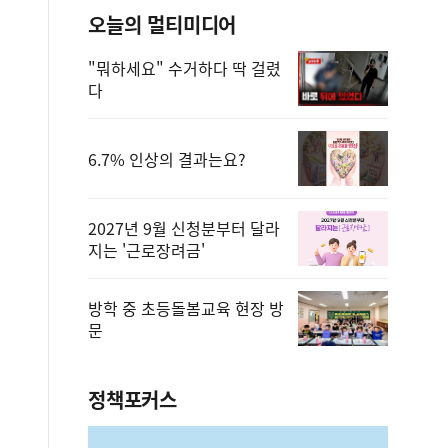
오늘의 멀티미디어
"뭐하세요" 수거하다 딱 걸렸
다
6.7% 인상의 결과는요?
2027년 9월 신청분부터 달라
지는 '근로장려금'
방학 중 초등돌봄교육 현장 방
문
정책포커스