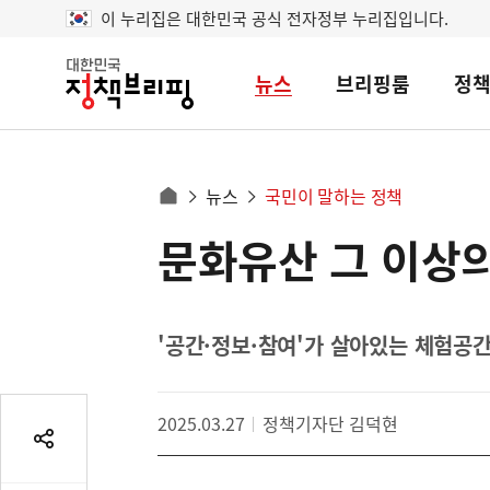
이 누리집은 대한민국 공식 전자정부 누리집입니다.
뉴스
브리핑룸
정
대
한
민
국
정
사
뉴스
국민이 말하는 정책
책
홈
브
이
으
문화유산 그 이상의
콘
리
트
로
핑
텐
이
츠
동
영
'공간·정보·참여'가 살아있는 체험공간
경
역
로
2025.03.27
정책기자단 김덕현
공
유