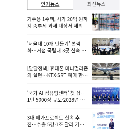
인기뉴스
최신뉴스
거주용 1주택, 시가 20억 원까
지 종부세 과세 대상서 제외
'서울대 10개 만들기' 본격
화…거점 국립대 3곳 신속 선
정
[달달정책] 휴대폰 미니멀리즘
의 실현…KTX·SRT 예매 한
번에 끝!
'국가 AI 컴퓨팅센터' 첫 삽…
1만 5000장 규모·2028년 완
공
3대 메가프로젝트 신속 추
진…수출 5강·1조 달러 기반
구축