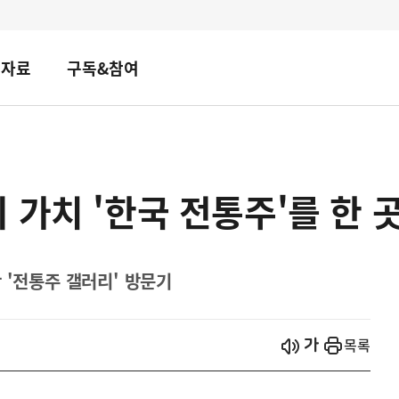
책자료
구독&참여
 가치 '한국 전통주'를 한 
 '전통주 갤러리' 방문기
시작
열기
목록