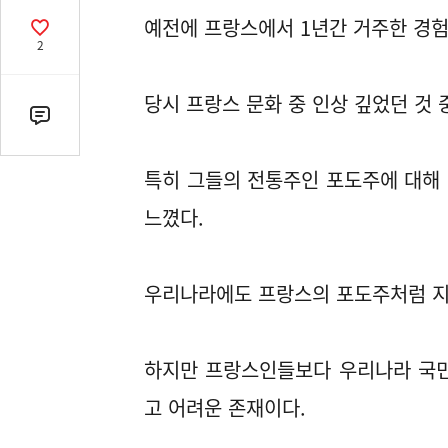
열
예전에 프랑스에서 1년간 거주한 경험
기
공
2
감
수
당시 프랑스 문화 중 인상 깊었던 것 
댓
글
수
특히 그들의 전통주인 포도주에 대해
(클
느꼈다.
릭
시
댓
우리나라에도 프랑스의 포도주처럼 지
글
로
이
동)
하지만 프랑스인들보다 우리나라 국민
고 어려운 존재이다.