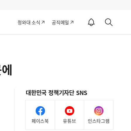
알
청와대 소식
공직메일
림
상
ON
세
검
색
곳에
대한민국 정책기자단 SNS
페이스북
유튜브
인스타그램