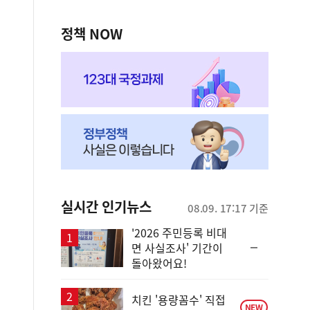
정책 NOW
실시간 인기뉴스
08.09. 17:17 기준
'2026 주민등록 비대
순
면 사실조사' 기간이
위
돌아왔어요!
동
일
치킨 '용량꼼수' 직접
NEW