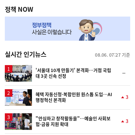
역
책
정책 NOW
NOW,
MY
맞
춤
뉴
실시간 인기뉴스
08.06. 07:27 기준
스
'서울대 10개 만들기' 본격화…거점 국립
순
대 3곳 신속 선정
위
동
일
혜택 자동신청·복합민원 원스톱 도입…AI
3
행정혁신 본격화
단
계
상
승
"안심하고 창작활동을"…예술인 사회보
3
험·금융 지원 확대
단
계