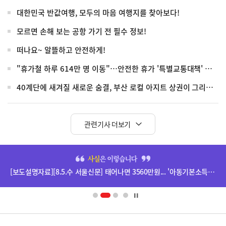
대한민국 반값여행, 모두의 마음 여행지를 찾아보다!
모르면 손해 보는 공항 가기 전 필수 정보!
떠나요~ 알뜰하고 안전하게!
"휴가철 하루 614만 명 이동"…안전한 휴가 '특별교통대책' 가동
40계단에 새겨질 새로운 숨결, 부산 로컬 아지트 상권이 그리는 미래
관련기사 더보기
히
단
[보도설명자료][8.5.수 서울신문] 태어나면 3560만원... '아동기본소득' 추진 관련
배
너
영
정