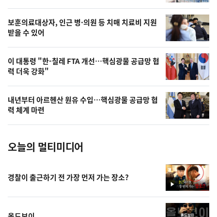
의
영
보훈의료대상자, 인근 병·의원 등 치매 치료비 지원
상
받을 수 있어
,
오
이 대통령 "한-칠레 FTA 개선…핵심광물 공급망 협
력 더욱 강화"
늘
의
내년부터 아르헨산 원유 수입…핵심광물 공급망 협
사
력 체계 마련
진
오늘의 멀티미디어
경찰이 출근하기 전 가장 먼저 가는 장소?
영
상
올드보이