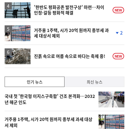
상
승
'한반도 평화공존 발전구상' 마련…차이
NEW
인정·갈등 평화적 해결
거주용 1주택, 시가 20억 원까지 종부세 과
2
세 대상서 제외
단
계
하
락
진흙 속으로 여름 속으로 바다는 축제 중!
NEW
인
인기 뉴스
최신 뉴스
기,
인
기
최
국내 첫 '한국형 이지스구축함' 건조 본격화…2032
뉴
년 해군 인도
신,
스
오
거주용 1주택, 시가 20억 원까지 종부세 과세 대상
늘
서 제외