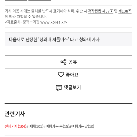
기사 이용 시에는 출처를 반드시 표기해야 하며, 위반 시
저작권법 제37조
및
제138조
에 따라 처벌될 수 있습니다.
<자료출처=정책브리핑
www.korea.kr
>
이
기
다음
새로 단장한 '청와대 셔틀버스' 타고 청와대 가자
사
전
다
공유
열
음
기
좋아요
기
사
댓글
보기
관련기사
전체기사(104)
#여행(101)
#여행가는 봄(15)
#여행가는달(13)