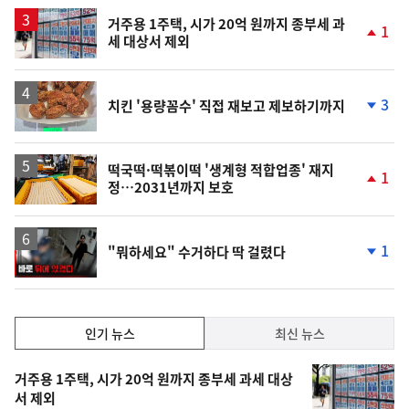
일
거주용 1주택, 시가 20억 원까지 종부세 과
1
세 대상서 제외
단
계
상
승
3
치킨 '용량꼼수' 직접 재보고 제보하기까지
단
계
하
락
떡국떡·떡볶이떡 '생계형 적합업종' 재지
1
정…2031년까지 보호
단
계
상
승
영
1
"뭐하세요" 수거하다 딱 걸렸다
상
단
계
하
락
인
인기 뉴스
최신 뉴스
기,
인
기
최
거주용 1주택, 시가 20억 원까지 종부세 과세 대상
뉴
서 제외