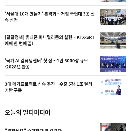
신,
스
오
'서울대 10개 만들기' 본격화…거점 국립대 3곳 신
늘
속 선정
의
영
[달달정책] 휴대폰 미니멀리즘의 실현…KTX·SRT
상
예매 한 번에 끝!
,
오
'국가 AI 컴퓨팅센터' 첫 삽…1만 5000장 규모
·2028년 완공
늘
의
3대 메가프로젝트 신속 추진…수출 5강·1조 달러
사
기반 구축
진
오늘의 멀티미디어
"뭐하세요" 수거하다 딱 걸렸다