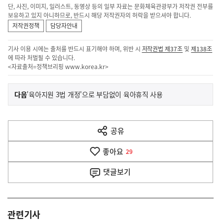
단, 사진, 이미지, 일러스트, 동영상 등의 일부 자료는 문화체육관광부가 저작권 전부를
보유하고 있지 아니하므로, 반드시 해당 저작권자의 허락을 받으셔야 합니다.
저작권정책
담당자안내
기사 이용 시에는 출처를 반드시 표기해야 하며, 위반 시
저작권법 제37조
및
제138조
에 따라 처벌될 수 있습니다.
<자료출처=정책브리핑
www.korea.kr
>
이
기
다음
'육아지원 3법 개정'으로 부담없이 육아휴직 사용
사
전
다
공유
열
음
기
좋아요
기
29
사
댓글
보기
관련기사