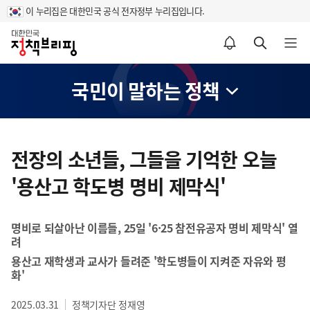
이 누리집은 대한민국 공식 전자정부 누리집입니다.
홈
알림설정 바로가기
검색 바로가기
메뉴 열기
국민이 말하는 정책
콘
텐
전장의 소년들, 그들을 기억한 오늘
츠
'용산고 학도병 명비 제막식'
영
역
명비로 되살아난 이름들, 25일 '6·25 참전유공자 명비 제막식' 열
려
용산고 재학생과 교사가 들려준 '학도병들이 지켜준 자유와 평
화'
2025.03.31
정책기자단 정재영