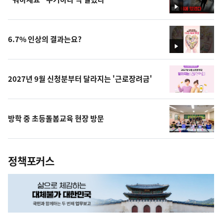
영
상
6.7% 인상의 결과는요?
영
상
2027년 9월 신청분부터 달라지는 '근로장려금'
방학 중 초등돌봄교육 현장 방문
정책포커스