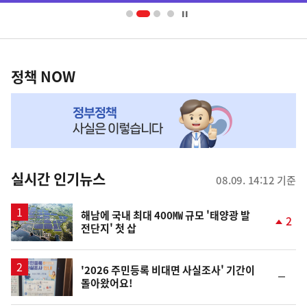
너
영
정
역
책
정책 NOW
NOW,
MY
맞
춤
뉴
실시간 인기뉴스
08.09. 14:12 기준
스
해남에 국내 최대 400㎿ 규모 '태양광 발
2
전단지' 첫 삽
단
계
상
승
'2026 주민등록 비대면 사실조사' 기간이
순
돌아왔어요!
위
동