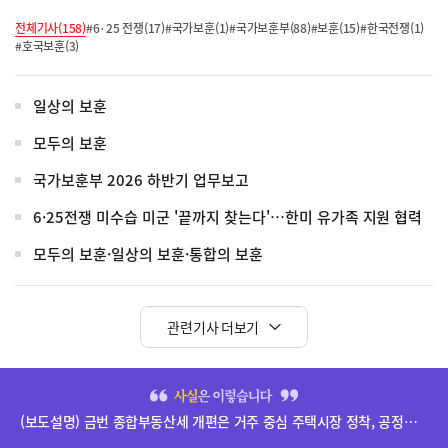
전체기사(158)
#6·25 전쟁(17)
#국가보훈(1)
#국가보훈부(88)
#보훈(15)
#한국전쟁(1)
#호국보훈(3)
일상의 보훈
모두의 보훈
국가보훈부 2026 하반기 업무보고
6·25전쟁 미수습 미군 '끝까지 찾는다'…한미 유가족 지원 협력
모두의 보훈·일상의 보훈·통합의 보훈
관련기사 더보기
히
단
(보도설명) 금번 종합부동산세 개편은 거주 중심 주택시장 정착, 공정과세 및 과세형평 제고를 위한 것입니다.
배