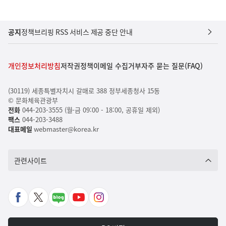
공지
정책브리핑 RSS 서비스 제공 중단 안내
개인정보처리방침
저작권정책
이메일 수집거부
자주 묻는 질문(FAQ)
(30119) 세종특별자치시 갈매로 388 정부세종청사 15동
© 문화체육관광부
전화
044-203-3555 (월-금 09:00 - 18:00, 공휴일 제외)
팩스
044-203-3488
대표메일
webmaster@korea.kr
관련사이트
페
X
네
유
인
이
바
이
튜
스
스
로
버
브
타