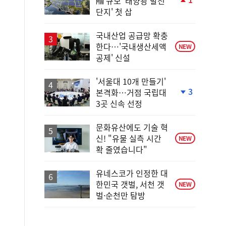
㎿ 규모 '태양광 발전
단
단지' 첫 삽
계
상
승
국내산업 공급망 확충
한다…'국내생산세액
NEW
공제' 신설
'서울대 10개 만들기'
3
본격화…거점 국립대
단
3곳 신속 선정
계
하
락
문화유산에도 기술 혁
신! "유물 실측 시간
NEW
확 줄였습니다"
유네스코가 인정한 대
한민국 갯벌, 서천 갯
NEW
벌·순천만 탐방