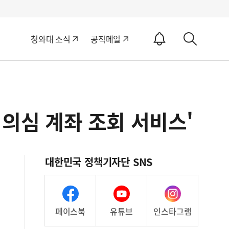
알
청와대 소식
공직메일
림
상
ON
세
검
색
 의심 계좌 조회 서비스'
대한민국 정책기자단 SNS
페이스북
유튜브
인스타그램