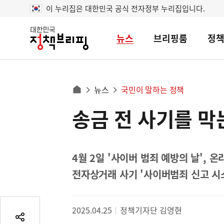
이 누리집은 대한민국 공식 전자정부 누리집입니다.
뉴스
브리핑룸
정
대
한
민
국
정
사
뉴스
국민이 말하는 정책
책
홈
브
이
으
송금 전 사기를 막
콘
리
트
로
핑
텐
이
츠
동
영
4월 2일 '사이버 범죄 예방의 날', 온
경
역
전자상거래 사기 '사이버범죄 신고 시
로
2025.04.25
정책기자단 김영현
공