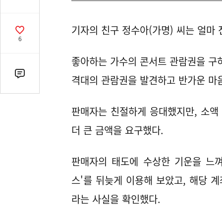
유
열
기자의 친구 정수아(가명) 씨는 얼마 
기
공
6
감
수
좋아하는 가수의 콘서트 관람권을 구하
댓
격대의 관람권을 발견하고 반가운 마
글
수
판매자는 친절하게 응대했지만, 소액
(클
릭
더 큰 금액을 요구했다.
시
댓
판매자의 태도에 수상한 기운을 느껴
글
로
스'를 뒤늦게 이용해 보았고, 해당 계
이
동)
라는 사실을 확인했다.