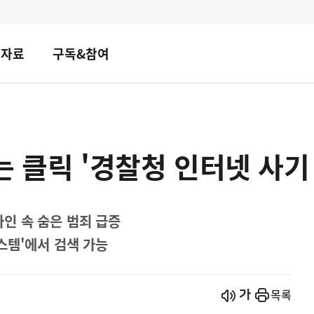
책자료
구독&참여
는 클릭 '경찰청 인터넷 사기
라인 속 숨은 범죄 급증
스템'에서 검색 가능
시작
열기
목록