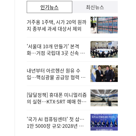
인기뉴스
최신뉴스
거주용 1주택, 시가 20억 원까
지 종부세 과세 대상서 제외
'서울대 10개 만들기' 본격
화…거점 국립대 3곳 신속 선
정
내년부터 아르헨산 원유 수
입…핵심광물 공급망 협력 체
계 마련
[달달정책] 휴대폰 미니멀리즘
의 실현…KTX·SRT 예매 한
번에 끝!
'국가 AI 컴퓨팅센터' 첫 삽…
1만 5000장 규모·2028년 완
공