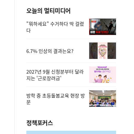
오늘의 멀티미디어
"뭐하세요" 수거하다 딱 걸렸
다
6.7% 인상의 결과는요?
2027년 9월 신청분부터 달라
지는 '근로장려금'
방학 중 초등돌봄교육 현장 방
문
정책포커스