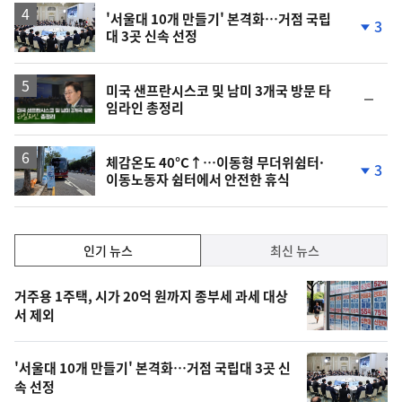
'서울대 10개 만들기' 본격화…거점 국립
3
대 3곳 신속 선정
단
계
하
락
영
미국 샌프란시스코 및 남미 3개국 방문 타
순
임라인 총정리
상
위
동
일
체감온도 40°C↑…이동형 무더위쉼터·
3
이동노동자 쉼터에서 안전한 휴식
단
계
하
락
인
인기 뉴스
최신 뉴스
기,
인
기
최
거주용 1주택, 시가 20억 원까지 종부세 과세 대상
뉴
서 제외
신,
스
오
'서울대 10개 만들기' 본격화…거점 국립대 3곳 신
늘
속 선정