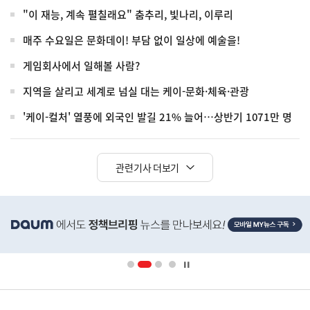
"이 재능, 계속 펼칠래요" 춤추리, 빛나리, 이루리
매주 수요일은 문화데이! 부담 없이 일상에 예술을!
게임회사에서 일해볼 사람?
지역을 살리고 세계로 넘실 대는 케이-문화·체육·관광
'케이-컬처' 열풍에 외국인 발길 21% 늘어…상반기 1071만 명
관련기사 더보기
히
단
배
너
영
정
역