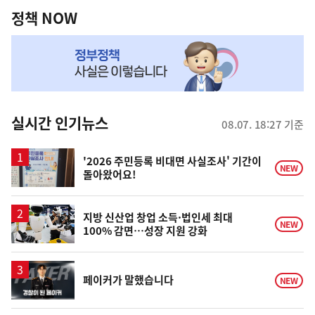
책
정책 NOW
NOW,
MY
맞
춤
뉴
실시간 인기뉴스
08.07. 18:27 기준
스
'2026 주민등록 비대면 사실조사' 기간이
NEW
돌아왔어요!
지방 신산업 창업 소득·법인세 최대
NEW
100% 감면…성장 지원 강화
영
페이커가 말했습니다
NEW
상