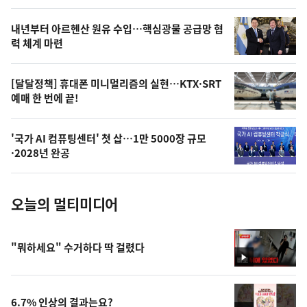
의
영
내년부터 아르헨산 원유 수입…핵심광물 공급망 협
상
력 체계 마련
,
오
[달달정책] 휴대폰 미니멀리즘의 실현…KTX·SRT
예매 한 번에 끝!
늘
의
'국가 AI 컴퓨팅센터' 첫 삽…1만 5000장 규모
사
·2028년 완공
진
오늘의 멀티미디어
"뭐하세요" 수거하다 딱 걸렸다
영
상
6.7% 인상의 결과는요?