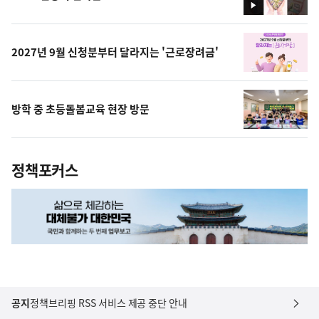
영
상
2027년 9월 신청분부터 달라지는 '근로장려금'
방학 중 초등돌봄교육 현장 방문
정책포커스
공지
정책브리핑 RSS 서비스 제공 중단 안내