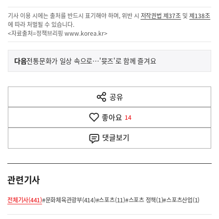
기사 이용 시에는 출처를 반드시 표기해야 하며, 위반 시
저작권법 제37조
및
제138조
에 따라 처벌될 수 있습니다.
<자료출처=정책브리핑
www.korea.kr
>
이
기
다음
전통문화가 일상 속으로…'뮷즈'로 함께 즐겨요
사
전
다
공유
열
음
기
좋아요
기
14
사
댓글
보기
관련기사
전체기사(441)
#문화체육관광부(414)
#스포츠(11)
#스포츠 정책(1)
#스포츠산업(1)