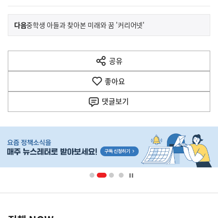
이
기
다음
중학생 아들과 찾아본 미래와 꿈 '커리어넷'
사
전
다
공유
열
음
기
좋아요
기
사
댓글
보기
히
단
배
너
영
정
역