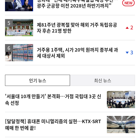
NEW
광주 군공항 이전 2028년 하반기까지"
제81주년 광복절 맞아 해외 거주 독립유공
2
자 후손 21명 방한
단
계
상
승
거주용 1주택, 시가 20억 원까지 종부세 과
3
세 대상서 제외
단
계
하
락
인
인기 뉴스
최신 뉴스
기,
인
기
최
'서울대 10개 만들기' 본격화…거점 국립대 3곳 신
뉴
속 선정
신,
스
오
[달달정책] 휴대폰 미니멀리즘의 실현…KTX·SRT
늘
예매 한 번에 끝!
의