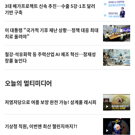
영
3대 메가프로젝트 신속 추진…수출 5강·1조 달러
상
기반 구축
,
오
이 대통령 "국가적 기후 재난 상황…정책 대응 최대
치로 올려야"
늘
의
철강·석유화학 등 주력산업 AI 제조 혁신…잠재성
사
장률 높인다
진
오늘의 멀티미디어
저염저당으로 여름 보양 완전 가능! 삼계롤 레시피
영
상
기상청 직원, 이번엔 최산 챌린지까지?!
영