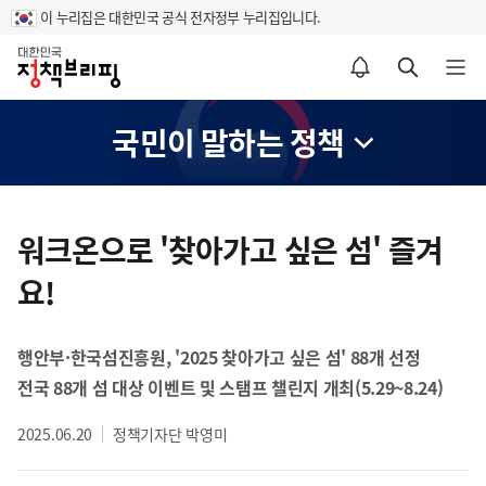
이 누리집은 대한민국 공식 전자정부 누리집입니다.
홈
알림설정 바로가기
검색 바로가기
메뉴 열기
국민이 말하는 정책
콘
텐
워크온으로 '찾아가고 싶은 섬' 즐겨
츠
요!
영
역
행안부·한국섬진흥원, '2025 찾아가고 싶은 섬' 88개 선정
전국 88개 섬 대상 이벤트 및 스탬프 챌린지 개최(5.29~8.24)
2025.06.20
정책기자단 박영미