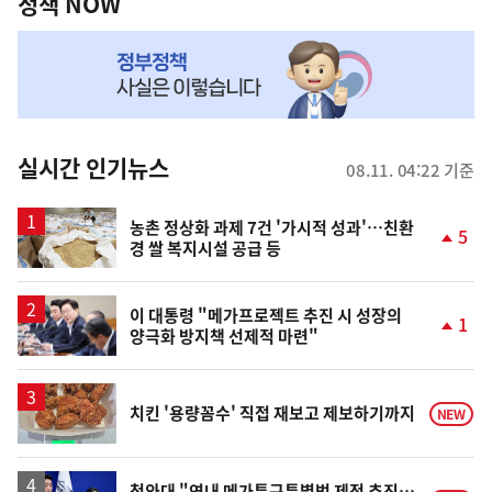
책
정책 NOW
NOW,
MY
맞
춤
뉴
실시간 인기뉴스
08.11. 04:22 기준
스
농촌 정상화 과제 7건 '가시적 성과'…친환
5
경 쌀 복지시설 공급 등
단
계
상
승
이 대통령 "메가프로젝트 추진 시 성장의
1
양극화 방지책 선제적 마련"
단
계
상
승
치킨 '용량꼼수' 직접 재보고 제보하기까지
NEW
청와대 "연내 메가특구특별법 제정 추진…