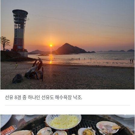
선유 8경 중 하나인 선유도 해수욕장 낙조.