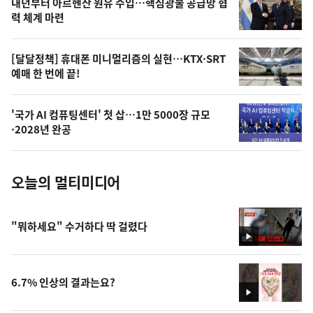
내년부터 아르헨산 원유 수입…핵심광물 공급망 협
상
력 체계 마련
,
오
[달달정책] 휴대폰 미니멀리즘의 실현…KTX·SRT
예매 한 번에 끝!
늘
의
'국가 AI 컴퓨팅센터' 첫 삽…1만 5000장 규모
사
·2028년 완공
진
오늘의 멀티미디어
"뭐하세요" 수거하다 딱 걸렸다
영
상
6.7% 인상의 결과는요?
영
상