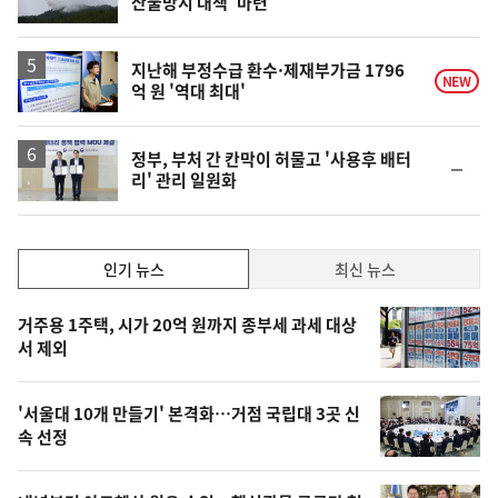
산불방지 대책' 마련
단
계
하
락
지난해 부정수급 환수·제재부가금 1796
NEW
억 원 '역대 최대'
정부, 부처 간 칸막이 허물고 '사용후 배터
순
리' 관리 일원화
위
동
일
인
인기 뉴스
최신 뉴스
기,
인
기
최
거주용 1주택, 시가 20억 원까지 종부세 과세 대상
뉴
서 제외
신,
스
오
'서울대 10개 만들기' 본격화…거점 국립대 3곳 신
늘
속 선정
의
영