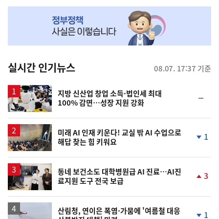
NOW,
MY
맞
춤
뉴
실시간 인기뉴스
08.07. 17:37 기준
스
지방 신산업 창업 소득·법인세 최대
순
100% 감면…성장 지원 강화
위
동
일
미래 AI 인재 키운다! 교실 밖 AI 수업으로
1
해답 찾는 힘 키워요
단
계
하
락
동네 보건소도 대학병원급 AI 진료…AI진
3
료지원 도구 전국 보급
단
계
상
승
산림청, 연이은 폭염·가뭄에 '여름철 대응
1