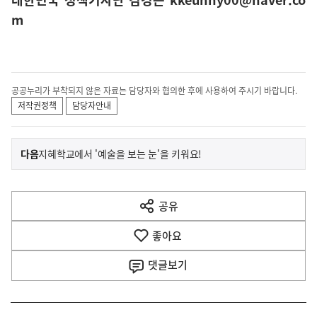
m
공공누리가 부착되지 않은 자료는 담당자와 협의한 후에 사용하여 주시기 바랍니다.
저작권정책
담당자안내
이
기
다음
지혜학교에서 '예술을 보는 눈'을 키워요!
사
전
다
공유
열
음
기
좋아요
기
사
댓글
보기