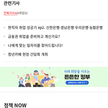
관련기사
전체기사(4)
#취업(3)
현직자 취업 성공기 ep2. 신한은행·경남은행·우리은행·농협은행
금융권 취업을 준비하고 계신가요?
나에게 맞는 일자리를 찾아드립니다!
청년카페 현장 간담회 개최
히
단
배
너
정
영
책
정책 NOW
역