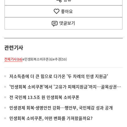
열
음
기
좋아요
기
사
댓글
보기
관련기사
전체기사(66)
#민생회복소비쿠폰(6)
#추경(59)
저소득층에 더 큰 힘으로 다가온 '두 차례의 민생 지원금'
'민생회복 소비쿠폰'에서 '고유가 피해지원금'까지…골목상권에 돌아온 활기
전 국민께 13.5조 원 민생회복 소비쿠폰
민생경제 회복·생명안전 강화…행안부, 국민체감 성과 공개
민생회복 소비쿠폰, 어떤 변화를 가져왔을까요?