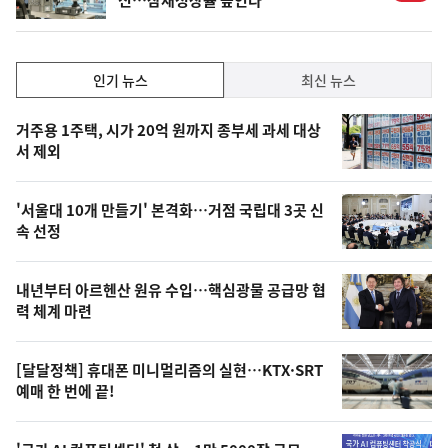
신…잠재성장률 높인다
인
인기 뉴스
최신 뉴스
기,
인
기
최
거주용 1주택, 시가 20억 원까지 종부세 과세 대상
뉴
서 제외
신,
스
오
'서울대 10개 만들기' 본격화…거점 국립대 3곳 신
늘
속 선정
의
영
내년부터 아르헨산 원유 수입…핵심광물 공급망 협
상
력 체계 마련
,
오
[달달정책] 휴대폰 미니멀리즘의 실현…KTX·SRT
예매 한 번에 끝!
늘
의