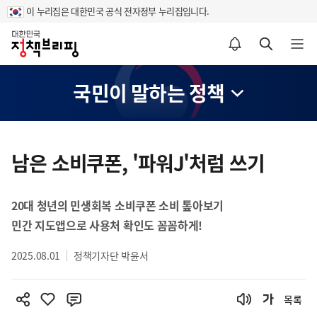
이 누리집은 대한민국 공식 전자정부 누리집입니다.
홈
알림설정 바로가기
검색 바로가기
메뉴 열기
국민이 말하는 정책
콘
텐
남은 소비쿠폰, '파워J'처럼 쓰기
츠
영
20대 청년의 민생회복 소비쿠폰 소비 톺아보기
역
민간 지도앱으로 사용처 확인도 꼼꼼하게!
2025.08.01
정책기자단 박윤서
목록