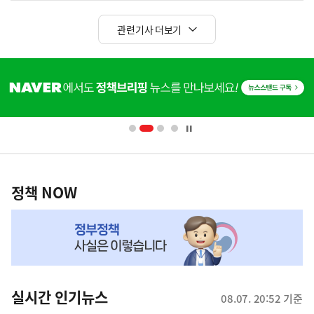
관련기사 더보기
히
단
(보도설명) 정부는 거주용 1주택을 두텁게 보호하기 위한 방안을 세제개편안에 담았습니다.
배
너
영
정
역
책
정책 NOW
NOW,
MY
맞
춤
뉴
실시간 인기뉴스
08.07. 20:52 기준