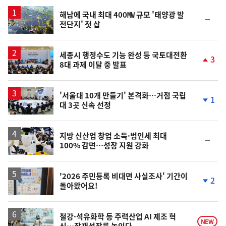
스
해남에 국내 최대 400㎿ 규모 '태양광 발
순
전단지' 첫 삽
위
동
일
세종시 행정수도 기능 완성 등 국토대전환
3
8대 과제 이달 중 발표
단
계
상
승
'서울대 10개 만들기' 본격화…거점 국립
1
대 3곳 신속 선정
단
계
하
락
지방 신산업 창업 소득·법인세 최대
순
100% 감면…성장 지원 강화
위
동
일
'2026 주민등록 비대면 사실조사' 기간이
2
돌아왔어요!
단
계
하
락
철강·석유화학 등 주력산업 AI 제조 혁
NEW