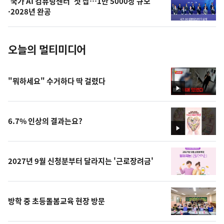
'국가 AI 컴퓨팅센터' 첫 삽…1만 5000장 규모
사
·2028년 완공
진
오늘의 멀티미디어
"뭐하세요" 수거하다 딱 걸렸다
영
상
6.7% 인상의 결과는요?
영
상
2027년 9월 신청분부터 달라지는 '근로장려금'
방학 중 초등돌봄교육 현장 방문