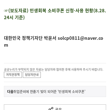
☞(보도자료) 민생회복 소비쿠폰 신청·사용 현황(8.28.
24시 기준)
대한민국 정책기자단 박윤서 solcp0811@naver.co
m
공공누리가 부착되지 않은 자료는 담당자와 협의한 후에 사용하여 주시기 바랍니다.
저작권정책
담당자안내
이
기
다음
취업준비에 한줄기 빛이 되어준 '민생회복 소비쿠폰'
사
전
다
공유