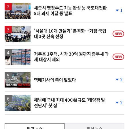
상
승
세종시 행정수도 기능 완성 등 국토대전환
1
8대 과제 이달 중 발표
단
계
하
락
'서울대 10개 만들기' 본격화…거점 국립
NEW
대 3곳 신속 선정
거주용 1주택, 시가 20억 원까지 종부세 과
NEW
세 대상서 제외
영
2
택배기사의 촉이 맞았다
상
단
계
하
락
해남에 국내 최대 400㎿ 규모 '태양광 발
2
전단지' 첫 삽
단
계
하
락
인
인기 뉴스
최신 뉴스