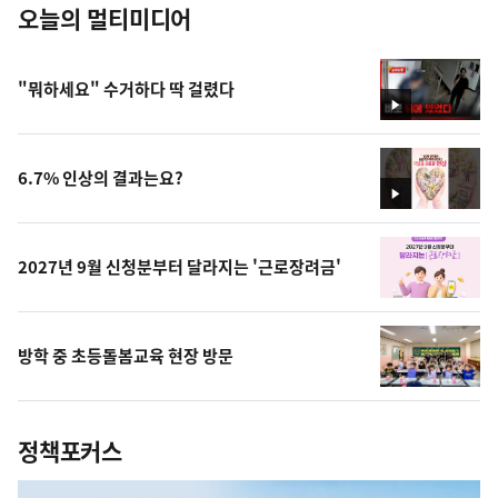
오늘의 멀티미디어
"뭐하세요" 수거하다 딱 걸렸다
영
상
6.7% 인상의 결과는요?
영
상
2027년 9월 신청분부터 달라지는 '근로장려금'
방학 중 초등돌봄교육 현장 방문
정책포커스