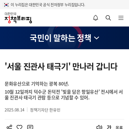
이 누리집은 대한민국 공식 전자정부 누리집입니다.
홈
알림설정 바로가기
검색 바로가기
메뉴 열기
국민이 말하는 정책
콘
텐
'서울 진관사 태극기' 만나러 갑니다
츠
영
문화유산으로 기억하는 광복 80년.
역
10월 12일까지 덕수군 돈덕전 '빛을 담은 항일유산' 전시에서 서
울 진관사 태극기 관람 등으로 기념할 수 있어.
2025.08.14
정책기자단 한유민
목록