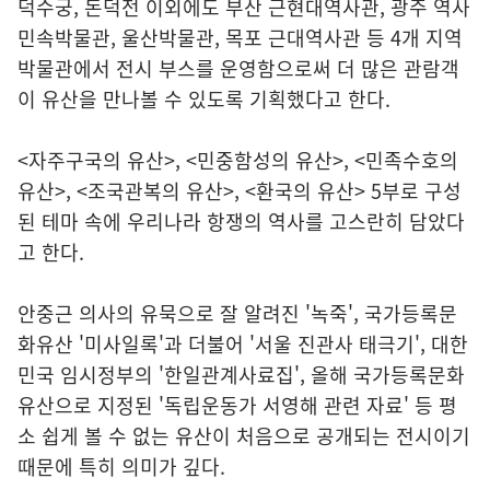
덕수궁, 돈덕전 이외에도 부산 근현대역사관, 광주 역사
민속박물관, 울산박물관, 목포 근대역사관 등 4개 지역
박물관에서 전시 부스를 운영함으로써 더 많은 관람객
이 유산을 만나볼 수 있도록 기획했다고 한다.
<자주구국의 유산>, <민중함성의 유산>, <민족수호의
유산>, <조국관복의 유산>, <환국의 유산> 5부로 구성
된 테마 속에 우리나라 항쟁의 역사를 고스란히 담았다
고 한다.
안중근 의사의 유묵으로 잘 알려진 '녹죽', 국가등록문
화유산 '미사일록'과 더불어 '서울 진관사 태극기', 대한
민국 임시정부의 '한일관계사료집', 올해 국가등록문화
유산으로 지정된 '독립운동가 서영해 관련 자료' 등 평
소 쉽게 볼 수 없는 유산이 처음으로 공개되는 전시이기
때문에 특히 의미가 깊다.