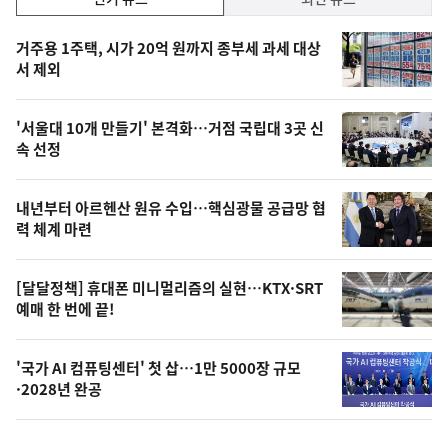
기,
인
기
최
거주용 1주택, 시가 20억 원까지 종부세 과세 대상
뉴
서 제외
신,
스
오
'서울대 10개 만들기' 본격화…거점 국립대 3곳 신
늘
속 선정
의
영
내년부터 아르헨산 원유 수입…핵심광물 공급망 협
상
력 체계 마련
,
오
[달달정책] 휴대폰 미니멀리즘의 실현…KTX·SRT
예매 한 번에 끝!
늘
의
'국가 AI 컴퓨팅센터' 첫 삽…1만 5000장 규모
사
·2028년 완공
진