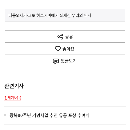
이
기
다음
오사카·교토·히로시마에서 되새긴 우리의 역사
사
전
다
공유
열
음
기
좋아요
기
사
댓글
보기
관련기사
전체기사(1)
광복80주년 기념사업 추진 유공 포상 수여식