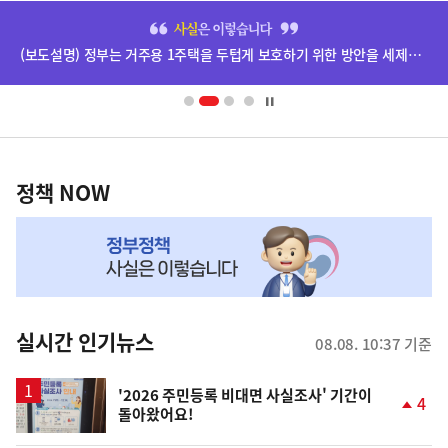
히
단
배
너
영
정
역
책
정책 NOW
NOW,
MY
맞
춤
뉴
실시간 인기뉴스
08.08. 10:37 기준
스
'2026 주민등록 비대면 사실조사' 기간이
4
돌아왔어요!
단
계