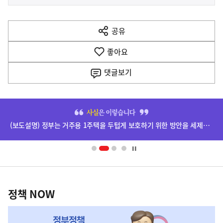
사
전
다
공유
열
음
기
좋아요
기
사
댓글
보기
히
단
(보도설명) 정부는 거주용 1주택을 두텁게 보호하기 위한 방안을 세제개편안에 담았습니다.
배
너
영
정
역
책
정책 NOW
NOW,