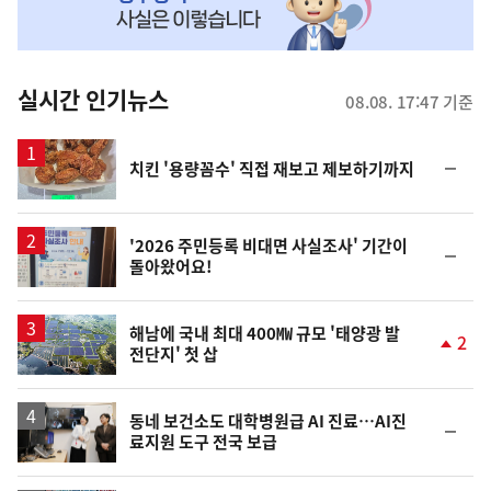
MY
맞
춤
뉴
실시간 인기뉴스
08.08. 17:47 기준
스
순
치킨 '용량꼼수' 직접 재보고 제보하기까지
위
동
일
'2026 주민등록 비대면 사실조사' 기간이
순
돌아왔어요!
위
동
일
해남에 국내 최대 400㎿ 규모 '태양광 발
2
전단지' 첫 삽
단
계
상
승
동네 보건소도 대학병원급 AI 진료…AI진
순
료지원 도구 전국 보급
위
동
일