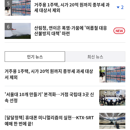
거주용 1주택, 시가 20억 원까지 종부세 과
2
세 대상서 제외
단
계
하
락
산림청, 연이은 폭염·가뭄에 '여름철 대응
NEW
산불방지 대책' 마련
인
인기 뉴스
최신 뉴스
기,
인
기
최
거주용 1주택, 시가 20억 원까지 종부세 과세 대상
뉴
서 제외
신,
스
오
'서울대 10개 만들기' 본격화…거점 국립대 3곳 신
늘
속 선정
의
영
[달달정책] 휴대폰 미니멀리즘의 실현…KTX·SRT
상
예매 한 번에 끝!