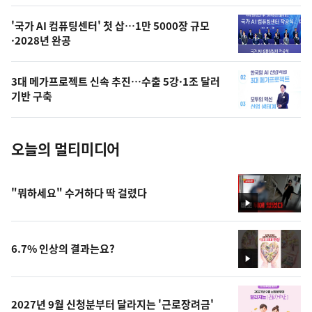
,
오
'국가 AI 컴퓨팅센터' 첫 삽…1만 5000장 규모
·2028년 완공
늘
의
3대 메가프로젝트 신속 추진…수출 5강·1조 달러
사
기반 구축
진
오늘의 멀티미디어
"뭐하세요" 수거하다 딱 걸렸다
영
상
6.7% 인상의 결과는요?
영
상
2027년 9월 신청분부터 달라지는 '근로장려금'