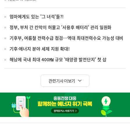
엄마에게도 있는 '그 녀석'들?!
정부, 부처 간 칸막이 허물고 '사용후 배터리' 관리 일원화
기후부, 여름철 전력수급 점검…역대 최대전력수요 가능성 대비
기후·에너지 분야 세제 지원 확대!
해남에 국내 최대 400㎿ 규모 '태양광 발전단지' 첫 삽
관련기사 더보기
히
단
배
너
정