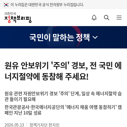
이 누리집은 대한민국 공식 전자정부 누리집입니다.
홈
알림설정 바로가기
검색 바로가기
메뉴 열기
국민이 말하는 정책
콘
텐
원유 안보위기 '주의' 경보, 전 국민 에
츠
너지절약에 동참해 주세요!
영
역
원유 관련 자원안보위기 경보 '주의' 단계, 일상 속 에너지절약 습
관 들이기 필요해
한국관광공사·한국에너지공단의 '에너지 채움 여행 동참하기' 캠
페인 지난 10일 성료
2026.05.13
정책기자단 한지민