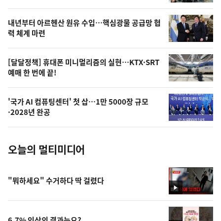
의
영
내년부터 아르헨산 원유 수입…핵심광물 공급망 협
상
력 체계 마련
,
오
[달달정책] 휴대폰 미니멀리즘의 실현…KTX·SRT
예매 한 번에 끝!
늘
의
'국가 AI 컴퓨팅센터' 첫 삽…1만 5000장 규모
사
·2028년 완공
진
오늘의 멀티미디어
"뭐하세요" 수거하다 딱 걸렸다
영
상
6.7% 인상의 결과는요?