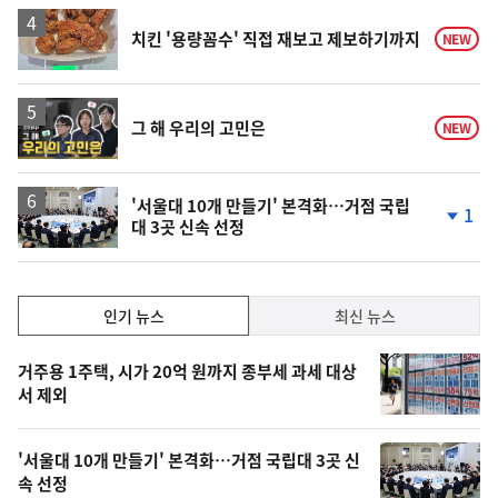
하
락
치킨 '용량꼼수' 직접 재보고 제보하기까지
NEW
영
그 해 우리의 고민은
NEW
상
'서울대 10개 만들기' 본격화…거점 국립
1
대 3곳 신속 선정
단
계
하
락
인
인기 뉴스
최신 뉴스
기,
인
기
최
거주용 1주택, 시가 20억 원까지 종부세 과세 대상
뉴
서 제외
신,
스
오
'서울대 10개 만들기' 본격화…거점 국립대 3곳 신
늘
속 선정