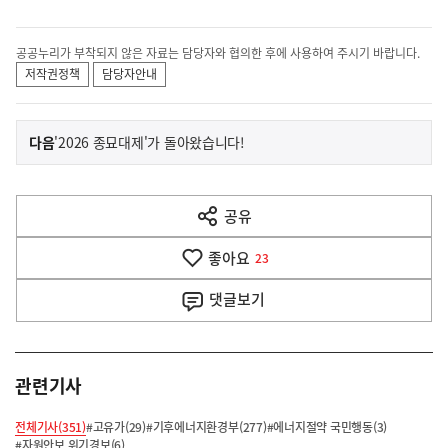
공공누리가 부착되지 않은 자료는 담당자와 협의한 후에 사용하여 주시기 바랍니다.
저작권정책
담당자안내
이
기
다음
'2026 종묘대제'가 돌아왔습니다!
사
전
다
공유
열
음
기
좋아요
기
23
사
댓글
보기
관련기사
전체기사(351)
#고유가(29)
#기후에너지환경부(277)
#에너지절약 국민행동(3)
#자원안보 위기경보(6)