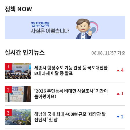
영
책
정책 NOW
역
NOW,
MY
맞
춤
뉴
실시간 인기뉴스
08.08. 11:57 기준
스
세종시 행정수도 기능 완성 등 국토대전환
4
8대 과제 이달 중 발표
단
계
상
승
'2026 주민등록 비대면 사실조사' 기간이
1
돌아왔어요!
단
계
상
승
해남에 국내 최대 400㎿ 규모 '태양광 발
2
전단지' 첫 삽
단
계