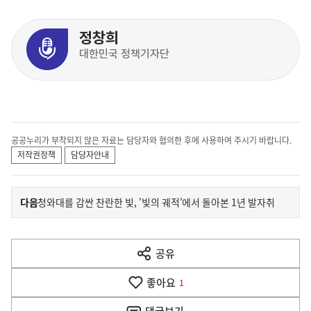
정창희
대한민국 정책기자단
공공누리가 부착되지 않은 자료는 담당자와 협의한 후에 사용하여 주시기 바랍니다.
저작권정책
담당자안내
이
기
다음
청와대를 감싼 찬란한 빛, '빛의 궤적'에서 돌아본 1년 발자취
사
전
다
공유
열
음
기
좋아요
기
1
사