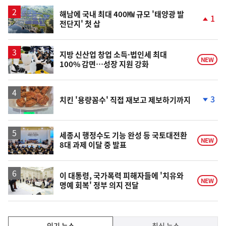
상
승
해남에 국내 최대 400㎿ 규모 '태양광 발
1
전단지' 첫 삽
단
계
상
승
지방 신산업 창업 소득·법인세 최대
NEW
100% 감면…성장 지원 강화
3
치킨 '용량꼼수' 직접 재보고 제보하기까지
단
계
하
락
세종시 행정수도 기능 완성 등 국토대전환
NEW
8대 과제 이달 중 발표
이 대통령, 국가폭력 피해자들에 '치유와
NEW
명예 회복' 정부 의지 전달
인
인기 뉴스
최신 뉴스