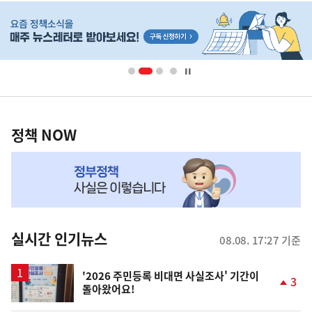
히
단
배
너
영
정
역
책
정책 NOW
NOW,
MY
맞
춤
뉴
실시간 인기뉴스
08.08. 17:27 기준
스
'2026 주민등록 비대면 사실조사' 기간이
3
돌아왔어요!
단
계