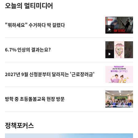
오늘의 멀티미디어
"뭐하세요" 수거하다 딱 걸렸다
영
상
6.7% 인상의 결과는요?
영
상
2027년 9월 신청분부터 달라지는 '근로장려금'
방학 중 초등돌봄교육 현장 방문
정책포커스