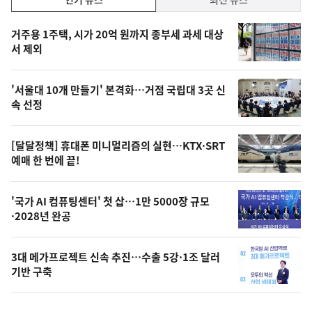
기,
인
기
최
거주용 1주택, 시가 20억 원까지 종부세 과세 대상
뉴
서 제외
신,
스
오
'서울대 10개 만들기' 본격화…거점 국립대 3곳 신
늘
속 선정
의
영
[달달정책] 휴대폰 미니멀리즘의 실현…KTX·SRT
상
예매 한 번에 끝!
,
오
'국가 AI 컴퓨팅센터' 첫 삽…1만 5000장 규모
·2028년 완공
늘
의
3대 메가프로젝트 신속 추진…수출 5강·1조 달러
사
기반 구축
진