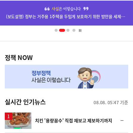
히
단
(보도설명) 정부는 거주용 1주택을 두텁게 보호하기 위한 방안을 세제개편안에 담았습니다.
배
너
영
정
역
책
정책 NOW
NOW,
MY
맞
춤
뉴
실시간 인기뉴스
08.08. 05:47 기준
스
순
치킨 '용량꼼수' 직접 재보고 제보하기까지
위
동