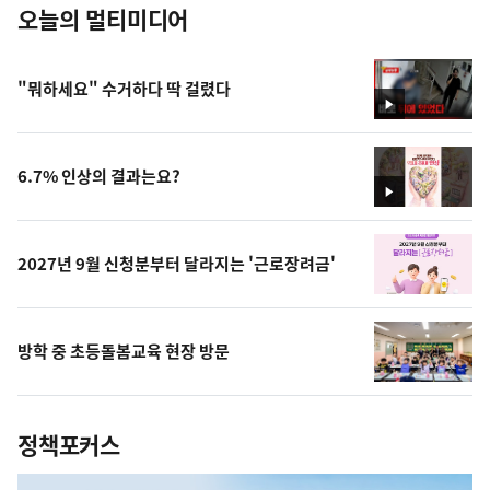
오늘의 멀티미디어
"뭐하세요" 수거하다 딱 걸렸다
영
상
6.7% 인상의 결과는요?
영
상
2027년 9월 신청분부터 달라지는 '근로장려금'
방학 중 초등돌봄교육 현장 방문
정책포커스