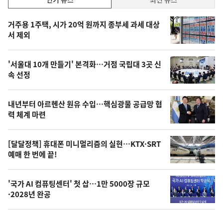
기,
인
기
최
거주용 1주택, 시가 20억 원까지 종부세 과세 대상
뉴
서 제외
신,
스
오
'서울대 10개 만들기' 본격화…거점 국립대 3곳 신
늘
속 선정
의
영
내년부터 아르헨산 원유 수입…핵심광물 공급망 협
상
력 체계 마련
,
오
[달달정책] 휴대폰 미니멀리즘의 실현…KTX·SRT
예매 한 번에 끝!
늘
의
'국가 AI 컴퓨팅센터' 첫 삽…1만 5000장 규모
사
·2028년 완공
진