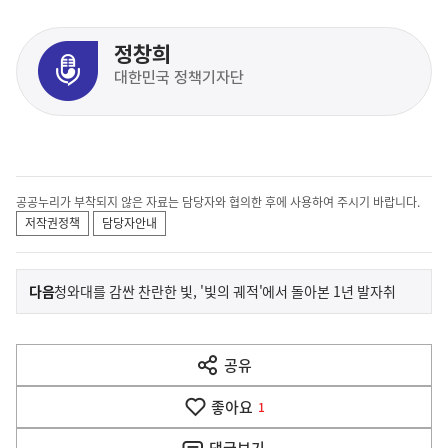
정창희
대한민국 정책기자단
공공누리가 부착되지 않은 자료는 담당자와 협의한 후에 사용하여 주시기 바랍니다.
저작권정책
담당자안내
이
기
다음
청와대를 감싼 찬란한 빛, '빛의 궤적'에서 돌아본 1년 발자취
사
전
다
공유
열
음
기
좋아요
기
1
사