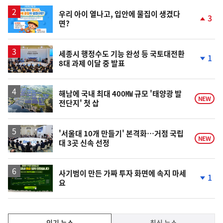
일
우리 아이 열나고, 입안에 물집이 생겼다
3
면?
단
계
상
승
세종시 행정수도 기능 완성 등 국토대전환
1
8대 과제 이달 중 발표
단
계
하
락
해남에 국내 최대 400㎿ 규모 '태양광 발
NEW
전단지' 첫 삽
'서울대 10개 만들기' 본격화…거점 국립
NEW
대 3곳 신속 선정
사기범이 만든 가짜 투자 화면에 속지 마세
1
요
단
계
하
락
인
인기 뉴스
최신 뉴스