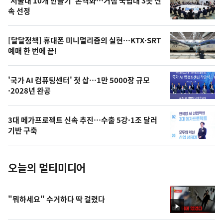
'서울대 10개 만들기' 본격화…거점 국립대 3곳 신
늘
속 선정
의
영
[달달정책] 휴대폰 미니멀리즘의 실현…KTX·SRT
상
예매 한 번에 끝!
,
오
'국가 AI 컴퓨팅센터' 첫 삽…1만 5000장 규모
·2028년 완공
늘
의
3대 메가프로젝트 신속 추진…수출 5강·1조 달러
사
기반 구축
진
오늘의 멀티미디어
"뭐하세요" 수거하다 딱 걸렸다
영
상