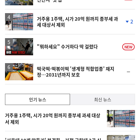
거주용 1주택, 시가 20억 원까지 종부세 과
2
세 대상서 제외
단
계
하
락
영
"뭐하세요" 수거하다 딱 걸렸다
NEW
상
떡국떡·떡볶이떡 '생계형 적합업종' 재지
순
정…2031년까지 보호
위
동
일
인
인기 뉴스
최신 뉴스
기,
인
기
최
거주용 1주택, 시가 20억 원까지 종부세 과세 대상
뉴
서 제외
신,
스
오