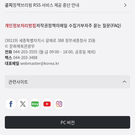
공지
정책브리핑 RSS 서비스 제공 중단 안내
개인정보처리방침
저작권정책
이메일 수집거부
자주 묻는 질문(FAQ)
(30119) 세종특별자치시 갈매로 388 정부세종청사 15동
© 문화체육관광부
전화
044-203-3555 (월-금 09:00 - 18:00, 공휴일 제외)
팩스
044-203-3488
대표메일
webmaster@korea.kr
관련사이트
페
X
네
유
인
이
바
이
튜
스
스
로
버
브
타
PC 버전
북
가
포
바
그
바
기
스
로
램