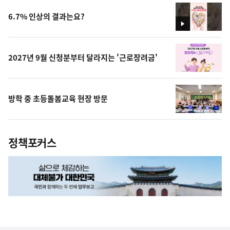
6.7% 인상의 결과는요?
영
상
2027년 9월 신청분부터 달라지는 '근로장려금'
방학 중 초등돌봄교육 현장 방문
정책포커스