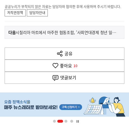
공공누리가 부착되지 않은 자료는 담당자와 협의한 후에 사용하여 주시기 바랍니다.
저작권정책
담당자안내
이
기
다음
시칠리아 마트에서 마주한 협동조합, '사회연대경제 청년 일경험'에서 보게 될까?
사
전
다
공유
열
음
기
좋아요
기
10
사
댓글
보기
히
단
배
너