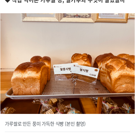
가루쌀로 만든 풍미 가득한 식빵 (본인 촬영)