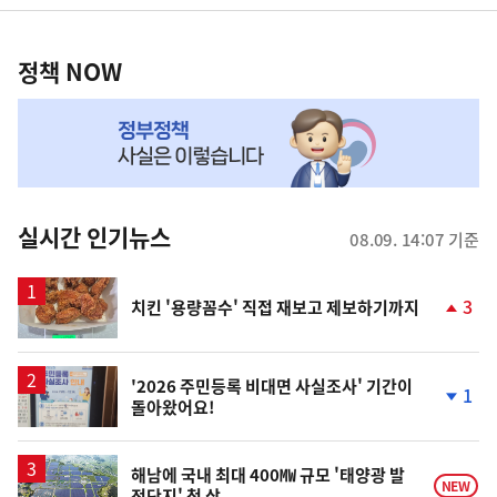
영
정
역
책
정책 NOW
NOW,
MY
맞
춤
뉴
실시간 인기뉴스
08.09. 14:07 기준
스
3
치킨 '용량꼼수' 직접 재보고 제보하기까지
단
계
상
승
'2026 주민등록 비대면 사실조사' 기간이
1
돌아왔어요!
단
계
하
락
해남에 국내 최대 400㎿ 규모 '태양광 발
NEW
전단지' 첫 삽