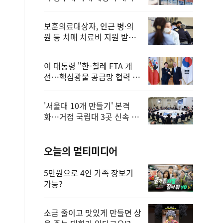
보훈의료대상자, 인근 병·의
원 등 치매 치료비 지원 받을
수 있어
이 대통령 "한-칠레 FTA 개
선…핵심광물 공급망 협력 더
욱 강화"
'서울대 10개 만들기' 본격
화…거점 국립대 3곳 신속 선
정
오늘의 멀티미디어
5만원으로 4인 가족 장보기
가능?
소금 줄이고 맛있게 만들면 상