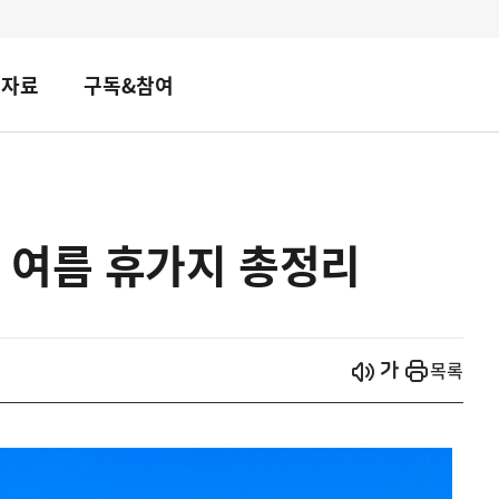
책자료
구독&참여
 여름 휴가지 총정리
시작
열기
목록