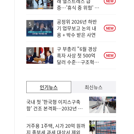
래 열스트레스 급
NEW
증…'휴식 중 위험' 상
승
공정위 2026년 하반
기 업무보고 논의 내
NEW
용 + 박수 받은 사연
구 부총리 "6월 경상
흑자 사상 첫 500억
NEW
달러 수준…구조혁신
총력"
인기뉴스
최신뉴스
국내 첫 '한국형 이지스구축
함' 건조 본격화…2032년 해
군 인도
거주용 1주택, 시가 20억 원까
지 종부세 과세 대상서 제외