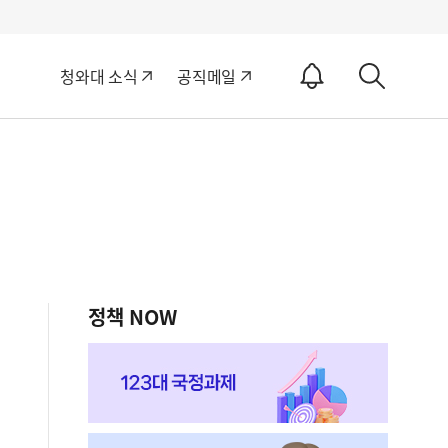
알
청와대 소식
공직메일
림
상
ON
세
검
색
정책 NOW