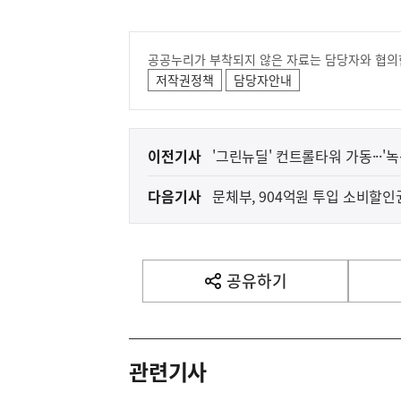
공공누리가 부착되지 않은 자료는 담당자와 협의
저작권정책
담당자안내
이
이전기사
'그린뉴딜' 컨트롤타워 가동···'
전
다음기사
문체부, 904억원 투입 소비할인
다
음
기
사
공유하기
열
기
영
역
관련기사