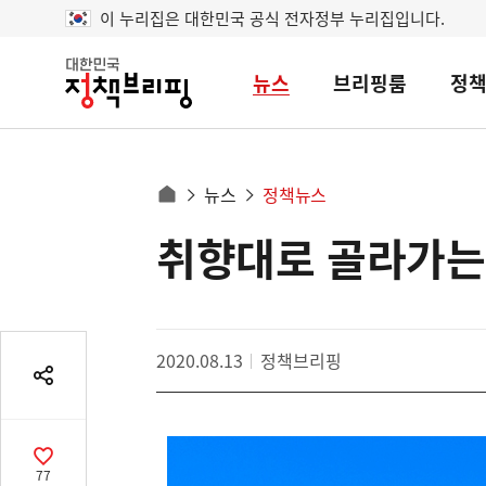
이 누리집은 대한민국 공식 전자정부 누리집입니다.
뉴스
브리핑룸
정
대
한
민
국
정
사
뉴스
정책뉴스
책
홈
브
이
으
취향대로 골라가는
콘
리
트
로
핑
텐
이
츠
동
영
경
2020.08.13
정책브리핑
역
로
공
유
열
기
공
77