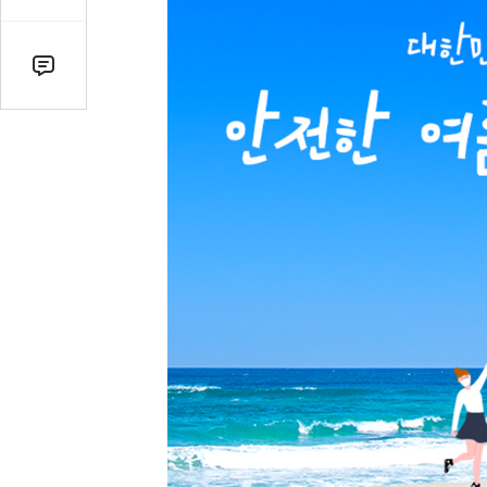
감
수
댓
글
수
(클
릭
시
댓
글
로
이
동)