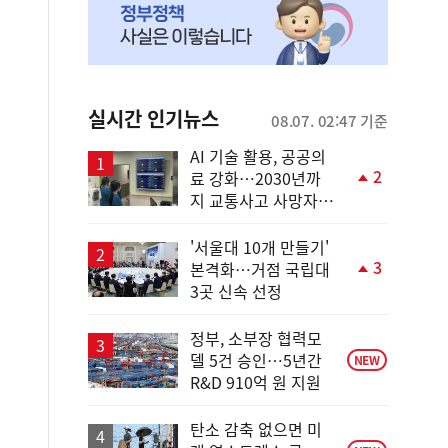
실시간 인기뉴스
08.07. 02:47 기준
AI 기술 활용, 공공의
2
료 강화…2030년까
단
지 교통사고 사망자
계
30%↓
상
승
'서울대 10개 만들기'
3
본격화…거점 국립대
단
3곳 신속 선정
계
상
승
정부, 소부장 협력모
델 5건 승인…5년간
NEW
R&D 910억 원 지원
탄소 감축 없으면 미