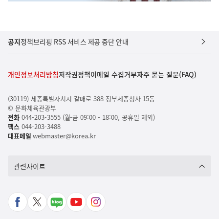
공지
정책브리핑 RSS 서비스 제공 중단 안내
개인정보처리방침
저작권정책
이메일 수집거부
자주 묻는 질문(FAQ)
(30119) 세종특별자치시 갈매로 388 정부세종청사 15동
© 문화체육관광부
전화
044-203-3555 (월-금 09:00 - 18:00, 공휴일 제외)
팩스
044-203-3488
대표메일
webmaster@korea.kr
관련사이트
페
X
네
유
인
이
바
이
튜
스