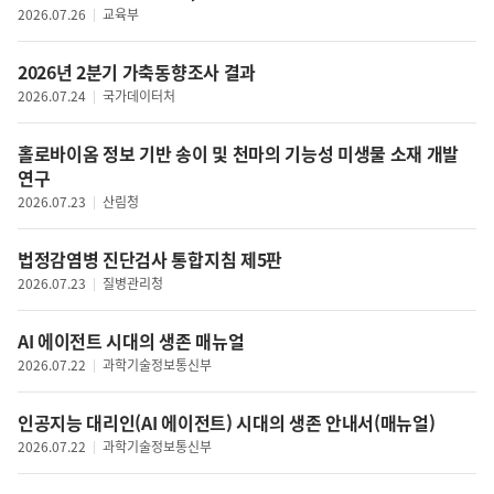
문화일반
2026.07.26
교육부
방송/통신
공연·예술
IT
문화콘텐츠
2026년 2분기 가축동향조사 결과
과학기술
관광
2026.07.24
국가데이터처
항공우주
체육
녹색기술
홀로바이옴 정보 기반 송이 및 천마의 기능성 미생물 소재 개발
외교
민원
연구
안보
행정
2026.07.23
산림청
남북관계
정부조직
국제
법무
법정감염병 진단검사 통합지침 제5판
재난안전
2026.07.23
질병관리청
치안
AI 에이전트 시대의 생존 매뉴얼
해상안전
2026.07.22
과학기술정보통신부
인권
보훈
인공지능 대리인(AI 에이전트) 시대의 생존 안내서(매뉴얼)
기타(사회일반)
2026.07.22
과학기술정보통신부
노동정책일반
고용