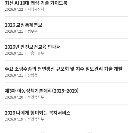
최신 AI 10대 핵심 기술 가이드북
임금
2026.07.22
지식재산처
노사관계
산업재해
2026 교정통계연보
이주노동자
2026.07.21
법무부
복지정책일반
사회보장
2026년 안전보건교육 안내서
국민연금
2026.07.21
고용노동부
기초생활보장
장애인
주요 조림수종의 천연갱신 규모화 및 치수 밀도관리 기술 개발
노인
2026.07.21
산림청
가족
아동청소년
제3차 아동정책기본계획(2025~2029)
여성
2026.07.20
보건복지부
보육
2026 나에게 힘이되는 복지서비스
사회서비스
2026.07.19
보건복지부
다문화가정
보건의료정책일반