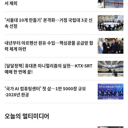
뉴
서 제외
신,
게임
스
오
디지털콘텐츠
'서울대 10개 만들기' 본격화…거점 국립대 3곳 신
캐릭터/만화/애니메이션
늘
속 선정
음악
의
출판/인쇄
영
내년부터 아르헨산 원유 수입…핵심광물 공급망 협
저작권
상
력 체계 마련
관광정책일반
,
관광레져산업
오
[달달정책] 휴대폰 미니멀리즘의 실현…KTX·SRT
관광자원
예매 한 번에 끝!
늘
국제관광
이벤트/행사
의
'국가 AI 컴퓨팅센터' 첫 삽…1만 5000장 규모
여행
사
·2028년 완공
체육정책일반
진
생활체육
스포츠산업
오늘의 멀티미디어
국제체육
장애인체육