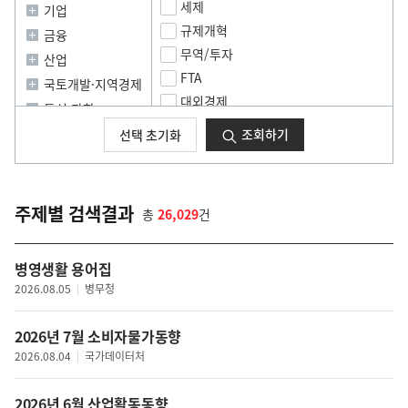
미
지
세제
기업
지
규제개혁
금융
무역/투자
산업
FTA
국토개발·지역경제
대외경제
통신·과학
기타(경제일반)
사회일반
조회하기
선택 초기화
소비생활
노동·고용
소비자보호
복지
취업
보건·위생
주제별 검색결과
총
26,029
건
창업
교육·입시
물가
환경
병영생활 용어집
녹색일자리
문화일반
2026.08.05
병무청
공기업
공연·예술
중소기업
문화콘텐츠
2026년 7월 소비자물가동향
대기업
관광
2026.08.04
국가데이터처
공정거래
체육
금융정책일반
2026년 6월 산업활동동향
외교