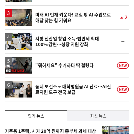
기상
계
하
산림
락
미래 AI 인재 키운다! 교실 밖 AI 수업으로
2
환경오염
해답 찾는 힘 키워요
단
국제환경협력
계
상
문화정책일반
승
지방 신산업 창업 소득·법인세 최대
문화재
순
100% 감면…성장 지원 강화
위
역사
동
일
전통문화
영
다문화
"뭐하세요" 수거하다 딱 걸렸다
NEW
상
국제문화
지역문화
동네 보건소도 대학병원급 AI 진료…AI진
종교
NEW
료지원 도구 전국 보급
예술정책일반
공연예술
전통예술
인
인기 뉴스
최신 뉴스
문화산업일반
기,
인
영상
기
최
거주용 1주택, 시가 20억 원까지 종부세 과세 대상
광고