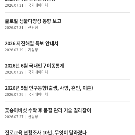
국제금융
2026.07.31
국가데이터처
안보
증권
남북관계
산업일반
글로벌 생물다양성 동향 보고
국제
농축수산
2026.07.31
산림청
경제일반
에너지/자원
생활경제
특허
2026 지진해일 특보 안내서
기업
유통
2026.07.29
기상청
박람회/전시회
금융
신재생에너지
산업
2026년 6월 국내인구이동통계
SOC
국토개발·지역경제
2026.07.29
국가데이터처
주택/부동산
통신·과학
건설
2026년 5월 인구동향(출생, 사망, 혼인, 이혼)
사회일반
교통
2026.07.29
국가데이터처
노동·고용
물류/항만
복지
꽃송이버섯 수확 후 품질 관리 기술 길라잡이
지역경제
보건·위생
2026.07.27
산림청
지역개발
교육·입시
해양
환경
진로교육 현황조사 10년, 무엇이 달라졌나
과학정책일반