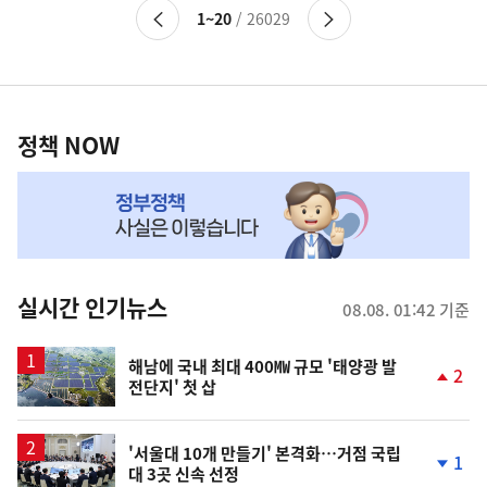
이
다
보건산업
1~20
/ 26029
전
음
건강보험
페
페
의약품/신약개발
이
이
식품
정
지
지
건강일반
로
로
책
정책 NOW
교육정책일반
이
이
NOW,
동
동
대학입시
MY
학비지원
맞
시험/자격증
평생직업교육
춤
학교정책
뉴
실시간 인기뉴스
08.08. 01:42 기준
교육복지
스
학술연구
해남에 국내 최대 400㎿ 규모 '태양광 발
2
환경정책일반
전단지' 첫 삽
단
생활환경
계
상
기후변화
승
'서울대 10개 만들기' 본격화…거점 국립
1
국제환경
대 3곳 신속 선정
단