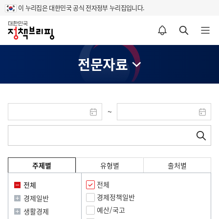
이 누리집은 대한민국 공식 전자정부 누리집입니다.
홈
알림설정 바로가기
검색 바로가기
메뉴 열기
전문자료
검
검
~
색
시
색
끝
시
마
작
날
검
검
작
지
색
색
날
검
짜
년
막
폼
어
짜
달
색
월
년
달
력
일
주제별
유형별
월
출처별
입
력
일
팝
전체
력
전체
입
팝
업
력
경제정책일반
경제일반
업
이
예산/국고
이
미
생활경제