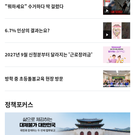
외교정책일반
"뭐하세요" 수거하다 딱 걸렸다
영
정상외교
상
재외동포/영사
독도
6.7% 인상의 결과는요?
안보정책일반
영
상
국방
병영
2027년 9월 신청분부터 달라지는 '근로장려금'
방위산업
대북정책일반
남북회담
방학 중 초등돌봄교육 현장 방문
남북교류협력
통일교육
유엔
정책포커스
국제기구/지역협력체
국제회의
국제행사
해외원조