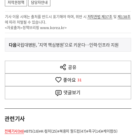
저작권정책
담당자안내
기사 이용 시에는 출처를 반드시 표기해야 하며, 위반 시
저작권법 제37조
및
제138조
에 따라 처벌될 수 있습니다.
<자료출처=정책브리핑
www.korea.kr
>
이
기
다음
국립대병원, '지역 핵심병원'으로 키운다…인력·인프라 지원
사
전
다
공유
열
음
기
좋아요
기
31
사
댓글
보기
관련기사
전체기사(98)
#BTS(18)
#K-컬처(25)
#북중미 월드컵(47)
#축구(14)
#케이팝(5)