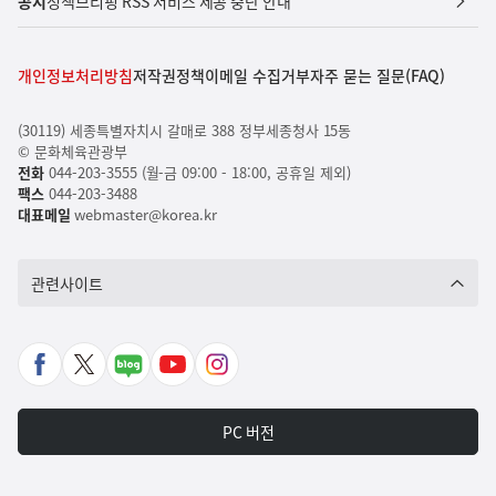
공지
정책브리핑 RSS 서비스 제공 중단 안내
개인정보처리방침
저작권정책
이메일 수집거부
자주 묻는 질문(FAQ)
(30119) 세종특별자치시 갈매로 388 정부세종청사 15동
© 문화체육관광부
전화
044-203-3555 (월-금 09:00 - 18:00, 공휴일 제외)
팩스
044-203-3488
대표메일
webmaster@korea.kr
관련사이트
페
X
네
유
인
이
바
이
튜
스
스
로
버
브
타
PC 버전
북
가
포
바
그
바
기
스
로
램