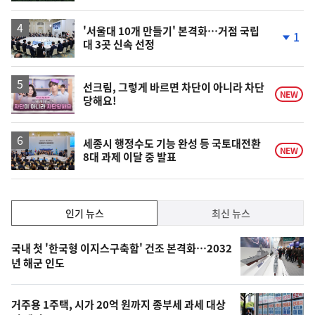
계
상
승
'서울대 10개 만들기' 본격화…거점 국립
1
대 3곳 신속 선정
단
계
하
락
영
선크림, 그렇게 바르면 차단이 아니라 차단
NEW
당해요!
상
세종시 행정수도 기능 완성 등 국토대전환
NEW
8대 과제 이달 중 발표
인
인기 뉴스
최신 뉴스
기,
인
기
최
국내 첫 '한국형 이지스구축함' 건조 본격화…2032
뉴
년 해군 인도
신,
스
오
거주용 1주택, 시가 20억 원까지 종부세 과세 대상