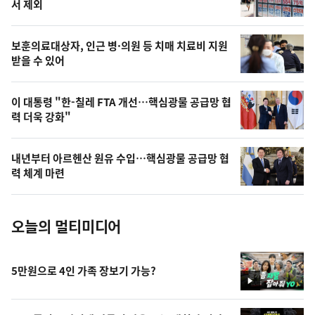
늘
서 제외
의
영
보훈의료대상자, 인근 병·의원 등 치매 치료비 지원
상
받을 수 있어
,
오
이 대통령 "한-칠레 FTA 개선…핵심광물 공급망 협
력 더욱 강화"
늘
의
내년부터 아르헨산 원유 수입…핵심광물 공급망 협
사
력 체계 마련
진
오늘의 멀티미디어
5만원으로 4인 가족 장보기 가능?
영
상