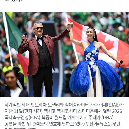
세계적인 테너 안드레아 보첼리와 싱어송라이터 가수 이재(EJAE)가
지난 11일(현지 시간) 멕시코 멕시코시티 스타디움에서 열린 2026
국제축구연맹(FIFA) 북중미 월드컵 개막식에서 주제가 'DNA'
공연을 마친 뒤 관객들의 연호에 답하고 있다.(©신화=뉴스1, 무단