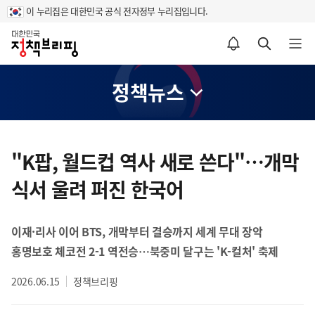
이 누리집은 대한민국 공식 전자정부 누리집입니다.
홈
알림설정 바로가기
검색 바로가기
메뉴 열기
정책뉴스
콘
텐
"K팝, 월드컵 역사 새로 쓴다"…개막
츠
식서 울려 퍼진 한국어
영
역
이재·리사 이어 BTS, 개막부터 결승까지 세계 무대 장악
홍명보호 체코전 2-1 역전승…북중미 달구는 'K-컬처' 축제
2026.06.15
정책브리핑