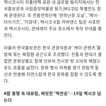
멕시코시티 차풀테펙 공원 내 글로벌 빌리지에서는 한
국홍보관과 국립중앙박물관 뮷즈(MU:DS) 특별전도 함
께 운영된다. 또 전통연희단체 '연희난장 오날', '케이-
타이거즈', '더광대', 멕시코 K팝 커버댄스 팀은 사포판
과 멕시코시티, 몬테레이 주요 장소에서 축하 무대를 펼
친다.
아울러 한국홍보관은 한국 관광자원과 '케이-콘텐츠'를
함께 묶는 복합형 공간으로 조성했다. 전통과 현대가 결
합한 문화상품도 함께 선보여 전시장 밖 소비와 체험으
로도 흐름을 넓힌다. 문화 행사 자체를 경기 관람객 동
선과 연결해 자연스럽게 한국 문화를 접할 수 있도록 했
다.
K팝 흥행 속 대표팀, 짜릿한 '역전승'…19일 멕시코 넘
는다