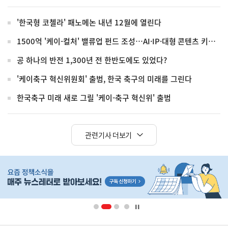
'한국형 코첼라' 패노메논 내년 12월에 열린다
1500억 '케이-컬처' 밸류업 펀드 조성…AI·IP·대형 콘텐츠 키운다
공 하나의 반전 1,300년 전 한반도에도 있었다?
'케이축구 혁신위원회' 출범, 한국 축구의 미래를 그린다
한국축구 미래 새로 그릴 '케이-축구 혁신위' 출범
관련기사 더보기
히
단
배
너
영