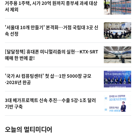
기
최
거주용 1주택, 시가 20억 원까지 종부세 과세 대상
뉴
서 제외
신,
스
오
'서울대 10개 만들기' 본격화…거점 국립대 3곳 신
늘
속 선정
의
영
[달달정책] 휴대폰 미니멀리즘의 실현…KTX·SRT
상
예매 한 번에 끝!
,
오
'국가 AI 컴퓨팅센터' 첫 삽…1만 5000장 규모
·2028년 완공
늘
의
3대 메가프로젝트 신속 추진…수출 5강·1조 달러
사
기반 구축
진
오늘의 멀티미디어