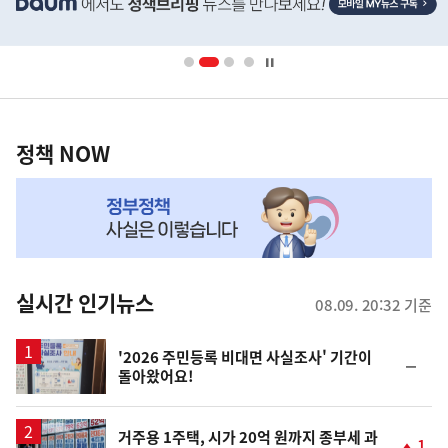
기
단
배
사
너
영
정
역
책
정책 NOW
NOW,
MY
맞
춤
뉴
실시간 인기뉴스
08.09. 20:32 기준
스
'2026 주민등록 비대면 사실조사' 기간이
순
돌아왔어요!
위
동
일
거주용 1주택, 시가 20억 원까지 종부세 과
1