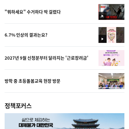
"뭐하세요" 수거하다 딱 걸렸다
영
상
6.7% 인상의 결과는요?
영
상
2027년 9월 신청분부터 달라지는 '근로장려금'
방학 중 초등돌봄교육 현장 방문
정책포커스