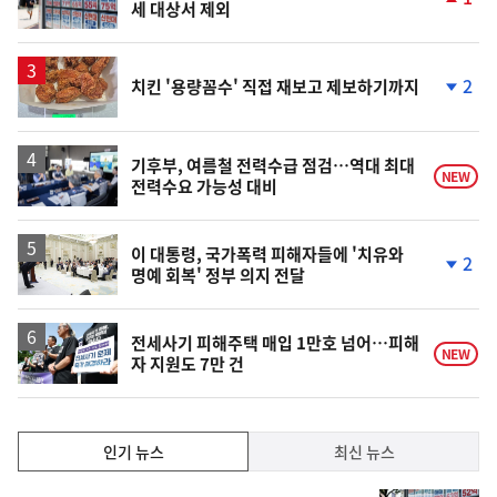
세 대상서 제외
단
계
상
승
2
치킨 '용량꼼수' 직접 재보고 제보하기까지
단
계
하
락
기후부, 여름철 전력수급 점검…역대 최대
NEW
전력수요 가능성 대비
이 대통령, 국가폭력 피해자들에 '치유와
2
명예 회복' 정부 의지 전달
단
계
하
락
전세사기 피해주택 매입 1만호 넘어…피해
NEW
자 지원도 7만 건
인
인기 뉴스
최신 뉴스
기,
인