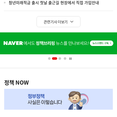
청년미래적금 출시 첫날 출근길 현장에서 직접 가입안내
관련기사 더보기
히
단
배
너
영
정
역
책
정책 NOW
NOW,
MY
맞
춤