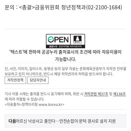
문의 : <총괄>금융위원회 청년정책과(02-2100-1684)
'텍스트'에 한하여 공공누리 출처표시의 조건에 따라 자유이용이
가능합니다.
단, 사진, 이미지, 일러스트, 동영상 등의 일부 자료는 문화체육관광부가 저작권 전부를
보유하고 있지 아니하므로, 반드시 해당 저작권자의 허락을 받으셔야 합니다.
저작권정책
담당자안내
기사 이용 시에는 출처를 반드시 표기해야 하며, 위반 시
저작권법 제37조
및
제138조
에 따라 처벌될 수 있습니다.
<자료출처=정책브리핑
www.korea.kr
>
이
기
다음
어르신 낙상사고 줄인다…안전손잡이·문턱 경사로 설치 지원
사
전