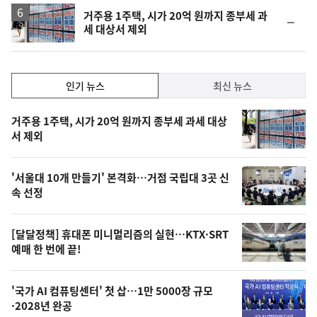
거주용 1주택, 시가 20억 원까지 종부세 과
순
세 대상서 제외
위
동
일
인
인기 뉴스
최신 뉴스
기,
인
기
최
거주용 1주택, 시가 20억 원까지 종부세 과세 대상
뉴
서 제외
신,
스
오
'서울대 10개 만들기' 본격화…거점 국립대 3곳 신
늘
속 선정
의
영
[달달정책] 휴대폰 미니멀리즘의 실현…KTX·SRT
상
예매 한 번에 끝!
,
오
'국가 AI 컴퓨팅센터' 첫 삽…1만 5000장 규모
·2028년 완공
늘