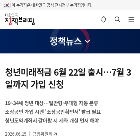
이 누리집은 대한민국 공식 전자정부 누리집입니다.
홈
알림설정 바로가기
검색 바로가기
메뉴 열기
정책뉴스
콘
텐
청년미래적금 6월 22일 출시…7월 3
츠
일까지 가입 신청
영
역
19~34세 청년 대상…일반형·우대형 자동 분류
소상공인 가입 시엔 '소상공인확인서' 발급 필요
청년도약계좌서 갈아탈 시 계좌 개설 먼저 해야
2026.06.15
금융위원회