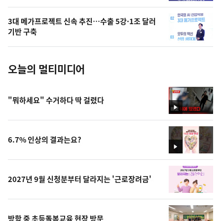
의
3대 메가프로젝트 신속 추진…수출 5강·1조 달러
사
기반 구축
진
오늘의 멀티미디어
"뭐하세요" 수거하다 딱 걸렸다
영
상
6.7% 인상의 결과는요?
영
상
2027년 9월 신청분부터 달라지는 '근로장려금'
방학 중 초등돌봄교육 현장 방문