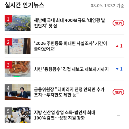
뉴
실시간 인기뉴스
08.09. 14:32 기준
스
해남에 국내 최대 400㎿ 규모 '태양광 발
NEW
전단지' 첫 삽
'2026 주민등록 비대면 사실조사' 기간이
1
돌아왔어요!
단
계
상
승
1
치킨 '용량꼼수' 직접 재보고 제보하기까지
단
계
하
락
금융위원장 "레버리지 진정 안되면 추가
NEW
조치…투자한도 제한 등"
지방 신산업 창업 소득·법인세 최대
순
100% 감면…성장 지원 강화
위
동
일