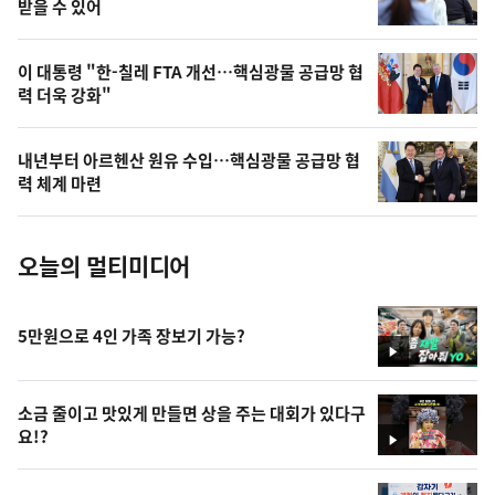
상
받을 수 있어
,
오
이 대통령 "한-칠레 FTA 개선…핵심광물 공급망 협
력 더욱 강화"
늘
의
내년부터 아르헨산 원유 수입…핵심광물 공급망 협
사
력 체계 마련
진
오늘의 멀티미디어
5만원으로 4인 가족 장보기 가능?
영
상
소금 줄이고 맛있게 만들면 상을 주는 대회가 있다구
요!?
영
상