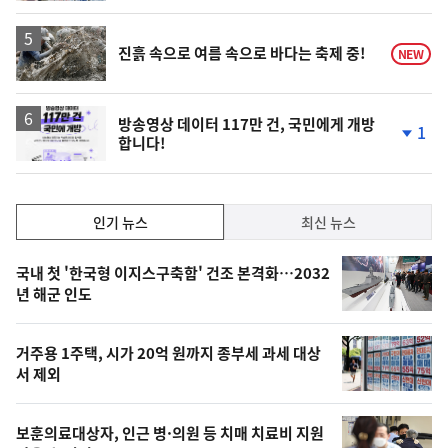
진흙 속으로 여름 속으로 바다는 축제 중!
NEW
방송영상 데이터 117만 건, 국민에게 개방
1
합니다!
단
계
하
락
인
인기 뉴스
최신 뉴스
기,
인
기
최
국내 첫 '한국형 이지스구축함' 건조 본격화…2032
뉴
년 해군 인도
신,
스
오
거주용 1주택, 시가 20억 원까지 종부세 과세 대상
늘
서 제외
의
영
보훈의료대상자, 인근 병·의원 등 치매 치료비 지원