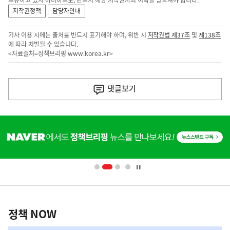
보유하고 있지 아니하므로, 반드시 해당 저작권자의 허락을 받으셔야 합니다.
저작권정책
담당자안내
기사 이용 시에는 출처를 반드시 표기해야 하며, 위반 시
저작권법 제37조
및
제138조
에 따라 처벌될 수 있습니다.
<자료출처=정책브리핑
www.korea.kr
>
이
전
댓글
보기
다
음
히
기
단
배
사
너
영
정
역
책
정책 NOW
NOW,