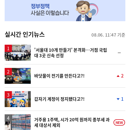
MY
맞
춤
뉴
실시간 인기뉴스
08.06. 11:47 기준
스
'서울대 10개 만들기' 본격화…거점 국립
순
대 3곳 신속 선정
위
동
일
영
2
바닷물이 전기를 만든다고?!
상
단
계
상
승
1
갑자기 계정이 정지됐다고?!
단
계
하
락
거주용 1주택, 시가 20억 원까지 종부세 과
NEW
세 대상서 제외