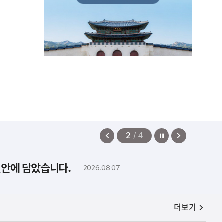
정지
이
다
2
/
4
전
음
보
보
편안에 담았습니다.
2026.08.07
기
기
공지사항
더보기