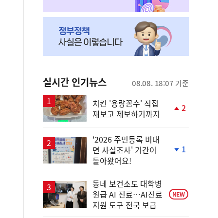
실시간 인기뉴스
08.08. 18:07 기준
치킨 '용량꼼수' 직접
2
재보고 제보하기까지
단
계
상
'2026 주민등록 비대
승
1
면 사실조사' 기간이
단
돌아왔어요!
계
하
락
동네 보건소도 대학병
원급 AI 진료…AI진료
NEW
지원 도구 전국 보급