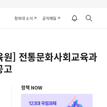
알
청와대 소식
공직메일
림
상
ON
세
검
색
육원] 전통문화사회교육과
공고
정책 NOW