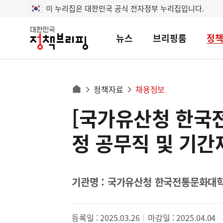
이 누리집은 대한민국 공식 전자정부 누리집입니다.
뉴스
브리핑룸
정
대
한
민
국
정
사
정책자료
채용정보
책
홈
브
이
으
[국가유산청 한국
콘
리
트
로
핑
텐
이
정 공무직 및 기
츠
동
영
경
역
로
기관명 : 국가유산청 한국전통문화대
등록일 : 2025.03.26
마감일 : 2025.04.04