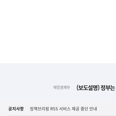
하
단
배
(보도설명) 정부는
재정경제부
너
영
역
공지사항
정책브리핑 RSS 서비스 제공 중단 안내