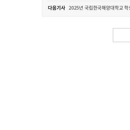
전
다음기사
2025년 국립한국해양대학교 학
다
음
기
사
영
역