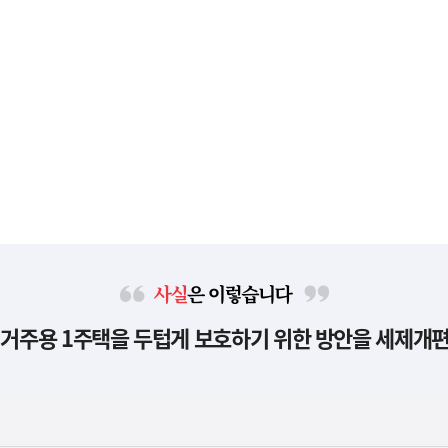
사
 거주용 1주택을 두텁게 보호하기 위한 방안을 세제개
실
은
이
렇
습
니