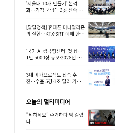
'서울대 10개 만들기' 본격
화…거점 국립대 3곳 신속 선
정
[달달정책] 휴대폰 미니멀리즘
의 실현…KTX·SRT 예매 한
번에 끝!
'국가 AI 컴퓨팅센터' 첫 삽…
1만 5000장 규모·2028년 완
공
3대 메가프로젝트 신속 추
진…수출 5강·1조 달러 기반
구축
오늘의 멀티미디어
"뭐하세요" 수거하다 딱 걸렸
다