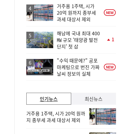
거주용 1주택, 시가
20억 원까지 종부세
NEW
과세 대상서 제외
해남에 국내 최대 400
1
㎿ 규모 '태양광 발전
단
단지' 첫 삽
계
상
승
"수익 때문에?" 공포
마케팅으로 번진 가짜
NEW
날씨 정보의 실체
인기뉴스
최신뉴스
거주용 1주택, 시가 20억 원까
지 종부세 과세 대상서 제외