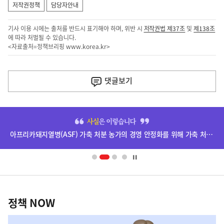
저작권정책
담당자안내
기사 이용 시에는 출처를 반드시 표기해야 하며, 위반 시
저작권법 제37조
및
제138조
에 따라 처벌될 수 있습니다.
<자료출처=정책브리핑
www.korea.kr
>
이
전
댓글
보기
다
음
히
기
단
아프리카돼지열병(ASF) 가축 처분 농가의 경영 안정화를 위해 가축 처분 보상금을 신속하게 지급하겠습니다.
배
사
너
영
정
역
책
정책 NOW
NOW,