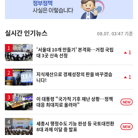
MY
맞
춤
뉴
실시간 인기뉴스
08.07. 03:47 기준
스
'서울대 10개 만들기' 본격화…거점 국립
1
대 3곳 신속 선정
단
계
상
승
지식재산으로 경제성장의 판을 바꾸겠습
1
니다!
단
계
상
승
이 대통령 "국가적 기후 재난 상황…정책
NEW
대응 최대치로 올려야"
세종시 행정수도 기능 완성 등 국토대전환
NEW
8대 과제 이달 중 발표