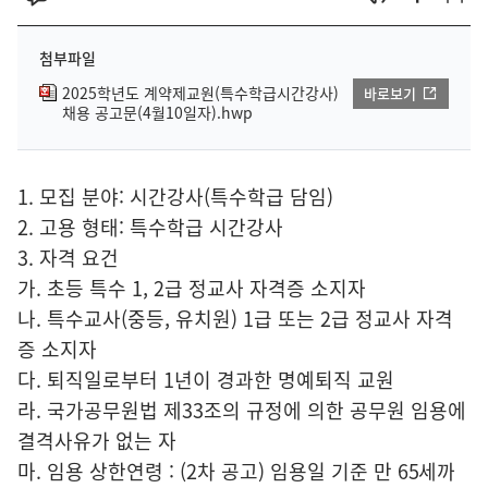
첨부파일
2025학년도 계약제교원(특수학급시간강사)
바로보기
채용 공고문(4월10일자).hwp
1. 모집 분야: 시간강사(특수학급 담임)
2. 고용 형태: 특수학급 시간강사
3. 자격 요건
가. 초등 특수 1, 2급 정교사 자격증 소지자
나. 특수교사(중등, 유치원) 1급 또는 2급 정교사 자격
증 소지자
다. 퇴직일로부터 1년이 경과한 명예퇴직 교원
라. 국가공무원법 제33조의 규정에 의한 공무원 임용에
결격사유가 없는 자
마. 임용 상한연령 : (2차 공고) 임용일 기준 만 65세까