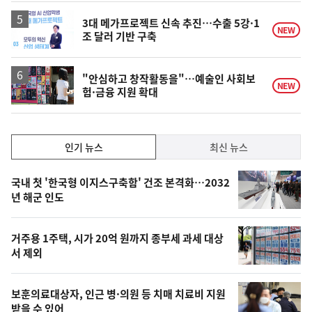
3대 메가프로젝트 신속 추진…수출 5강·1
NEW
조 달러 기반 구축
"안심하고 창작활동을"…예술인 사회보
NEW
험·금융 지원 확대
인
인기 뉴스
최신 뉴스
기,
인
기
최
국내 첫 '한국형 이지스구축함' 건조 본격화…2032
뉴
년 해군 인도
신,
스
오
거주용 1주택, 시가 20억 원까지 종부세 과세 대상
늘
서 제외
의
영
보훈의료대상자, 인근 병·의원 등 치매 치료비 지원
상
받을 수 있어