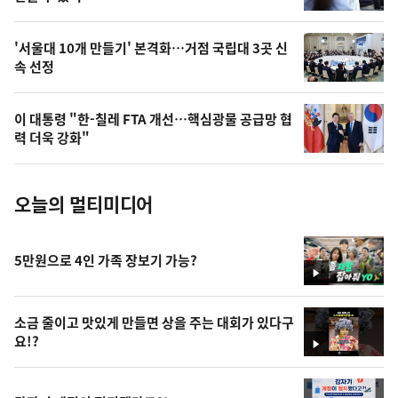
,
오
'서울대 10개 만들기' 본격화…거점 국립대 3곳 신
속 선정
늘
의
이 대통령 "한-칠레 FTA 개선…핵심광물 공급망 협
사
력 더욱 강화"
진
오늘의 멀티미디어
5만원으로 4인 가족 장보기 가능?
영
상
소금 줄이고 맛있게 만들면 상을 주는 대회가 있다구
요!?
영
상