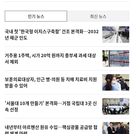
인
인기 뉴스
최신 뉴스
기,
인
기
최
국내 첫 '한국형 이지스구축함' 건조 본격화…2032
뉴
년 해군 인도
신,
스
오
거주용 1주택, 시가 20억 원까지 종부세 과세 대상
늘
서 제외
의
영
보훈의료대상자, 인근 병·의원 등 치매 치료비 지원
상
받을 수 있어
,
오
'서울대 10개 만들기' 본격화…거점 국립대 3곳 신
속 선정
늘
의
내년부터 아르헨산 원유 수입…핵심광물 공급망 협
사
력 체계 마련