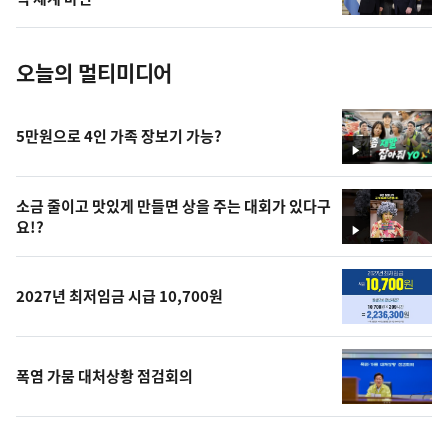
진
오늘의 멀티미디어
5만원으로 4인 가족 장보기 가능?
영
상
소금 줄이고 맛있게 만들면 상을 주는 대회가 있다구
요!?
영
상
2027년 최저임금 시급 10,700원
폭염 가뭄 대처상황 점검회의