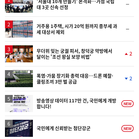
'서울대 10개 만들기' 본격화…거점 국립
순
대 3곳 신속 선정
위
동
일
거주용 1주택, 시가 20억 원까지 종부세 과
순
세 대상서 제외
위
동
일
무더위 잊는 궁궐 피서, 창덕궁 약방에서
2
달이는 '조선 왕실 보양 비법'
단
계
상
승
폭염·가뭄 장기화 총력 대응…드론 예찰·
2
쿨링조끼 3만 벌 공급
단
계
하
락
방송영상 데이터 117만 건, 국민에게 개방
NEW
합니다!
국민에게 신뢰받는 첨단강군
NEW