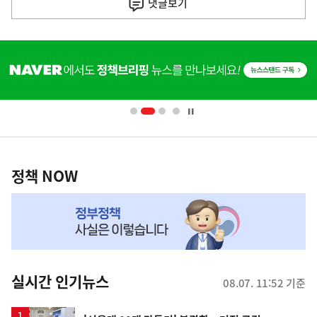
전
댓글
보기
다
음
히
기
단
배
사
너
영
정
역
책
정책 NOW
NOW,
MY
맞
춤
뉴
실시간 인기뉴스
08.07. 11:52 기준
스