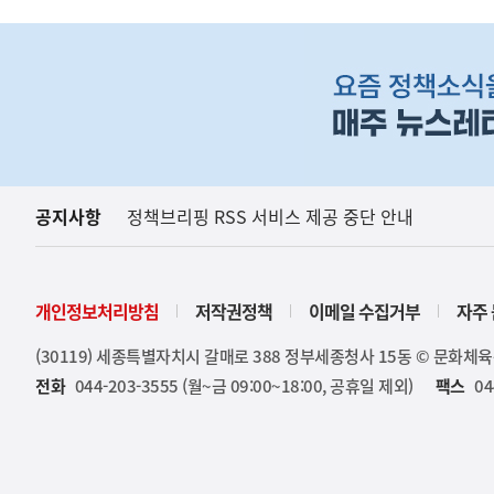
하
단
배
너
영
역
공지사항
정책브리핑 RSS 서비스 제공 중단 안내
개인정보처리방침
저작권정책
이메일 수집거부
자주 
(30119) 세종특별자치시 갈매로 388 정부세종청사 15동 © 문화체
전화
044-203-3555 (월~금 09:00~18:00, 공휴일 제외)
팩스
04
(설명자료) 국가R&
지식재산처