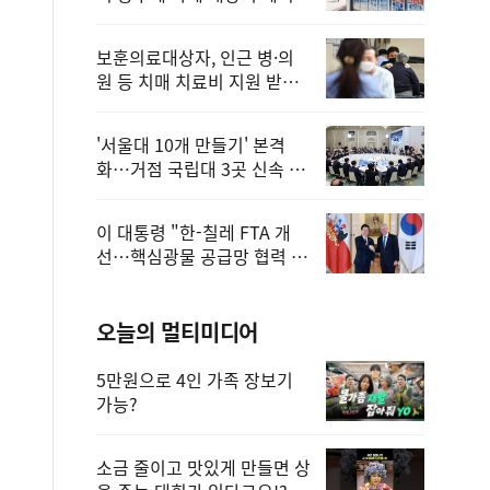
보훈의료대상자, 인근 병·의
원 등 치매 치료비 지원 받을
수 있어
'서울대 10개 만들기' 본격
화…거점 국립대 3곳 신속 선
정
이 대통령 "한-칠레 FTA 개
선…핵심광물 공급망 협력 더
욱 강화"
오늘의 멀티미디어
5만원으로 4인 가족 장보기
가능?
소금 줄이고 맛있게 만들면 상