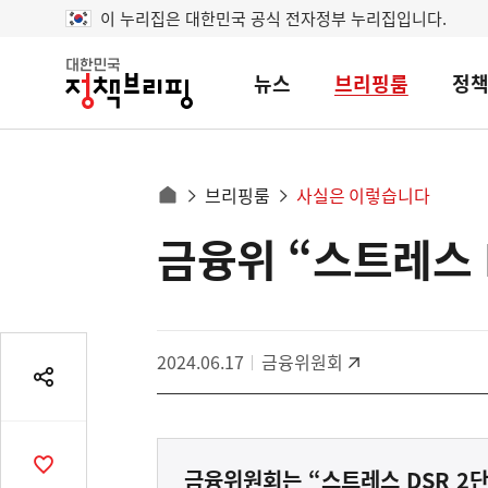
이 누리집은 대한민국 공식 전자정부 누리집입니다.
뉴스
브리핑룸
정
대
한
민
국
정
사
브리핑룸
사실은 이렇습니다
책
홈
브
이
으
금융위 “스트레스 
콘
리
트
로
핑
텐
이
츠
동
영
경
2024.06.17
금융위원회
역
로
공
유
열
기
공
금융위원회는 “스트레스 DSR 2