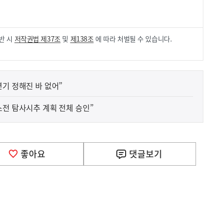
.
반 시
저작권법 제37조
및
제138조
에 따라 처벌될 수 있습니다.
기 정해진 바 없어”
스전 탐사시추 계획 전체 승인”
사
D 성과 기술 해외 특허 지원에 관한 구체적인 내용은 
실
은
이
좋아요
댓글
보기
렇
습
니
다