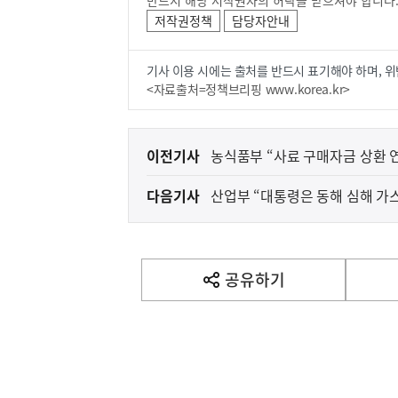
반드시 해당 저작권자의 허락을 받으셔야 합니다
저작권정책
담당자안내
기사 이용 시에는 출처를 반드시 표기해야 하며, 위
<자료출처=정책브리핑 www.korea.kr>
이
이전기사
농식품부 “사료 구매자금 상환 연
전
다음기사
산업부 “대통령은 동해 심해 가
다
음
(설명자료) 국가R&
지식재산처
기
사
공유하기
열
기
영
역