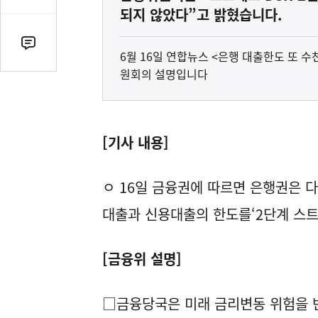
감
되지 않았다”고 밝혔습니다.
수
댓
6월 16일 연합뉴스 <은행 대출한도 또 
글
원회의 설명입니다
수
(클
릭
시
[기사 내용]
댓
글
ㅇ 16일 금융권에 따르면 은행권은 
로
이
대출과 신용대출의 한도를‘2단계 스트
동)
[금융위 설명]
□금융당국은 미래 금리변동 위험을 반