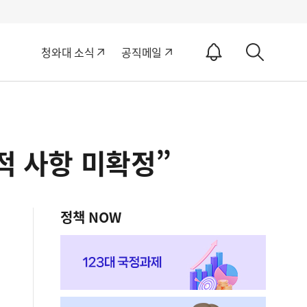
알
청와대 소식
공직메일
림
상
ON
세
검
색
적 사항 미확정”
정책 NOW