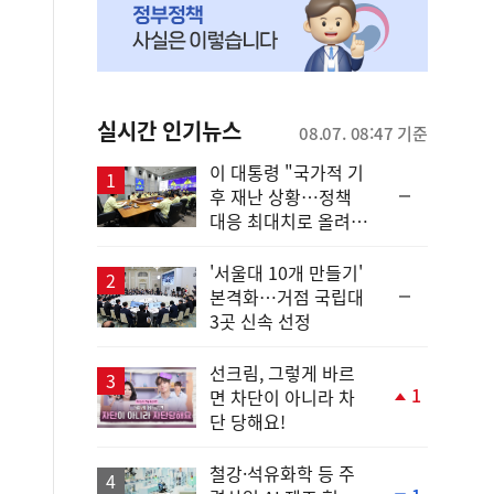
실시간 인기뉴스
08.07. 08:47 기준
이 대통령 "국가적 기
순
후 재난 상황…정책
위
대응 최대치로 올려
동
야"
일
'서울대 10개 만들기'
순
본격화…거점 국립대
위
3곳 신속 선정
동
일
선크림, 그렇게 바르
1
면 차단이 아니라 차
단
단 당해요!
계
상
승
철강·석유화학 등 주