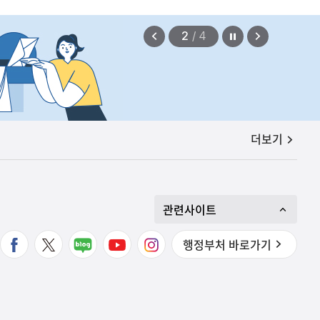
정지
이
다
2
/
4
전
음
보
보
기
기
공지사항
더보기
관련사이트
행정부처 바로가기
확정되지 않았습니다.
2026.08.07