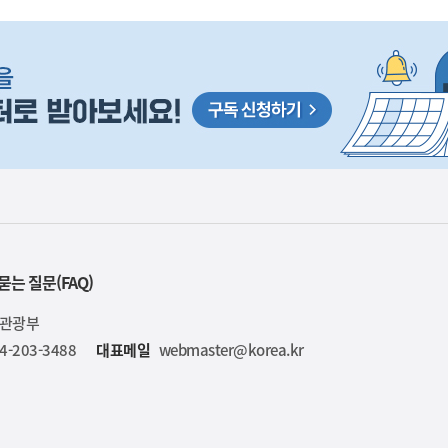
묻는 질문(FAQ)
육관광부
4-203-3488
대표메일
webmaster@korea.kr
사
D 성과 기술 해외 특허 지원에 관한 구체적인 내용은 
실
은