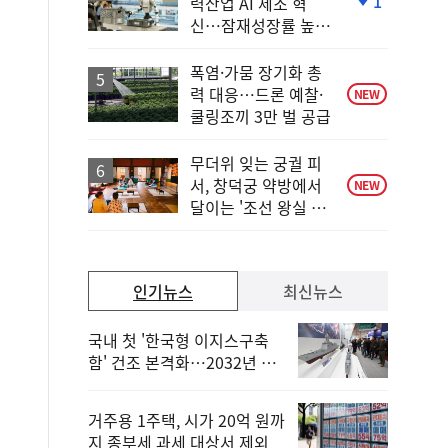
1
력산업 AI 제조 혁
단
신…잠재성장률 높인
계
다
하
락
폭염·가뭄 장기화 총
력 대응…드론 예찰·
NEW
쿨링조끼 3만 벌 공급
무더위 잊는 궁궐 피
서, 창덕궁 약방에서
NEW
달이는 '조선 왕실 보
양 비법'
인기뉴스
최신뉴스
국내 첫 '한국형 이지스구축
함' 건조 본격화…2032년 해
군 인도
거주용 1주택, 시가 20억 원까
지 종부세 과세 대상서 제외